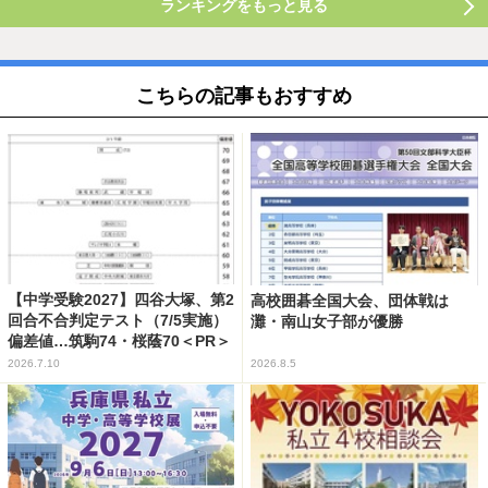
ランキングをもっと見る
こちらの記事もおすすめ
【中学受験2027】四谷大塚、第2
高校囲碁全国大会、団体戦は
回合不合判定テスト（7/5実施）
灘・南山女子部が優勝
偏差値…筑駒74・桜蔭70＜PR＞
2026.7.10
2026.8.5