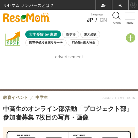
リセマム メンバーズ
Language
JP
/
CN
menu
search
大学受験 by 東進
医学部
東大受験
医専予備校徹底リサーチ
河合塾×東大特集
親子で考える大学選び
高校受験
中学受験
小学校受験
advertisement
共通テスト
夏休み
8月開催学校説明会・相談会
8月開催イベント・WS
全国公立高校 過去問
人気記事
自由研究教材（小学生向け）
自由研究教材（中学生向け）
ランキング
教育イベント
中学生
2023.12.1（金） 15:15
中高生のオンライン部活動「プロジェクト部」
参加者募集 7枚目の写真・画像