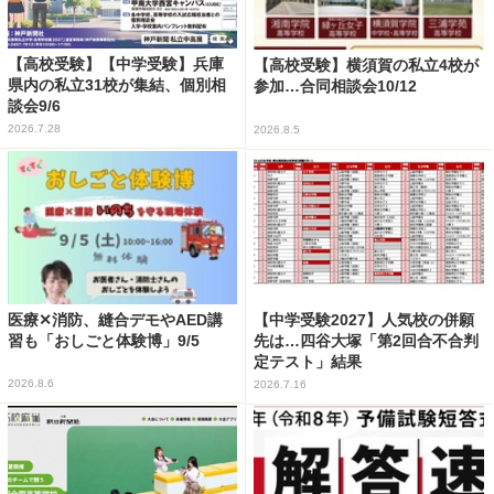
【高校受験】【中学受験】兵庫
【高校受験】横須賀の私立4校が
県内の私立31校が集結、個別相
参加…合同相談会10/12
談会9/6
2026.7.28
2026.8.5
医療✕消防、縫合デモやAED講
【中学受験2027】人気校の併願
習も「おしごと体験博」9/5
先は…四谷大塚「第2回合不合判
定テスト」結果
2026.8.6
2026.7.16