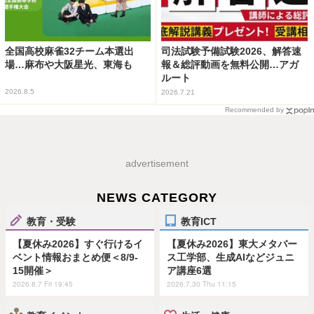
全国高校麻雀32チーム本選出
司法試験予備試験2026、解答速
場…麻布や大阪星光、東海も
報＆総評動画を無料公開…アガ
ルート
2026.8.5
2026.7.21
Recommended by
advertisement
NEWS CATEGORY
教育・受験
教育ICT
【夏休み2026】すぐ行けるイ
【夏休み2026】東大メタバー
ベント情報おまとめ便＜8/9-
ス工学部、生成AIなどジュニ
15開催＞
ア講座6選
2026.8.7 Fri 19:45
2026.7.30 Thu 11:15