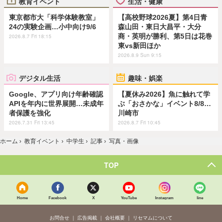
教育イベント
生活・健康
東京都市大「科学体験教室」
【高校野球2026夏】第4日青
24の実験企画…小中向け9/6
森山田・東日大昌平・大分
商・英明が勝利、第5日は花巻
2026.8.7 Fri 18:15
東vs新田ほか
2026.8.9 Sun 9:15
デジタル生活
趣味・娯楽
Google、アプリ向け年齢確認
【夏休み2026】魚に触れて学
APIを年内に世界展開…未成年
ぶ「おさかな」イベント8/8…
者保護を強化
川崎市
2026.7.31 Fri 13:45
2026.8.7 Fri 10:45
ホーム
›
教育イベント
›
中学生
›
記事
›
写真・画像
TOP
Home
Facebook
X
YouTube
Instagram
line
お問合せ
広告掲載
会社概要
リセマムについて