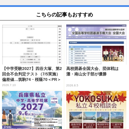
こちらの記事もおすすめ
【中学受験2027】四谷大塚、第2
高校囲碁全国大会、団体戦は
回合不合判定テスト（7/5実施）
灘・南山女子部が優勝
偏差値…筑駒74・桜蔭70＜PR＞
2026.7.10
2026.8.5