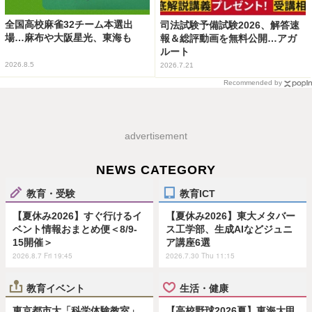
全国高校麻雀32チーム本選出
司法試験予備試験2026、解答速
場…麻布や大阪星光、東海も
報＆総評動画を無料公開…アガ
ルート
2026.8.5
2026.7.21
Recommended by
advertisement
NEWS CATEGORY
教育・受験
教育ICT
【夏休み2026】すぐ行けるイ
【夏休み2026】東大メタバー
ベント情報おまとめ便＜8/9-
ス工学部、生成AIなどジュニ
15開催＞
ア講座6選
2026.8.7 Fri 19:45
2026.7.30 Thu 11:15
教育イベント
生活・健康
東京都市大「科学体験教室」
【高校野球2026夏】東海大甲