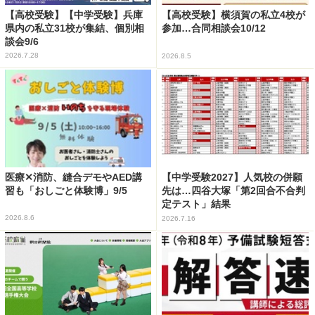
【高校受験】【中学受験】兵庫
【高校受験】横須賀の私立4校が
県内の私立31校が集結、個別相
参加…合同相談会10/12
談会9/6
2026.7.28
2026.8.5
医療✕消防、縫合デモやAED講
【中学受験2027】人気校の併願
習も「おしごと体験博」9/5
先は…四谷大塚「第2回合不合判
定テスト」結果
2026.8.6
2026.7.16