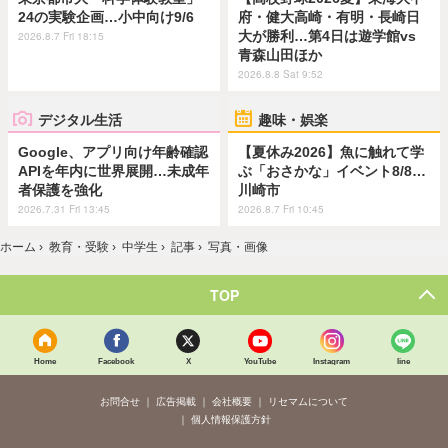
24の実験企画…小中向け9/6
府・健大高崎・有明・長崎日
大が勝利…第4日は遊学館vs
2026.8.7 Fri 18:15
青森山田ほか
2026.8.8 Sat 9:52
デジタル生活
趣味・娯楽
Google、アプリ向け年齢確認
【夏休み2026】魚に触れて学
APIを年内に世界展開…未成年
ぶ「おさかな」イベント8/8…
者保護を強化
川崎市
2026.7.31 Fri 13:45
2026.8.7 Fri 10:45
ホーム
›
教育・受験
›
中学生
›
記事
›
写真・画像
TOP
Home
Facebook
X
YouTube
Instagram
line
お問合せ
広告掲載
会社概要
リセマムについて
個人情報保護方針