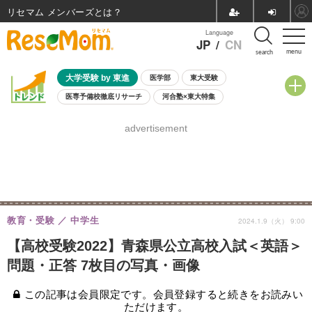
リセマム メンバーズ
Language
JP
/
CN
menu
search
大学受験 by 東進
医学部
東大受験
医専予備校徹底リサーチ
河合塾×東大特集
親子で考える大学選び
高校受験
中学受験
小学校受験
advertisement
共通テスト
夏休み
8月開催学校説明会・相談会
8月開催イベント・WS
全国公立高校 過去問
人気記事
自由研究教材（小学生向け）
自由研究教材（中学生向け）
ランキング
教育・受験
中学生
2024.1.9（火） 9:00
【高校受験2022】青森県公立高校入試＜英語＞
問題・正答 7枚目の写真・画像
この記事は会員限定です。会員登録すると続きをお読みい
ただけます。