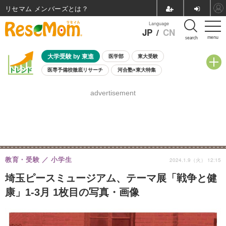
リセマム メンバーズ
Language
JP
/
CN
menu
search
大学受験 by 東進
医学部
東大受験
医専予備校徹底リサーチ
河合塾×東大特集
親子で考える大学選び
高校受験
中学受験
小学校受験
advertisement
共通テスト
夏休み
8月開催学校説明会・相談会
8月開催イベント・WS
全国公立高校 過去問
人気記事
自由研究教材（小学生向け）
自由研究教材（中学生向け）
ランキング
教育・受験
小学生
2024.1.9（火） 12:15
埼玉ピースミュージアム、テーマ展「戦争と健
康」1-3月 1枚目の写真・画像