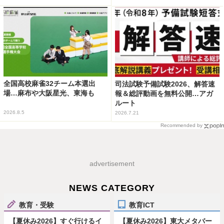
全国高校麻雀32チーム本選出
司法試験予備試験2026、解答速
場…麻布や大阪星光、東海も
報＆総評動画を無料公開…アガ
ルート
2026.8.5
2026.7.21
Recommended by
advertisement
NEWS CATEGORY
教育・受験
教育ICT
【夏休み2026】すぐ行けるイ
【夏休み2026】東大メタバー