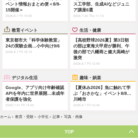
ベント情報おまとめ便＜8/9-
ス工学部、生成AIなどジュニ
15開催＞
ア講座6選
2026.8.7 Fri 19:45
2026.7.30 Thu 11:15
教育イベント
生活・健康
東京都市大「科学体験教室」
【高校野球2026夏】第3日朝
24の実験企画…小中向け9/6
の部は東海大甲府が勝利、午
後の部で八幡商と健大高崎が
2026.8.7 Fri 18:15
激突
2026.8.7 Fri 12:45
デジタル生活
趣味・娯楽
Google、アプリ向け年齢確認
【夏休み2026】魚に触れて学
APIを年内に世界展開…未成年
ぶ「おさかな」イベント8/8…
者保護を強化
川崎市
2026.7.31 Fri 13:45
2026.8.7 Fri 10:45
ホーム
›
教育・受験
›
小学生
›
記事
›
写真・画像
TOP