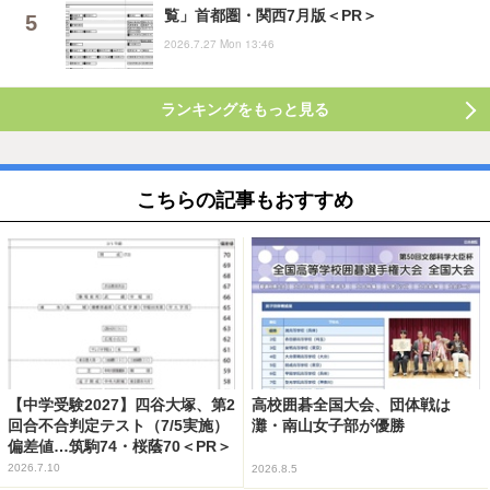
覧」首都圏・関西7月版＜PR＞
2026.7.27 Mon 13:46
ランキングをもっと見る
こちらの記事もおすすめ
【中学受験2027】四谷大塚、第2
高校囲碁全国大会、団体戦は
回合不合判定テスト（7/5実施）
灘・南山女子部が優勝
偏差値…筑駒74・桜蔭70＜PR＞
2026.7.10
2026.8.5