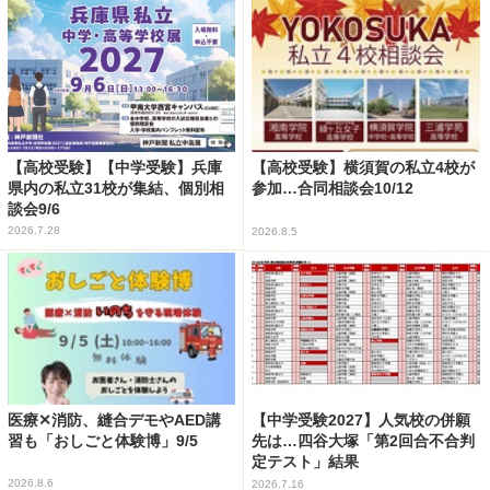
【高校受験】【中学受験】兵庫
【高校受験】横須賀の私立4校が
県内の私立31校が集結、個別相
参加…合同相談会10/12
談会9/6
2026.7.28
2026.8.5
医療✕消防、縫合デモやAED講
【中学受験2027】人気校の併願
習も「おしごと体験博」9/5
先は…四谷大塚「第2回合不合判
定テスト」結果
2026.8.6
2026.7.16