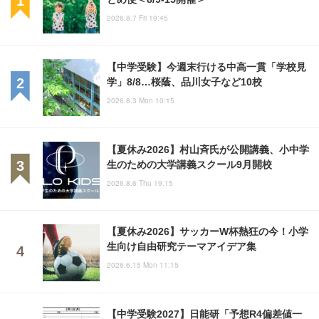
2026.8.7 Fri 19:45
【中学受験】今週末行ける中高一貫「学校見
学」8/8…桜蔭、品川女子など10校
2026.8.3 Mon 10:15
【夏休み2026】村山斉氏が公開講義、小中学
生のための大学講義スクール9月開校
2026.8.6 Thu 19:15
【夏休み2026】サッカーW杯熱狂の今！小学
生向け自由研究テーマアイデア集
2026.6.15 Mon 11:15
【中学受験2027】日能研「予想R4偏差値一