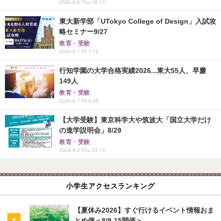
2026.8.6 Thu 16:15
東大新学部「UTokyo College of Design」入試攻
略セミナー9/27
教育・受験
2026.8.7 Fri 1:15
行知学園の大学合格実績2026...東大55人、早慶
149人
教育・受験
2026.8.7 Fri 0:45
【大学受験】東京科学大や筑波大「国立大学だけ
の進学説明会」8/29
教育・受験
2026.8.6 Thu 23:15
小学生アクセスランキング
【夏休み2026】すぐ行けるイベント情報おま
とめ便＜8/9-15開催＞