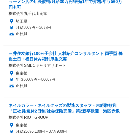
ラーメン店の店長候補/月給30万円/最短1年で昇格/年収560万
円も可
株式会社丸千代山岡家
埼玉県
月給30万円～36万円
正社員
三井住友銀行100%子会社 人材紹介コンサルタント 両手型 募
集土日・祝日休み福利厚生充実
株式会社SMBCキャリアサポート
東京都
年収500万円～800万円
正社員
ネイルカラー・ネイルグッズの製造スタッフ・未経験歓迎
「正社員/週休2日制/社会保険完備」第2新卒歓迎・港区赤坂
株式会社RIOT GROUP
東京都
月給25万6,100円～37万900円