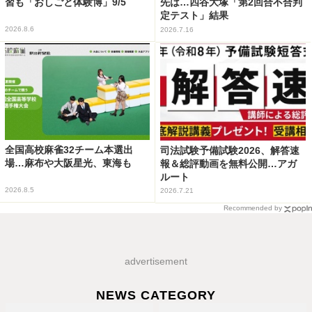
習も「おしごと体験博」9/5
先は…四谷大塚「第2回合不合判
定テスト」結果
2026.8.6
2026.7.16
全国高校麻雀32チーム本選出
司法試験予備試験2026、解答速
場…麻布や大阪星光、東海も
報＆総評動画を無料公開…アガ
ルート
2026.8.5
2026.7.21
Recommended by
advertisement
NEWS CATEGORY