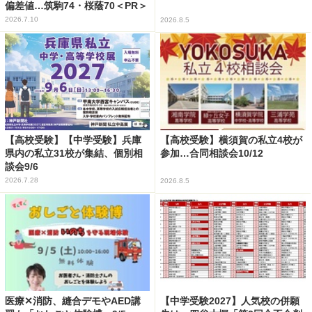
偏差値…筑駒74・桜蔭70＜PR＞
2026.7.10
2026.8.5
【高校受験】【中学受験】兵庫
【高校受験】横須賀の私立4校が
県内の私立31校が集結、個別相
参加…合同相談会10/12
談会9/6
2026.7.28
2026.8.5
医療✕消防、縫合デモやAED講
【中学受験2027】人気校の併願