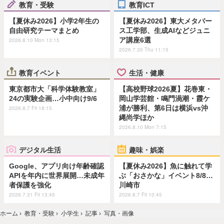
教育・受験
教育ICT
【夏休み2026】小学2年生の
【夏休み2026】東大メタバー
自由研究テーマまとめ
ス工学部、生成AIなどジュニ
ア講座6選
2026.8.10 Mon 13:15
2026.7.30 Thu 11:15
教育イベント
生活・健康
東京都市大「科学体験教室」
【高校野球2026夏】花巻東・
24の実験企画…小中向け9/6
岡山学芸館・鳴門渦潮・霞ケ
浦が勝利、第6日は横浜vs沖
2026.8.7 Fri 18:15
縄尚学ほか
2026.8.10 Mon 7:15
デジタル生活
趣味・娯楽
Google、アプリ向け年齢確認
【夏休み2026】魚に触れて学
APIを年内に世界展開…未成年
ぶ「おさかな」イベント8/8…
者保護を強化
川崎市
2026.7.31 Fri 13:45
2026.8.7 Fri 10:45
ホーム
›
教育・受験
›
小学生
›
記事
›
写真・画像