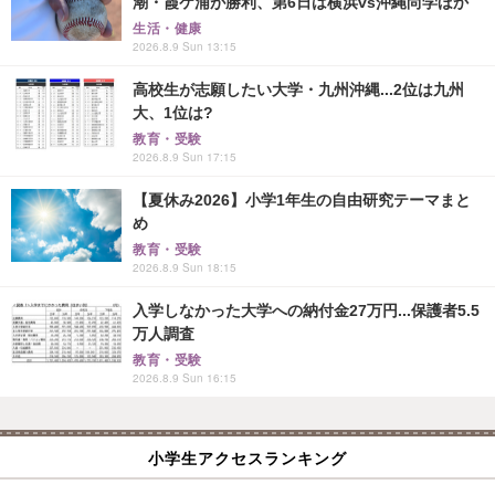
潮・霞ケ浦が勝利、第6日は横浜vs沖縄尚学ほか
生活・健康
2026.8.9 Sun 13:15
高校生が志願したい大学・九州沖縄...2位は九州
大、1位は?
教育・受験
2026.8.9 Sun 17:15
【夏休み2026】小学1年生の自由研究テーマまと
め
教育・受験
2026.8.9 Sun 18:15
入学しなかった大学への納付金27万円...保護者5.5
万人調査
教育・受験
2026.8.9 Sun 16:15
小学生アクセスランキング