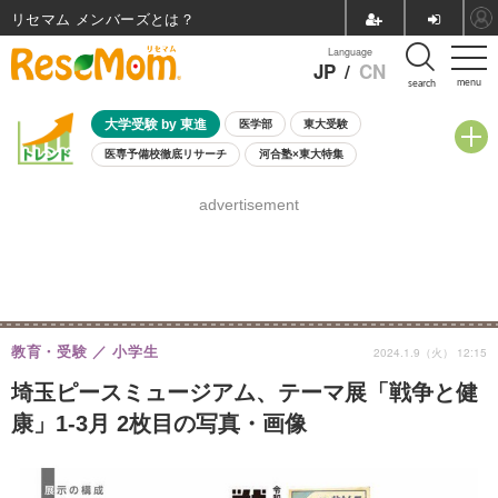
リセマム メンバーズ
Language
JP
/
CN
menu
search
大学受験 by 東進
医学部
東大受験
医専予備校徹底リサーチ
河合塾×東大特集
親子で考える大学選び
高校受験
中学受験
小学校受験
advertisement
共通テスト
夏休み
8月開催学校説明会・相談会
8月開催イベント・WS
全国公立高校 過去問
人気記事
自由研究教材（小学生向け）
自由研究教材（中学生向け）
ランキング
教育・受験
小学生
2024.1.9（火） 12:15
埼玉ピースミュージアム、テーマ展「戦争と健
康」1-3月 2枚目の写真・画像