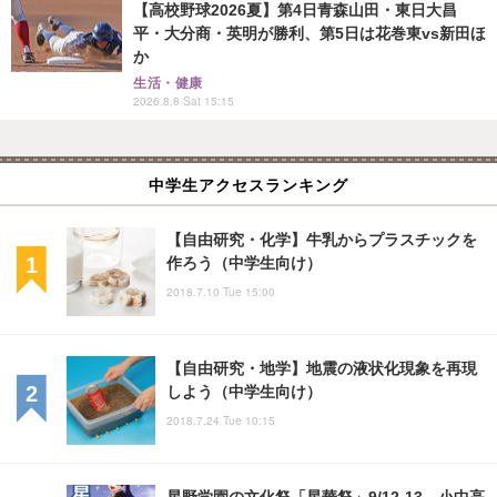
【高校野球2026夏】第4日青森山田・東日大昌
平・大分商・英明が勝利、第5日は花巻東vs新田ほ
か
生活・健康
2026.8.8 Sat 15:15
中学生アクセスランキング
【自由研究・化学】牛乳からプラスチックを
作ろう（中学生向け）
2018.7.10 Tue 15:00
【自由研究・地学】地震の液状化現象を再現
しよう（中学生向け）
2018.7.24 Tue 10:15
星野学園の文化祭「星華祭」9/12-13…小中高