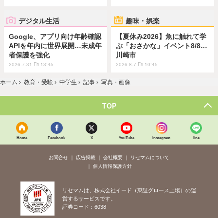
デジタル生活
趣味・娯楽
Google、アプリ向け年齢確認
【夏休み2026】魚に触れて学
APIを年内に世界展開…未成年
ぶ「おさかな」イベント8/8…
者保護を強化
川崎市
2026.7.31 Fri 13:45
2026.8.7 Fri 10:45
ホーム
›
教育・受験
›
中学生
›
記事
›
写真・画像
TOP
Home
Facebook
X
YouTube
Instagram
line
お問合せ
広告掲載
会社概要
リセマムについて
個人情報保護方針
リセマムは、株式会社イード（東証グロース上場）の運
営するサービスです。
証券コード：6038