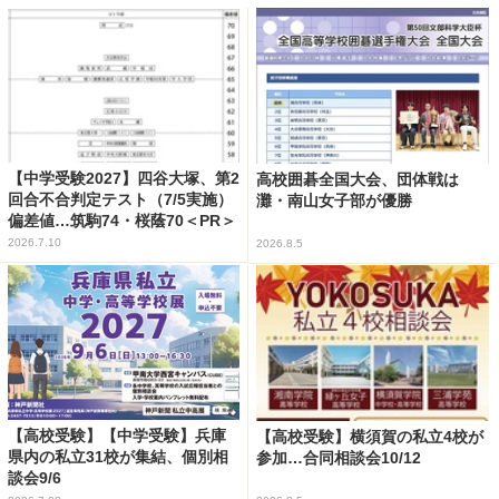
【中学受験2027】四谷大塚、第2
高校囲碁全国大会、団体戦は
回合不合判定テスト（7/5実施）
灘・南山女子部が優勝
偏差値…筑駒74・桜蔭70＜PR＞
2026.7.10
2026.8.5
【高校受験】【中学受験】兵庫
【高校受験】横須賀の私立4校が
県内の私立31校が集結、個別相
参加…合同相談会10/12
談会9/6