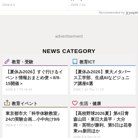
2026.8.5
2026.7.21
Recommended by
advertisement
NEWS CATEGORY
教育・受験
教育ICT
【夏休み2026】すぐ行けるイ
【夏休み2026】東大メタバー
ベント情報おまとめ便＜8/9-
ス工学部、生成AIなどジュニ
15開催＞
ア講座6選
2026.8.7 Fri 19:45
2026.7.30 Thu 11:15
教育イベント
生活・健康
東京都市大「科学体験教室」
【高校野球2026夏】第4日青
24の実験企画…小中向け9/6
森山田・東日大昌平・大分
商・英明が勝利、第5日は花巻
2026.8.7 Fri 18:15
東vs新田ほか
2026.8.9 Sun 9:15