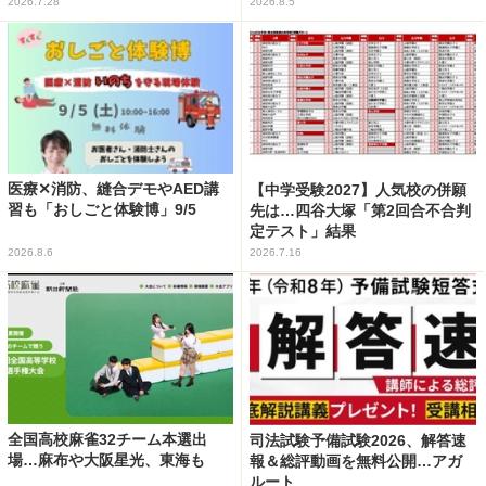
2026.7.28
2026.8.5
医療✕消防、縫合デモやAED講
【中学受験2027】人気校の併願
習も「おしごと体験博」9/5
先は…四谷大塚「第2回合不合判
定テスト」結果
2026.8.6
2026.7.16
全国高校麻雀32チーム本選出
司法試験予備試験2026、解答速
場…麻布や大阪星光、東海も
報＆総評動画を無料公開…アガ
ルート