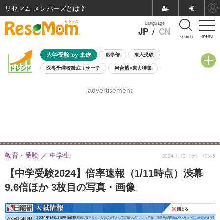
リセマム メンバーズ
Language
JP
/
CN
menu
search
大学受験 by 東進
医学部
東大受験
医専予備校徹底リサーチ
河合塾×東大特集
親子で考える大学選び
高校受験
中学受験
小学校受験
advertisement
共通テスト
夏休み
8月開催学校説明会・相談会
8月開催イベント・WS
全国公立高校 過去問
人気記事
自由研究教材（小学生向け）
自由研究教材（中学生向け）
ランキング
教育・受験
中学生
2024.1.12（金） 10:45
【中学受験2024】倍率速報（1/11時点）渋幕
9.6倍ほか 3枚目の写真・画像