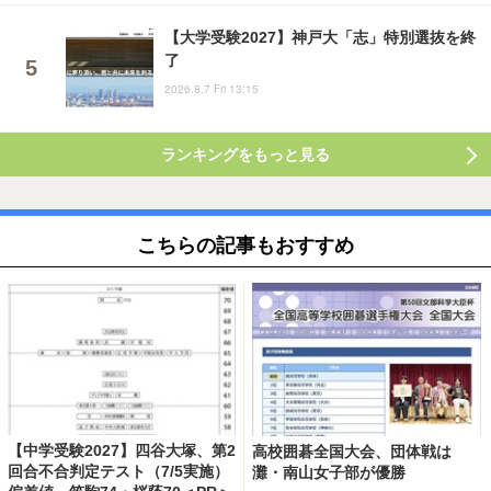
【大学受験2027】神戸大「志」特別選抜を終
了
2026.8.7 Fri 13:15
ランキングをもっと見る
こちらの記事もおすすめ
【中学受験2027】四谷大塚、第2
高校囲碁全国大会、団体戦は
回合不合判定テスト（7/5実施）
灘・南山女子部が優勝