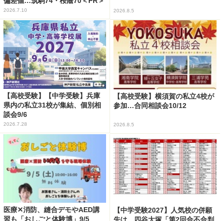
偏差値…筑駒74・桜蔭70＜PR＞
2026.7.10
2026.8.5
【高校受験】【中学受験】兵庫
【高校受験】横須賀の私立4校が
県内の私立31校が集結、個別相
参加…合同相談会10/12
談会9/6
2026.7.28
2026.8.5
医療✕消防、縫合デモやAED講
【中学受験2027】人気校の併願
習も「おしごと体験博」9/5
先は…四谷大塚「第2回合不合判