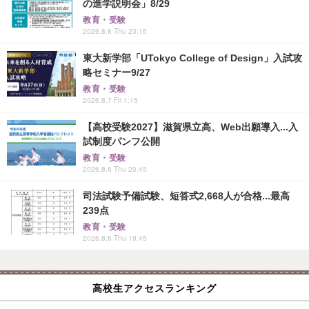
の進学説明会」8/29
教育・受験
2026.8.6 Thu 23:15
東大新学部「UTokyo College of Design」入試攻
略セミナー9/27
教育・受験
2026.8.7 Fri 1:15
【高校受験2027】滋賀県立高、Web出願導入...入
試制度パンフ公開
教育・受験
2026.8.6 Thu 20:45
司法試験予備試験、短答式2,668人が合格...最高
239点
教育・受験
2026.8.6 Thu 19:45
高校生アクセスランキング