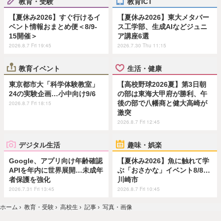
教育・受験
教育ICT
【夏休み2026】すぐ行けるイ
【夏休み2026】東大メタバー
ベント情報おまとめ便＜8/9-
ス工学部、生成AIなどジュニ
15開催＞
ア講座6選
2026.8.7 Fri 19:45
2026.7.30 Thu 11:15
教育イベント
生活・健康
東京都市大「科学体験教室」
【高校野球2026夏】第3日朝
24の実験企画…小中向け9/6
の部は東海大甲府が勝利、午
後の部で八幡商と健大高崎が
2026.8.7 Fri 18:15
激突
2026.8.7 Fri 12:45
デジタル生活
趣味・娯楽
Google、アプリ向け年齢確認
【夏休み2026】魚に触れて学
APIを年内に世界展開…未成年
ぶ「おさかな」イベント8/8…
者保護を強化
川崎市
2026.7.31 Fri 13:45
2026.8.7 Fri 10:45
ホーム
›
教育・受験
›
高校生
›
記事
›
写真・画像