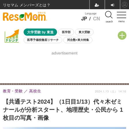
リセマム メンバーズ
Language
JP
/
CN
menu
search
大学受験 by 東進
医学部
東大受験
医専予備校徹底リサーチ
河合塾×東大特集
親子で考える大学選び
高校受験
中学受験
小学校受験
advertisement
共通テスト
夏休み
8月開催学校説明会・相談会
8月開催イベント・WS
全国公立高校 過去問
人気記事
自由研究教材（小学生向け）
自由研究教材（中学生向け）
ランキング
教育・受験
高校生
2024.1.13（土） 14:16
【共通テスト2024】（1日目1/13）代々木ゼミ
ナールが分析スタート、地理歴史・公民から 1
枚目の写真・画像