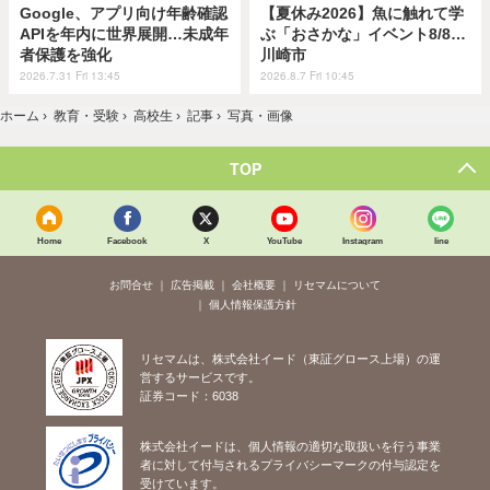
Google、アプリ向け年齢確認
【夏休み2026】魚に触れて学
APIを年内に世界展開…未成年
ぶ「おさかな」イベント8/8…
者保護を強化
川崎市
2026.7.31 Fri 13:45
2026.8.7 Fri 10:45
ホーム
›
教育・受験
›
高校生
›
記事
›
写真・画像
TOP
Home
Facebook
X
YouTube
Instagram
line
お問合せ
広告掲載
会社概要
リセマムについて
個人情報保護方針
リセマムは、株式会社イード（東証グロース上場）の運
営するサービスです。
証券コード：6038
株式会社イードは、個人情報の適切な取扱いを行う事業
者に対して付与されるプライバシーマークの付与認定を
受けています。