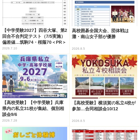
【中学受験2027】四谷大塚、第2
高校囲碁全国大会、団体戦は
回合不合判定テスト（7/5実施）
灘・南山女子部が優勝
偏差値…筑駒74・桜蔭70＜PR＞
2026.7.10
2026.8.5
【高校受験】【中学受験】兵庫
【高校受験】横須賀の私立4校が
県内の私立31校が集結、個別相
参加…合同相談会10/12
談会9/6
2026.7.28
2026.8.5