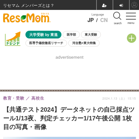
リセマム メンバーズ
Language
JP
/
CN
menu
search
大学受験 by 東進
医学部
東大受験
医専予備校徹底リサーチ
河合塾×東大特集
親子で考える大学選び
高校受験
中学受験
小学校受験
advertisement
共通テスト
夏休み
8月開催学校説明会・相談会
8月開催イベント・WS
全国公立高校 過去問
人気記事
自由研究教材（小学生向け）
自由研究教材（中学生向け）
ランキング
教育・受験
高校生
2024.1.13（土） 15:15
【共通テスト2024】データネットの自己採点ツ
ール1/13夜、判定チェッカー1/17午後公開 1枚
目の写真・画像