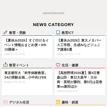
advertisement
NEWS CATEGORY
教育・受験
教育ICT
【夏休み2026】すぐ行けるイ
【夏休み2026】東大メタバー
ベント情報おまとめ便＜8/9-
ス工学部、生成AIなどジュニ
15開催＞
ア講座6選
2026.8.7 Fri 19:45
2026.7.30 Thu 11:15
教育イベント
生活・健康
東京都市大「科学体験教室」
【高校野球2026夏】第4日青
24の実験企画…小中向け9/6
森山田・東日大昌平・大分
商・英明が勝利、第5日は花巻
2026.8.7 Fri 18:15
東vs新田ほか
2026.8.9 Sun 9:15
デジタル生活
趣味・娯楽