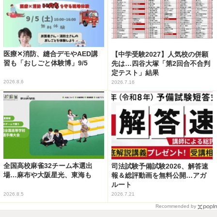
医療✕消防、縫合デモやAED講
【中学受験2027】人気校の併願
習も「おしごと体験博」9/5
先は…四谷大塚「第2回合不合判
定テスト」結果
2026.8.6
2026.7.16
全国高校麻雀32チーム本選出
司法試験予備試験2026、解答速
場…麻布や大阪星光、東海も
報＆総評動画を無料公開…アガ
ルート
2026.8.5
2026.7.21
Recommended by