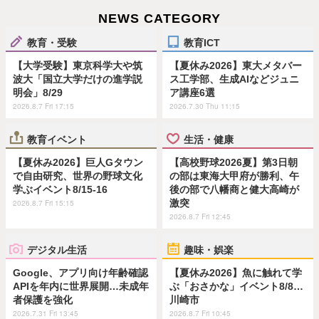
NEWS CATEGORY
教育・受験
教育ICT
【大学受験】東京科学大や筑
【夏休み2026】東大メタバー
波大「国立大学だけの進学説
ス工学部、生成AIなどジュニ
明会」8/29
ア講座6選
2026.8.7 Fri 17:15
2026.7.30 Thu 11:15
教育イベント
生活・健康
【夏休み2026】巨人Gタウン
【高校野球2026夏】第3日朝
で自由研究、世界の野球文化
の部は東海大甲府が勝利、午
学ぶイベント8/15-16
後の部で八幡商と健大高崎が
激突
2026.8.7 Fri 15:15
2026.8.7 Fri 12:45
デジタル生活
趣味・娯楽
Google、アプリ向け年齢確認
【夏休み2026】魚に触れて学
APIを年内に世界展開…未成年
ぶ「おさかな」イベント8/8…
者保護を強化
川崎市
2026.7.31 Fri 13:45
2026.8.7 Fri 10:45