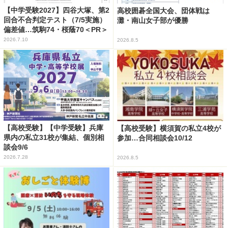
【中学受験2027】四谷大塚、第2
高校囲碁全国大会、団体戦は
回合不合判定テスト（7/5実施）
灘・南山女子部が優勝
偏差値…筑駒74・桜蔭70＜PR＞
2026.7.10
2026.8.5
【高校受験】【中学受験】兵庫
【高校受験】横須賀の私立4校が
県内の私立31校が集結、個別相
参加…合同相談会10/12
談会9/6
2026.7.28
2026.8.5