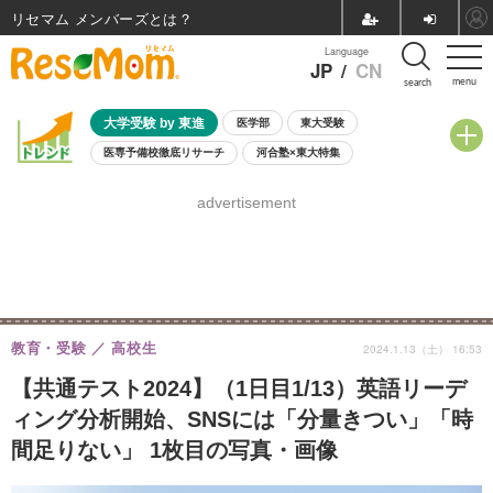
リセマム メンバーズ
Language
JP
/
CN
menu
search
大学受験 by 東進
医学部
東大受験
医専予備校徹底リサーチ
河合塾×東大特集
親子で考える大学選び
高校受験
中学受験
小学校受験
advertisement
共通テスト
夏休み
8月開催学校説明会・相談会
8月開催イベント・WS
全国公立高校 過去問
人気記事
自由研究教材（小学生向け）
自由研究教材（中学生向け）
ランキング
教育・受験
高校生
2024.1.13（土） 16:53
【共通テスト2024】（1日目1/13）英語リーデ
ィング分析開始、SNSには「分量きつい」「時
間足りない」 1枚目の写真・画像