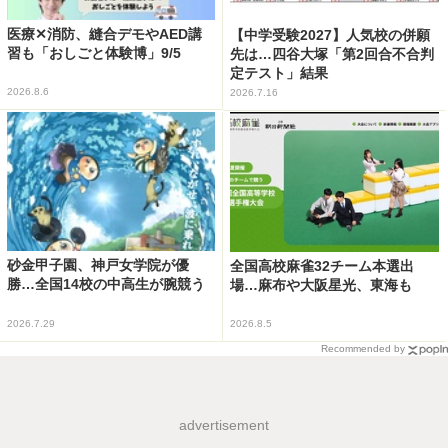
医療✕消防、縫合デモやAED講
【中学受験2027】人気校の併願
習も「おしごと体験博」9/5
先は…四谷大塚「第2回合不合判
定テスト」結果
2026.8.6
2026.7.16
砂金甲子園、神戸女学院が優
全国高校麻雀32チーム本選出
勝…全国14校の中高生が腕競う
場…麻布や大阪星光、東海も
2026.7.29
2026.8.5
Recommended by
advertisement