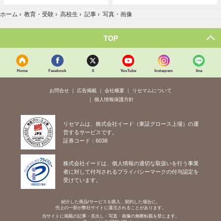
ホーム
›
教育・受験
›
高校生
›
記事
›
写真・画像
TOP
Home
Facebook
X
YouTube
Instagram
line
お問合せ
広告掲載
会社概要
リセマムについて
個人情報保護方針
リセマムは、株式会社イード（東証グロース上場）の運
営するサービスです。
証券コード：6038
株式会社イードは、個人情報の適切な取扱いを行う事業
者に対して付与されるプライバシーマークの付与認定を
受けています。
紹介した商品/サービスを購入、契約した場合に、
売上の一部が弊社サイトに還元されることがあります。
当サイトに掲載の記事・見出し・写真・画像の無断転載を禁じます。