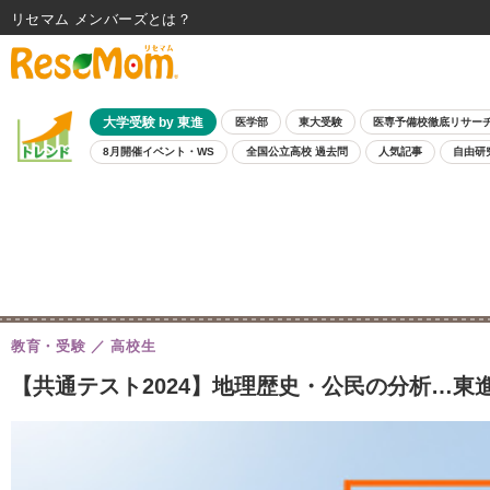
リセマム メンバーズ
大学受験 by 東進
医学部
東大受験
医専予備校徹底リサー
8月開催イベント・WS
全国公立高校 過去問
人気記事
自由研
教育・受験
高校生
【共通テスト2024】地理歴史・公民の分析…東