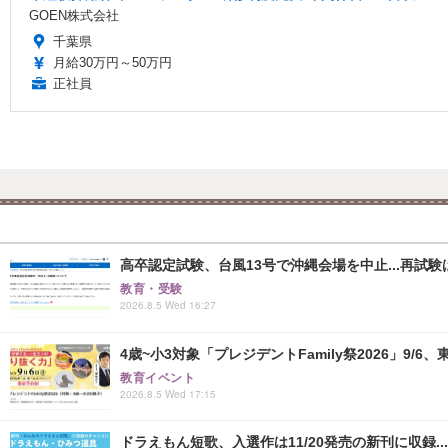
GOEN株式会社
千葉県
月給30万円～50万円
正社員
高卒認定試験、台風13号で沖縄会場を中止...再試験は8
教育・受験
2026.8.5 Wed 16:27
4歳~小3対象「プレジデントFamily祭2026」9/6
教育イベント
2026.8.5 Wed 17:15
ドラえもん短歌、入選作は11/20発売の新刊に収録...