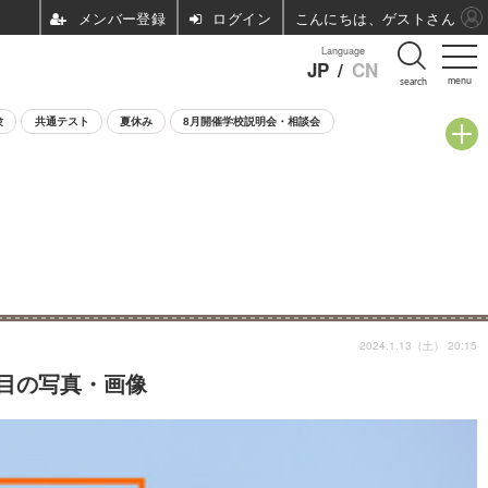
ログイン
こんにちは、ゲストさん
Language
JP
/
CN
menu
search
験
共通テスト
夏休み
8月開催学校説明会・相談会
2024.1.13（土） 20:15
枚目の写真・画像