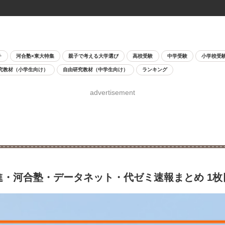
チ
河合塾×東大特集
親子で考える大学選び
高校受験
中学受験
小学校受
究教材（小学生向け）
自由研究教材（中学生向け）
ランキング
advertisement
進・河合塾・データネット・代ゼミ速報まとめ 1