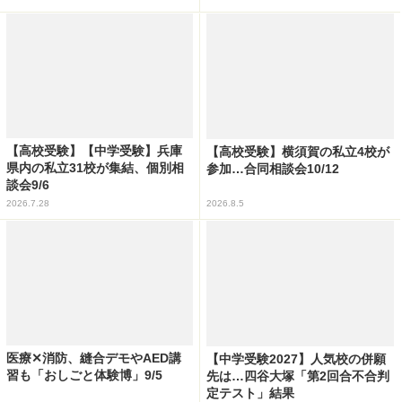
【高校受験】【中学受験】兵庫
【高校受験】横須賀の私立4校が
県内の私立31校が集結、個別相
参加…合同相談会10/12
談会9/6
2026.7.28
2026.8.5
医療✕消防、縫合デモやAED講
【中学受験2027】人気校の併願
習も「おしごと体験博」9/5
先は…四谷大塚「第2回合不合判
定テスト」結果