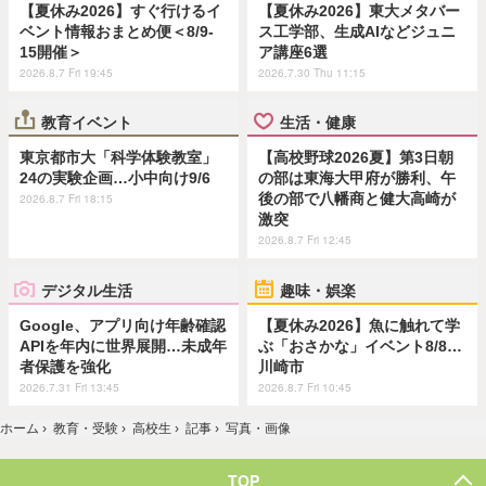
【夏休み2026】すぐ行けるイ
【夏休み2026】東大メタバー
ベント情報おまとめ便＜8/9-
ス工学部、生成AIなどジュニ
15開催＞
ア講座6選
2026.8.7 Fri 19:45
2026.7.30 Thu 11:15
教育イベント
生活・健康
東京都市大「科学体験教室」
【高校野球2026夏】第3日朝
24の実験企画…小中向け9/6
の部は東海大甲府が勝利、午
後の部で八幡商と健大高崎が
2026.8.7 Fri 18:15
激突
2026.8.7 Fri 12:45
デジタル生活
趣味・娯楽
Google、アプリ向け年齢確認
【夏休み2026】魚に触れて学
APIを年内に世界展開…未成年
ぶ「おさかな」イベント8/8…
者保護を強化
川崎市
2026.7.31 Fri 13:45
2026.8.7 Fri 10:45
ホーム
›
教育・受験
›
高校生
›
記事
›
写真・画像
TOP