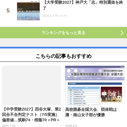
【大学受験2027】神戸大「志」特別選抜を終
了
2026.8.7 Fri 13:15
ランキングをもっと見る
こちらの記事もおすすめ
【中学受験2027】四谷大塚、第2
高校囲碁全国大会、団体戦は
回合不合判定テスト（7/5実施）
灘・南山女子部が優勝
偏差値…筑駒74・桜蔭70＜PR＞
2026.7.10
2026.8.5