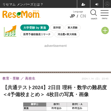
リセマム メンバーズ
Language
JP
/
CN
menu
search
大学受験 by 東進
医学部
東大受験
医専予備校徹底リサーチ
河合塾×東大特集
親子で考える大学選び
高校受験
中学受験
小学校受験
advertisement
共通テスト
夏休み
8月開催学校説明会・相談会
8月開催イベント・WS
全国公立高校 過去問
人気記事
自由研究教材（小学生向け）
自由研究教材（中学生向け）
ランキング
教育・受験
高校生
2024.1.14（日） 23:45
【共通テスト2024】2日目 理科・数学の難易度
＜4予備校まとめ＞ 4枚目の写真・画像