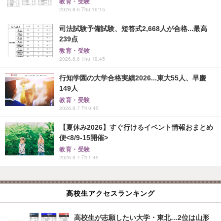
教育・受験
2026.8.6 Thu 16:15
司法試験予備試験、短答式2,668人が合格...最高
239点
教育・受験
2026.8.6 Thu 19:45
行知学園の大学合格実績2026...東大55人、早慶
149人
教育・受験
2026.8.7 Fri 0:45
【夏休み2026】すぐ行けるイベント情報おまとめ
便<8/9-15開催>
教育・受験
2026.8.7 Fri 1:45
高校生アクセスランキング
高校生が志願したい大学・東北…2位は山形