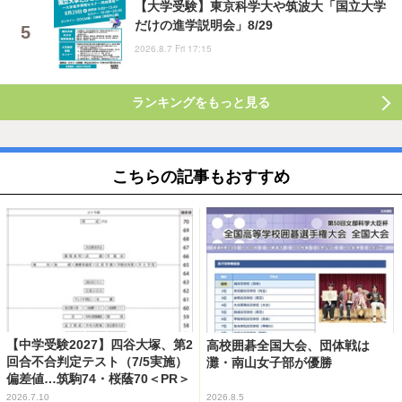
【大学受験】東京科学大や筑波大「国立大学
だけの進学説明会」8/29
2026.8.7 Fri 17:15
ランキングをもっと見る
こちらの記事もおすすめ
【中学受験2027】四谷大塚、第2
高校囲碁全国大会、団体戦は
回合不合判定テスト（7/5実施）
灘・南山女子部が優勝
偏差値…筑駒74・桜蔭70＜PR＞
2026.7.10
2026.8.5