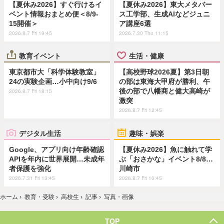
【夏休み2026】すぐ行けるイ
【夏休み2026】東大メタバー
ベント情報おまとめ便＜8/9-
ス工学部、生成AIなどジュニ
15開催＞
ア講座6選
2026.8.7 Fri 19:45
2026.7.30 Thu 11:15
教育イベント
生活・健康
東京都市大「科学体験教室」
【高校野球2026夏】第3日朝
24の実験企画…小中向け9/6
の部は東海大甲府が勝利、午
後の部で八幡商と健大高崎が
2026.8.7 Fri 18:15
激突
2026.8.7 Fri 12:45
デジタル生活
趣味・娯楽
Google、アプリ向け年齢確認
【夏休み2026】魚に触れて学
APIを年内に世界展開…未成年
ぶ「おさかな」イベント8/8…
者保護を強化
川崎市
2026.7.31 Fri 13:45
2026.8.7 Fri 10:45
ホーム
›
教育・受験
›
高校生
›
記事
›
写真・画像
TOP