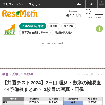
リセマム メンバーズ
Language
JP
/
CN
menu
search
大学受験 by 東進
医学部
東大受験
医専予備校徹底リサーチ
河合塾×東大特集
親子で考える大学選び
高校受験
中学受験
小学校受験
advertisement
共通テスト
夏休み
8月開催学校説明会・相談会
8月開催イベント・WS
全国公立高校 過去問
人気記事
自由研究教材（小学生向け）
自由研究教材（中学生向け）
ランキング
教育・受験
高校生
2024.1.14（日） 23:45
【共通テスト2024】2日目 理科・数学の難易度
＜4予備校まとめ＞ 2枚目の写真・画像