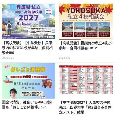
【高校受験】【中学受験】兵庫
【高校受験】横須賀の私立4校が
県内の私立31校が集結、個別相
参加…合同相談会10/12
談会9/6
2026.7.28
2026.8.5
医療✕消防、縫合デモやAED講
【中学受験2027】人気校の併願
習も「おしごと体験博」9/5
先は…四谷大塚「第2回合不合判
定テスト」結果