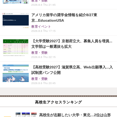
教育・受験
2026.8.6 Thu 21:45
アメリカ留学の奨学金情報を紹介8/27東
京...EducationUSA
教育イベント
2026.8.6 Thu 17:15
【大学受験2027】京都府立大、募集人員を増員...
文学部は一般選抜も拡大
教育・受験
2026.8.6 Thu 22:15
【高校受験2027】滋賀県立高、Web出願導入...入
試制度パンフ公開
教育・受験
2026.8.6 Thu 20:45
高校生アクセスランキング
高校生が志願したい大学・東北…2位は山形