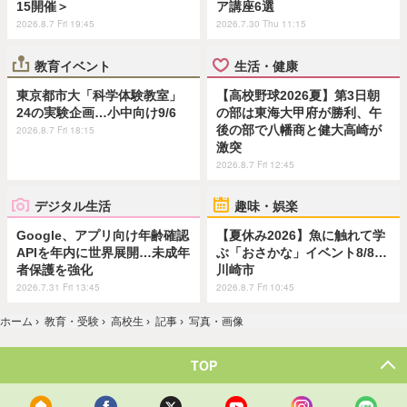
15開催＞
ア講座6選
2026.8.7 Fri 19:45
2026.7.30 Thu 11:15
教育イベント
生活・健康
東京都市大「科学体験教室」
【高校野球2026夏】第3日朝
24の実験企画…小中向け9/6
の部は東海大甲府が勝利、午
後の部で八幡商と健大高崎が
2026.8.7 Fri 18:15
激突
2026.8.7 Fri 12:45
デジタル生活
趣味・娯楽
Google、アプリ向け年齢確認
【夏休み2026】魚に触れて学
APIを年内に世界展開…未成年
ぶ「おさかな」イベント8/8…
者保護を強化
川崎市
2026.7.31 Fri 13:45
2026.8.7 Fri 10:45
ホーム
›
教育・受験
›
高校生
›
記事
›
写真・画像
TOP