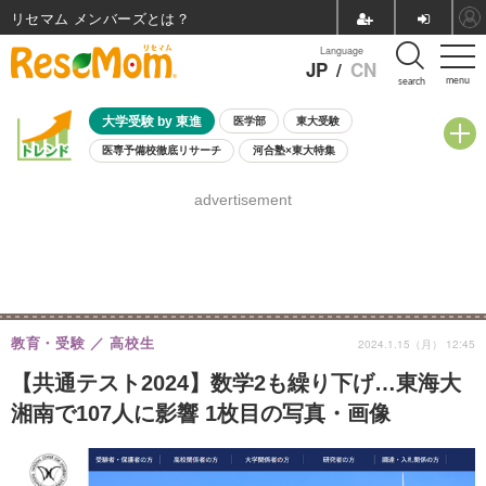
リセマム メンバーズ
Language
JP
/
CN
menu
search
大学受験 by 東進
医学部
東大受験
医専予備校徹底リサーチ
河合塾×東大特集
親子で考える大学選び
高校受験
中学受験
小学校受験
advertisement
共通テスト
夏休み
8月開催学校説明会・相談会
8月開催イベント・WS
全国公立高校 過去問
人気記事
自由研究教材（小学生向け）
自由研究教材（中学生向け）
ランキング
教育・受験
高校生
2024.1.15（月） 12:45
【共通テスト2024】数学2も繰り下げ…東海大
湘南で107人に影響 1枚目の写真・画像