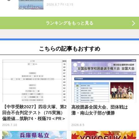
2026.8.7 Fri 13:15
ランキングをもっと見る
こちらの記事もおすすめ
【中学受験2027】四谷大塚、第2
高校囲碁全国大会、団体戦は
回合不合判定テスト（7/5実施）
灘・南山女子部が優勝
偏差値…筑駒74・桜蔭70＜PR＞
2026.7.10
2026.8.5