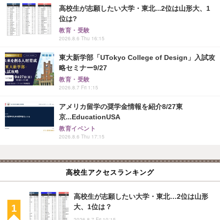
高校生が志願したい大学・東北...2位は山形大、1
位は?
教育・受験
2026.8.6 Thu 16:15
東大新学部「UTokyo College of Design」入試攻
略セミナー9/27
教育・受験
2026.8.7 Fri 1:15
アメリカ留学の奨学金情報を紹介8/27東
京...EducationUSA
教育イベント
2026.8.6 Thu 17:15
高校生アクセスランキング
高校生が志願したい大学・東北…2位は山形
大、1位は？
2026.8.7 Fri 10:15