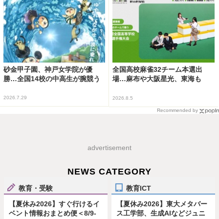
砂金甲子園、神戸女学院が優
全国高校麻雀32チーム本選出
勝…全国14校の中高生が腕競う
場…麻布や大阪星光、東海も
2026.7.29
2026.8.5
Recommended by
advertisement
NEWS CATEGORY
教育・受験
教育ICT
【夏休み2026】すぐ行けるイ
【夏休み2026】東大メタバー
ベント情報おまとめ便＜8/9-
ス工学部、生成AIなどジュニ