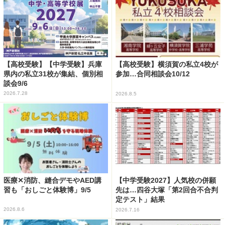
【高校受験】【中学受験】兵庫
【高校受験】横須賀の私立4校が
県内の私立31校が集結、個別相
参加…合同相談会10/12
談会9/6
2026.7.28
2026.8.5
医療✕消防、縫合デモやAED講
【中学受験2027】人気校の併願
習も「おしごと体験博」9/5
先は…四谷大塚「第2回合不合判
定テスト」結果
2026.8.6
2026.7.16