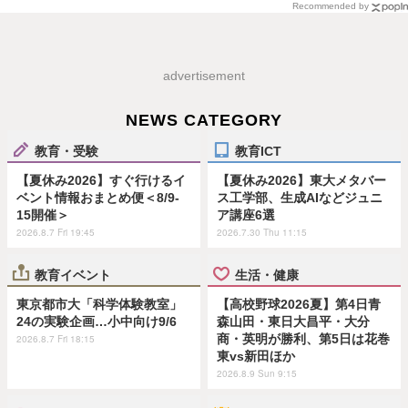
Recommended by
advertisement
NEWS CATEGORY
教育・受験
教育ICT
【夏休み2026】すぐ行けるイ
【夏休み2026】東大メタバー
ベント情報おまとめ便＜8/9-
ス工学部、生成AIなどジュニ
15開催＞
ア講座6選
2026.8.7 Fri 19:45
2026.7.30 Thu 11:15
教育イベント
生活・健康
東京都市大「科学体験教室」
【高校野球2026夏】第4日青
24の実験企画…小中向け9/6
森山田・東日大昌平・大分
商・英明が勝利、第5日は花巻
2026.8.7 Fri 18:15
東vs新田ほか
2026.8.9 Sun 9:15