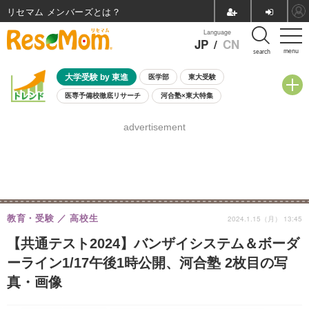
リセマム メンバーズ
Language
JP
/
CN
menu
search
大学受験 by 東進
医学部
東大受験
医専予備校徹底リサーチ
河合塾×東大特集
親子で考える大学選び
高校受験
中学受験
小学校受験
advertisement
共通テスト
夏休み
8月開催学校説明会・相談会
8月開催イベント・WS
全国公立高校 過去問
人気記事
自由研究教材（小学生向け）
自由研究教材（中学生向け）
ランキング
教育・受験
高校生
2024.1.15（月） 13:45
【共通テスト2024】バンザイシステム＆ボーダ
ーライン1/17午後1時公開、河合塾 2枚目の写
真・画像