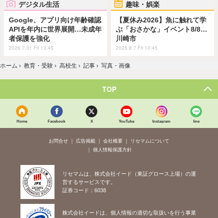
デジタル生活
趣味・娯楽
Google、アプリ向け年齢確認
【夏休み2026】魚に触れて学
APIを年内に世界展開…未成年
ぶ「おさかな」イベント8/8…
者保護を強化
川崎市
2026.7.31 Fri 13:45
2026.8.7 Fri 10:45
ホーム
›
教育・受験
›
高校生
›
記事
›
写真・画像
TOP
Home
Facebook
X
YouTube
Instagram
line
お問合せ
広告掲載
会社概要
リセマムについて
個人情報保護方針
リセマムは、株式会社イード（東証グロース上場）の運
営するサービスです。
証券コード：6038
株式会社イードは、個人情報の適切な取扱いを行う事業