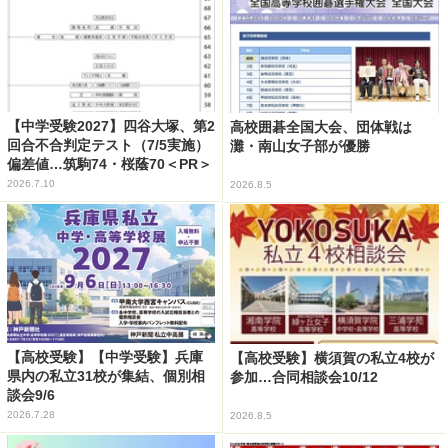
【中学受験2027】四谷大塚、第2
高校囲碁全国大会、団体戦は
回合不合判定テスト（7/5実施）
灘・南山女子部が優勝
偏差値…筑駒74・桜蔭70＜PR＞
2026.7.10
2026.8.5
【高校受験】【中学受験】兵庫
【高校受験】横須賀の私立4校が
県内の私立31校が集結、個別相
参加…合同相談会10/12
談会9/6
2026.7.28
2026.8.5