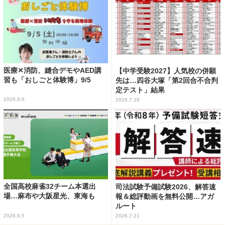
医療✕消防、縫合デモやAED講
【中学受験2027】人気校の併願
習も「おしごと体験博」9/5
先は…四谷大塚「第2回合不合判
定テスト」結果
2026.8.6
2026.7.16
全国高校麻雀32チーム本選出
司法試験予備試験2026、解答速
場…麻布や大阪星光、東海も
報＆総評動画を無料公開…アガ
ルート
2026.8.5
2026.7.21