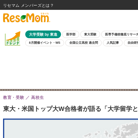
リセマム メンバーズ
大学受験 by 東進
医学部
東大受験
医専予備校徹底リサー
8月開催イベント・WS
全国公立高校 過去問
人気記事
自由研
教育・受験
高校生
東大・米国トップ大W合格者が語る「大学留学とそ