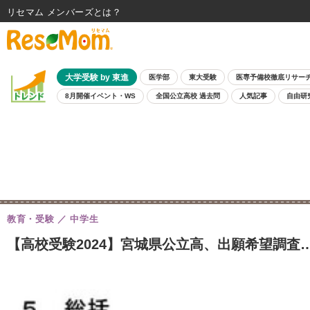
リセマム メンバーズ
大学受験 by 東進
医学部
東大受験
医専予備校徹底リサー
8月開催イベント・WS
全国公立高校 過去問
人気記事
自由研
教育・受験
中学生
【高校受験2024】宮城県公立高、出願希望調査…