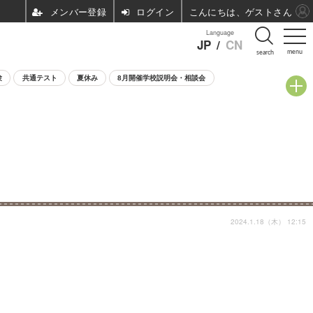
ログイン
こんにちは、ゲストさん
Language
JP
/
CN
menu
search
験
共通テスト
夏休み
8月開催学校説明会・相談会
2024.1.18（木） 12:15