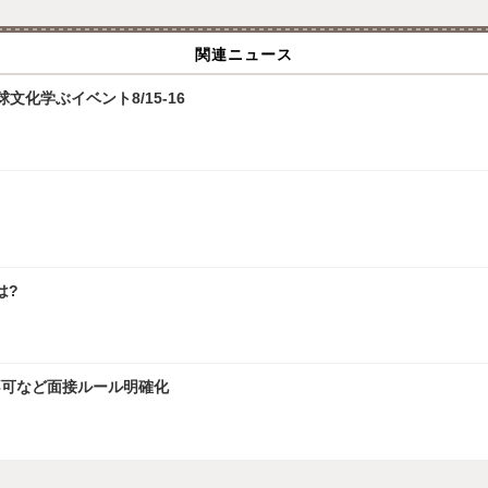
関連ニュース
化学ぶイベント8/15-16
は?
接不可など面接ルール明確化