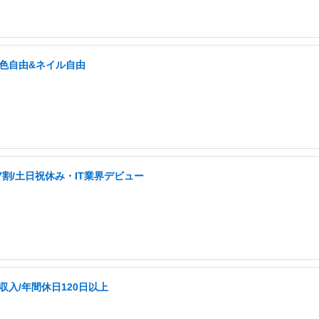
髪色自由&ネイル自由
割/土日祝休み・IT業界デビュー
収入/年間休日120日以上