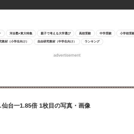
チ
河合塾×東大特集
親子で考える大学選び
高校受験
中学受験
小学校受
究教材（小学生向け）
自由研究教材（中学生向け）
ランキング
advertisement
仙台一1.85倍 1枚目の写真・画像