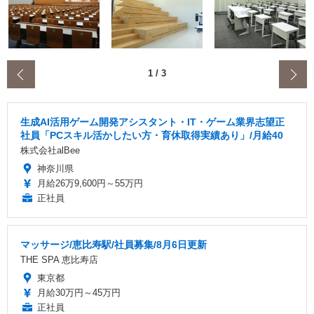
‹
1
/
3
生成AI活用ゲーム開発アシスタント・IT・ゲーム業界志望正
社員「PCスキル活かしたい方・育休取得実績あり」/月給40
株式会社alBee
神奈川県
月給26万9,600円～55万円
正社員
マッサージ/恵比寿駅/社員募集/8月6日更新
THE SPA 恵比寿店
東京都
月給30万円～45万円
正社員