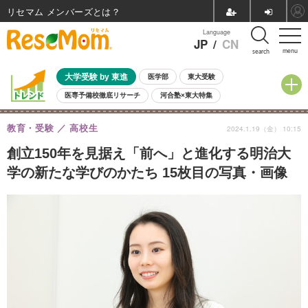
リセマム メンバーズ
Language
JP
/
CN
menu
search
大学受験 by 東進
医学部
東大受験
医専予備校徹底リサーチ
河合塾×東大特集
親子で考える大学選び
高校受験
中学受験
小学校受験
教育・受験
高校生
2024.1.19（金） 10:15
共通テスト
夏休み
8月開催学校説明会・相談会
8月開催イベント・WS
全国公立高校 過去問
人気記事
創立150年を見据え「前へ」と進化する明治大
自由研究教材（小学生向け）
自由研究教材（中学生向け）
ランキング
学の新たな学びのかたち 15枚目の写真・画像