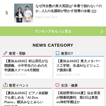
なぜ河合塾の東大英語は"本番で崩れない"の
か…2人の名講師が明かす指導の全貌
PR
2026.8.4 Tue 18:15
ランキングをもっと見る
NEWS CATEGORY
教育・受験
教育ICT
【夏休み2026】村山斉氏が公
【夏休み2026】東大メタバー
開講義、小中学生のための大
ス工学部、生成AIなどジュニ
学講義スクール9月開校
ア講座6選
2026.8.6 Thu 19:15
2026.7.30 Thu 11:15
教育イベント
生活・健康
【夏休み2026】ピアノ未経験
【高校野球2026夏】仙台育英
でも楽しめる「AI Duo
が開幕戦勝利、第2日は東筑
Piano」横浜みなとみらい
vs神村学園ほか