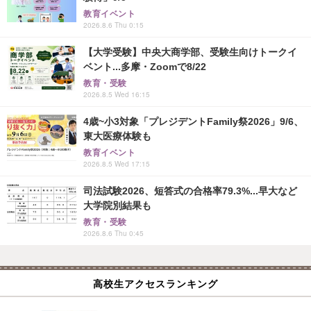
教育イベント
2026.8.6 Thu 0:15
【大学受験】中央大商学部、受験生向けトークイ
ベント...多摩・Zoomで8/22
教育・受験
2026.8.5 Wed 16:15
4歳~小3対象「プレジデントFamily祭2026」9/6、
東大医療体験も
教育イベント
2026.8.5 Wed 17:15
司法試験2026、短答式の合格率79.3%...早大など
大学院別結果も
教育・受験
2026.8.6 Thu 0:45
高校生アクセスランキング