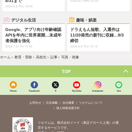
8/31まで
2026.8.5 Wed 20:32
2026.8.6 Thu 19:45
デジタル生活
趣味・娯楽
Google、アプリ向け年齢確認
ドラえもん短歌、入選作は
APIを年内に世界展開…未成年
11/20発売の新刊に収録…9/3
者保護を強化
締切
2026.7.31 Fri 13:45
2026.8.6 Thu 15:15
ホーム
›
教育・受験
›
高校生
›
記事
›
写真・画像
TOP
Home
Facebook
X
YouTube
Instagram
line
お問合せ
広告掲載
会社概要
リセマムについて
個人情報保護方針
リセマムは、株式会社イード（東証グロース上場）の運
営するサービスです。