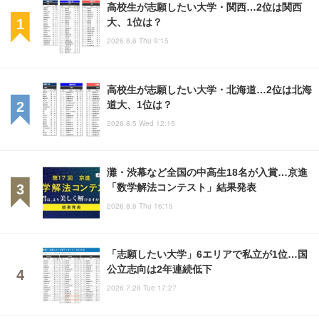
高校生が志願したい大学・関西…2位は関西
大、1位は？
2026.8.6 Thu 9:15
高校生が志願したい大学・北海道…2位は北海
道大、1位は？
2026.8.5 Wed 12:15
灘・渋幕など全国の中高生18名が入賞…京進
「数学解法コンテスト」結果発表
2026.8.6 Thu 16:15
「志願したい大学」6エリアで私立が1位…国
公立志向は2年連続低下
2026.7.28 Tue 17:27