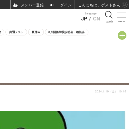
ログイン
こんにちは、ゲストさん
Language
JP
/
CN
menu
search
験
共通テスト
夏休み
8月開催学校説明会・相談会
2024.1.19（金） 10:45