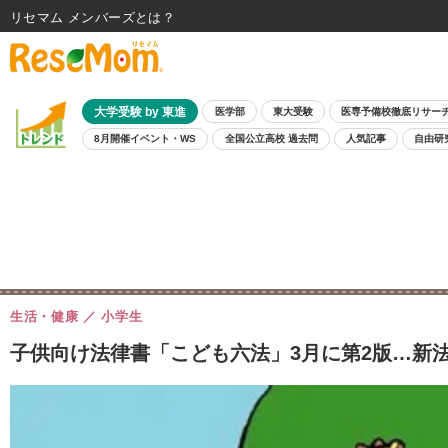
リセマム メンバーズ
大学受験 by 東進
医学部
東大受験
医専予備校徹底リサー
8月開催イベント・WS
全国公立高校 過去問
人気記事
自由研
生活・健康
小学生
子供向け法律書「こども六法」3月に第2版…新法