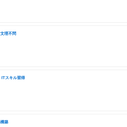
/文理不問
ITスキル習得
境構築