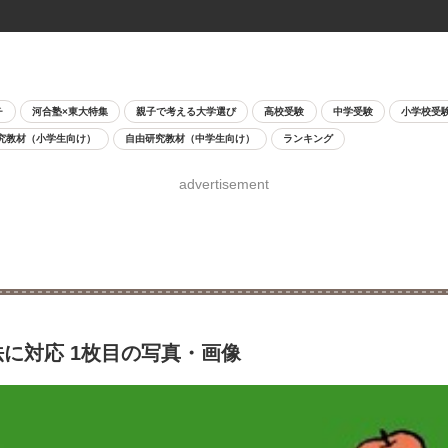
チ
河合塾×東大特集
親子で考える大学選び
高校受験
中学受験
小学校受
究教材（小学生向け）
自由研究教材（中学生向け）
ランキング
advertisement
に対応 1枚目の写真・画像