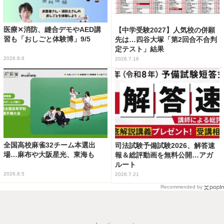
医療✕消防、縫合デモやAED講
【中学受験2027】人気校の併願
習も「おしごと体験博」9/5
先は…四谷大塚「第2回合不合判
定テスト」結果
2026.8.6
2026.7.16
全国高校麻雀32チーム本選出
司法試験予備試験2026、解答速
場…麻布や大阪星光、東海も
報＆総評動画を無料公開…アガ
ルート
2026.8.5
2026.7.21
Recommended by