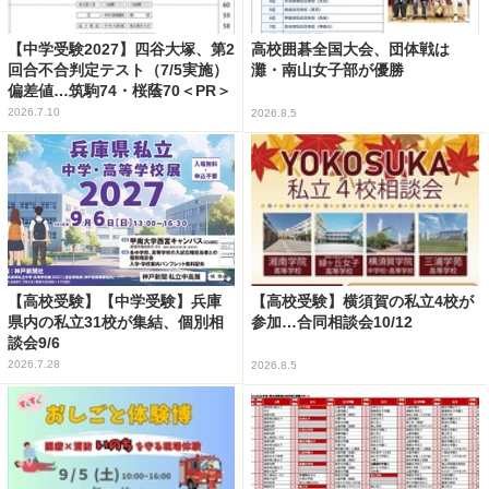
【中学受験2027】四谷大塚、第2
高校囲碁全国大会、団体戦は
回合不合判定テスト（7/5実施）
灘・南山女子部が優勝
偏差値…筑駒74・桜蔭70＜PR＞
2026.7.10
2026.8.5
【高校受験】【中学受験】兵庫
【高校受験】横須賀の私立4校が
県内の私立31校が集結、個別相
参加…合同相談会10/12
談会9/6
2026.7.28
2026.8.5