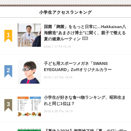
小学生アクセスランキング
国菌「麹菌」をもっと日常に…Hakkaisan八
海醸造“あまさけ博士”に聞く、親子で整える
夏の健康ルーティン
PR
2026.7.17 Fri 10:15
子ども用スポーツメガネ「SWANS
EYEGUARD」Zoffオリジナルカラー
2018.1.23 Tue 18:45
小学生が好きな食べ物ランキング、昭和生ま
れと同じ1位は？
2018.4.26 Thu 16:15
【夏休み2026】都営地下鉄「夏」のワンデー