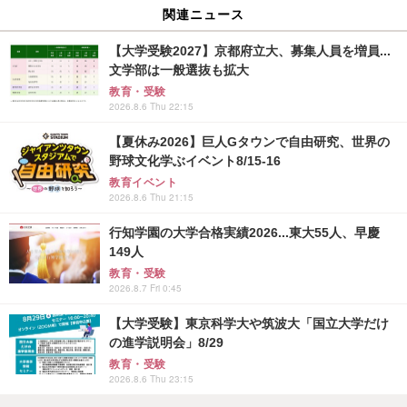
関連ニュース
【大学受験2027】京都府立大、募集人員を増員...
文学部は一般選抜も拡大
教育・受験
2026.8.6 Thu 22:15
【夏休み2026】巨人Gタウンで自由研究、世界の
野球文化学ぶイベント8/15-16
教育イベント
2026.8.6 Thu 21:15
行知学園の大学合格実績2026...東大55人、早慶
149人
教育・受験
2026.8.7 Fri 0:45
【大学受験】東京科学大や筑波大「国立大学だけ
の進学説明会」8/29
教育・受験
2026.8.6 Thu 23:15