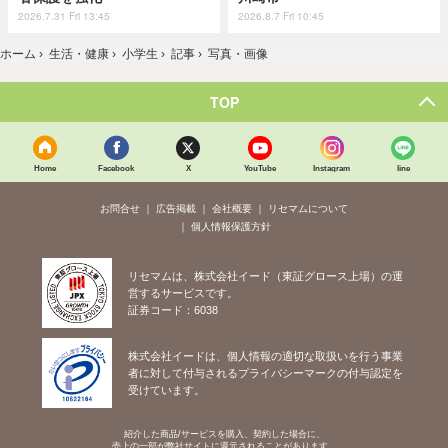
2026.7.31 Fri 13:45
2026.8.7 Fri 10:45
ホーム
›
生活・健康
›
小学生
›
記事
›
写真・画像
TOP
Home
Facebook
X
YouTube
Instagram
line
お問合せ
広告掲載
会社概要
リセマムについて
個人情報保護方針
リセマムは、株式会社イード（東証グロース上場）の運
営するサービスです。
証券コード：6038
株式会社イードは、個人情報の適切な取扱いを行う事業
者に対して付与されるプライバシーマークの付与認定を
受けています。
紹介した商品/サービスを購入、契約した場合に、
売上の一部が弊社サイトに還元されることがあります。