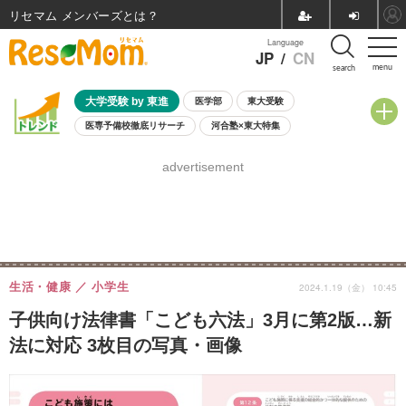
リセマム メンバーズ
Language
JP
/
CN
menu
search
大学受験 by 東進
医学部
東大受験
医専予備校徹底リサーチ
河合塾×東大特集
親子で考える大学選び
高校受験
中学受験
小学校受験
advertisement
共通テスト
夏休み
8月開催学校説明会・相談会
8月開催イベント・WS
全国公立高校 過去問
人気記事
自由研究教材（小学生向け）
自由研究教材（中学生向け）
ランキング
生活・健康
小学生
2024.1.19（金） 10:45
子供向け法律書「こども六法」3月に第2版…新
法に対応 3枚目の写真・画像