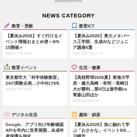
advertisement
NEWS CATEGORY
教育・受験
教育ICT
【夏休み2026】すぐ行けるイ
【夏休み2026】東大メタバー
ベント情報おまとめ便＜8/9-
ス工学部、生成AIなどジュニ
15開催＞
ア講座6選
2026.8.7 Fri 19:45
2026.7.30 Thu 11:15
教育イベント
生活・健康
東京都市大「科学体験教室」
【高校野球2026夏】東海大甲
24の実験企画…小中向け9/6
府・健大高崎・有明・長崎日
大が勝利…第4日は遊学館vs
2026.8.7 Fri 18:15
青森山田ほか
2026.8.8 Sat 9:52
デジタル生活
趣味・娯楽
Google、アプリ向け年齢確認
【夏休み2026】魚に触れて学
APIを年内に世界展開…未成年
ぶ「おさかな」イベント8/8…
者保護を強化
川崎市