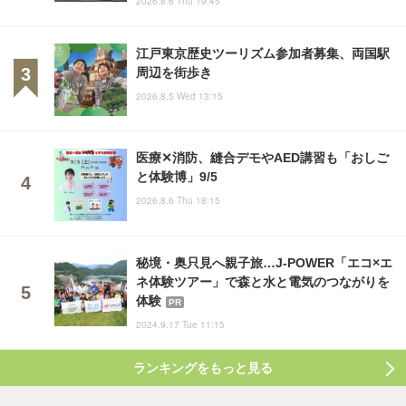
2026.8.6 Thu 19:45
江戸東京歴史ツーリズム参加者募集、両国駅
周辺を街歩き
2026.8.5 Wed 13:15
医療✕消防、縫合デモやAED講習も「おしご
と体験博」9/5
2026.8.6 Thu 18:15
秘境・奥只見へ親子旅…J-POWER「エコ×エ
ネ体験ツアー」で森と水と電気のつながりを
体験
PR
2024.9.17 Tue 11:15
ランキングをもっと見る