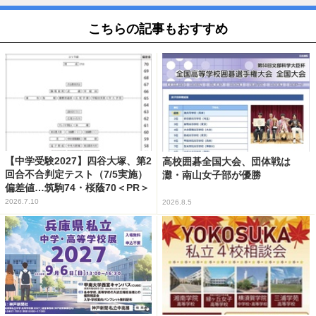
こちらの記事もおすすめ
【中学受験2027】四谷大塚、第2
高校囲碁全国大会、団体戦は
回合不合判定テスト（7/5実施）
灘・南山女子部が優勝
偏差値…筑駒74・桜蔭70＜PR＞
2026.7.10
2026.8.5