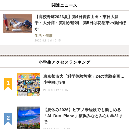
関連ニュース
【高校野球2026夏】第4日青森山田・東日大昌
平・大分商・英明が勝利、第5日は花巻東vs新田ほ
か
生活・健康
2026.8.8 Sat 15:15
小学生アクセスランキング
東京都市大「科学体験教室」24の実験企画…
小中向け9/6
2026.8.7 Fri 18:15
【夏休み2026】ピアノ未経験でも楽しめる
「AI Duo Piano」横浜みなとみらい8/31ま
で