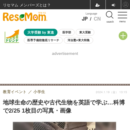
リセマム メンバーズ
Language
JP
/
CN
menu
search
大学受験 by 東進
医学部
東大受験
医専予備校徹底リサーチ
河合塾×東大特集
親子で考える大学選び
高校受験
中学受験
小学校受験
advertisement
共通テスト
夏休み
8月開催学校説明会・相談会
8月開催イベント・WS
全国公立高校 過去問
人気記事
自由研究教材（小学生向け）
自由研究教材（中学生向け）
ランキング
教育イベント
小学生
2024.1.19（金） 13:15
地球生命の歴史や古代生物を英語で学ぶ…科博
で2/25 1枚目の写真・画像