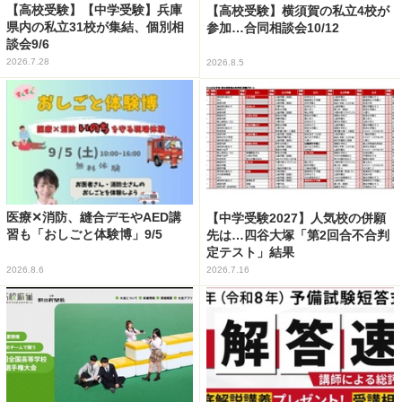
【高校受験】【中学受験】兵庫
【高校受験】横須賀の私立4校が
県内の私立31校が集結、個別相
参加…合同相談会10/12
談会9/6
2026.7.28
2026.8.5
医療✕消防、縫合デモやAED講
【中学受験2027】人気校の併願
習も「おしごと体験博」9/5
先は…四谷大塚「第2回合不合判
定テスト」結果
2026.8.6
2026.7.16