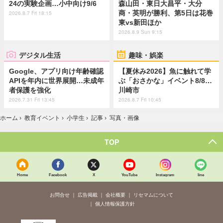
24の実験企画…小中向け9/6
森山田・東日大昌平・大分
商・英明が勝利、第5日は花巻
2026.8.7 Fri 18:15
東vs新田ほか
2026.8.9 Sun 9:15
デジタル生活
趣味・娯楽
Google、アプリ向け年齢確認
【夏休み2026】魚に触れて学
APIを年内に世界展開…未成年
ぶ「おさかな」イベント8/8…
者保護を強化
川崎市
2026.7.31 Fri 13:45
2026.8.7 Fri 10:45
ホーム
›
教育イベント
›
小学生
›
記事
›
写真・画像
TOP
Home
Facebook
X
YouTube
Instagram
line
お問合せ
広告掲載
会社概要
リセマムについて
個人情報保護方針