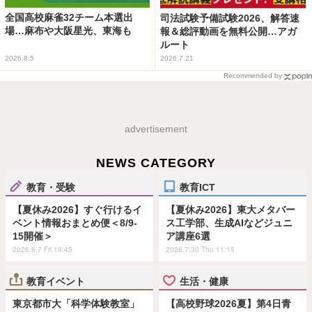
全国高校麻雀32チーム本選出
司法試験予備試験2026、解答速
場…麻布や大阪星光、東海も
報＆総評動画を無料公開…アガ
ルート
2026.8.5
2026.7.21
Recommended by
advertisement
NEWS CATEGORY
教育・受験
教育ICT
【夏休み2026】すぐ行けるイ
【夏休み2026】東大メタバー
ベント情報おまとめ便＜8/9-
ス工学部、生成AIなどジュニ
15開催＞
ア講座6選
2026.8.7 Fri 19:45
2026.7.30 Thu 11:15
教育イベント
生活・健康
東京都市大「科学体験教室」
【高校野球2026夏】第4日青