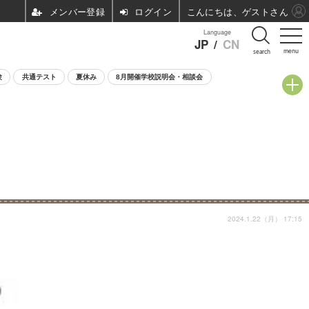
ログイン
こんにちは、ゲストさん
Language
JP
/
CN
menu
search
験
共通テスト
夏休み
8月開催学校説明会・相談会
2024.1.22（月） 17:15