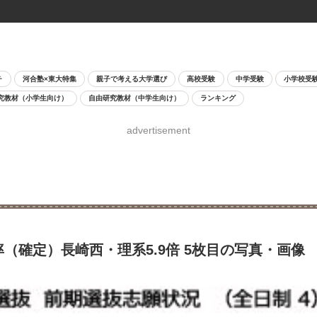
チ
河合塾×東大特集
親子で考える大学選び
高校受験
中学受験
小学校受
究教材（小学生向け）
自由研究教材（中学生向け）
ランキング
advertisement
（確定）長崎西・理系5.9倍 5枚目の写真・画像