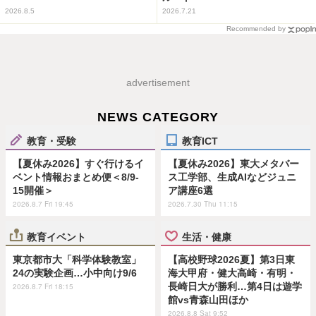
2026.8.5
2026.7.21
Recommended by
advertisement
NEWS CATEGORY
教育・受験
教育ICT
【夏休み2026】すぐ行けるイ
【夏休み2026】東大メタバー
ベント情報おまとめ便＜8/9-
ス工学部、生成AIなどジュニ
15開催＞
ア講座6選
2026.8.7 Fri 19:45
2026.7.30 Thu 11:15
教育イベント
生活・健康
東京都市大「科学体験教室」
【高校野球2026夏】第3日東
24の実験企画…小中向け9/6
海大甲府・健大高崎・有明・
長崎日大が勝利…第4日は遊学
2026.8.7 Fri 18:15
館vs青森山田ほか
2026.8.8 Sat 9:52