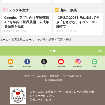
デジタル生活
趣味・娯楽
Google、アプリ向け年齢確認
【夏休み2026】魚に触れて学
APIを年内に世界展開…未成年
ぶ「おさかな」イベント8/8…
者保護を強化
川崎市
2026.7.31 Fri 13:45
2026.8.7 Fri 10:45
ホーム
›
教育業界ニュース
›
その他
›
記事
›
写真・画像
TOP
Home
Facebook
X
YouTube
Instagram
line
お問合せ
広告掲載
会社概要
リセマムについて
個人情報保護方針
リセマムは、株式会社イード（東証グロース上場）の運
営するサービスです。
証券コード：6038