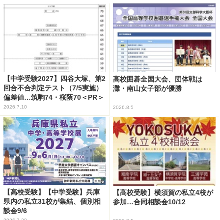
【中学受験2027】四谷大塚、第2
高校囲碁全国大会、団体戦は
回合不合判定テスト（7/5実施）
灘・南山女子部が優勝
偏差値…筑駒74・桜蔭70＜PR＞
2026.7.10
2026.8.5
【高校受験】【中学受験】兵庫
【高校受験】横須賀の私立4校が
県内の私立31校が集結、個別相
参加…合同相談会10/12
談会9/6