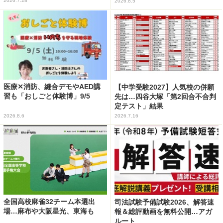
2026.7.28
2026.8.5
医療✕消防、縫合デモやAED講
【中学受験2027】人気校の併願
習も「おしごと体験博」9/5
先は…四谷大塚「第2回合不合判
定テスト」結果
2026.8.6
2026.7.16
全国高校麻雀32チーム本選出
司法試験予備試験2026、解答速
場…麻布や大阪星光、東海も
報＆総評動画を無料公開…アガ
ルート