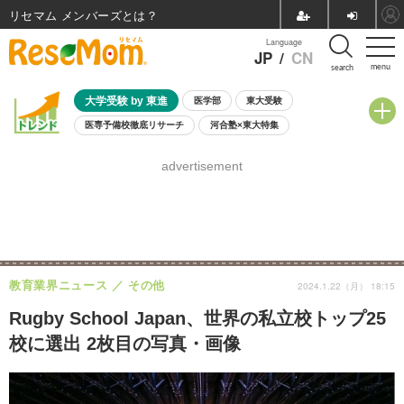
リセマム メンバーズ
Language
JP
/
CN
menu
search
大学受験 by 東進
医学部
東大受験
医専予備校徹底リサーチ
河合塾×東大特集
親子で考える大学選び
高校受験
中学受験
小学校受験
advertisement
共通テスト
夏休み
8月開催学校説明会・相談会
8月開催イベント・WS
全国公立高校 過去問
人気記事
自由研究教材（小学生向け）
自由研究教材（中学生向け）
ランキング
教育業界ニュース
その他
2024.1.22（月） 18:15
Rugby School Japan、世界の私立校トップ25
校に選出 2枚目の写真・画像