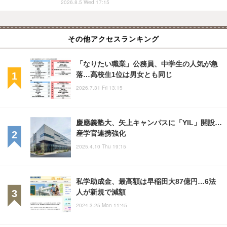
2026.8.5 Wed 17:15
その他アクセスランキング
「なりたい職業」公務員、中学生の人気が急
落…高校生1位は男女とも同じ
2026.7.31 Fri 13:15
慶應義塾大、矢上キャンパスに「YIL」開設…
産学官連携強化
2025.4.10 Thu 19:15
私学助成金、最高額は早稲田大87億円…6法
人が新規で減額
2024.3.25 Mon 11:45