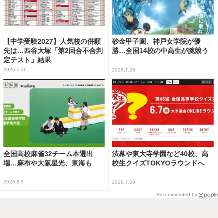
【中学受験2027】人気校の併願
砂金甲子園、神戸女学院が優
先は…四谷大塚「第2回合不合判
勝…全国14校の中高生が腕競う
定テスト」結果
2026.7.16
2026.7.29
全国高校麻雀32チーム本選出
渋幕や東大寺学園など40校、高
場…麻布や大阪星光、東海も
校生クイズTOKYOラウンドへ
2026.8.5
2026.7.29
Recommended by