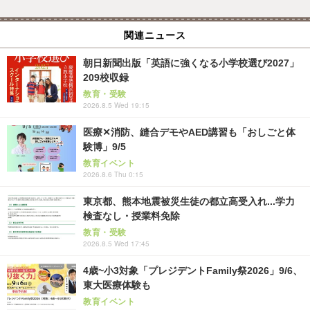
関連ニュース
朝日新聞出版「英語に強くなる小学校選び2027」
209校収録
教育・受験
2026.8.5 Wed 19:15
医療✕消防、縫合デモやAED講習も「おしごと体
験博」9/5
教育イベント
2026.8.6 Thu 0:15
東京都、熊本地震被災生徒の都立高受入れ...学力
検査なし・授業料免除
教育・受験
2026.8.5 Wed 17:45
4歳~小3対象「プレジデントFamily祭2026」9/6、
東大医療体験も
教育イベント