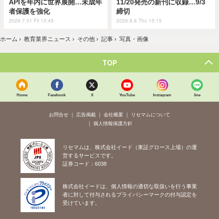
APIを年内に世界展開…未成年
11/20発売の新刊に収録…9/3
者保護を強化
締切
2026.7.31 Fri 13:45
2026.8.6 Thu 15:15
ホーム
›
教育業界ニュース
›
その他
›
記事
›
写真・画像
TOP
Home
Facebook
X
YouTube
Instagram
line
お問合せ
広告掲載
会社概要
リセマムについて
個人情報保護方針
リセマムは、株式会社イード（東証グロース上場）の運
営するサービスです。
証券コード：6038
株式会社イードは、個人情報の適切な取扱いを行う事業
者に対して付与されるプライバシーマークの付与認定を
受けています。