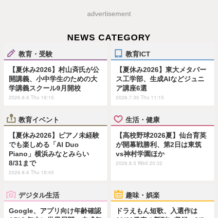
advertisement
NEWS CATEGORY
教育・受験
教育ICT
【夏休み2026】村山斉氏が公
【夏休み2026】東大メタバー
開講義、小中学生のための大
ス工学部、生成AIなどジュニ
学講義スクール9月開校
ア講座6選
2026.8.6 Thu 19:15
2026.7.30 Thu 11:15
教育イベント
生活・健康
【夏休み2026】ピアノ未経験
【高校野球2026夏】仙台育英
でも楽しめる「AI Duo
が開幕戦勝利、第2日は東筑
Piano」横浜みなとみらい
vs神村学園ほか
8/31まで
2026.8.5 Wed 20:32
2026.8.6 Thu 19:45
デジタル生活
趣味・娯楽
Google、アプリ向け年齢確認
ドラえもん短歌、入選作は