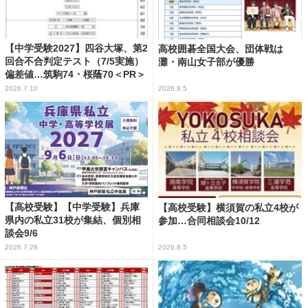
【中学受験2027】四谷大塚、第2
高校囲碁全国大会、団体戦は
回合不合判定テスト（7/5実施）
灘・南山女子部が優勝
偏差値…筑駒74・桜蔭70＜PR＞
2026.7.10
2026.8.5
【高校受験】【中学受験】兵庫
【高校受験】横須賀の私立4校が
県内の私立31校が集結、個別相
参加…合同相談会10/12
談会9/6
2026.7.28
2026.8.5