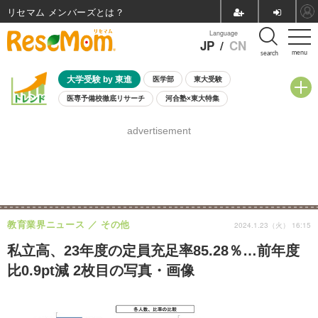
リセマム メンバーズ
Language
JP
/
CN
menu
search
大学受験 by 東進
医学部
東大受験
医専予備校徹底リサーチ
河合塾×東大特集
親子で考える大学選び
高校受験
中学受験
小学校受験
advertisement
共通テスト
夏休み
8月開催学校説明会・相談会
8月開催イベント・WS
全国公立高校 過去問
人気記事
自由研究教材（小学生向け）
自由研究教材（中学生向け）
ランキング
教育業界ニュース
その他
2024.1.23（火） 16:15
私立高、23年度の定員充足率85.28％…前年度
比0.9pt減 2枚目の写真・画像