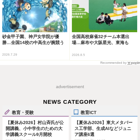
砂金甲子園、神戸女学院が優
全国高校麻雀32チーム本選出
勝…全国14校の中高生が腕競う
場…麻布や大阪星光、東海も
2026.7.29
2026.8.5
Recommended by
advertisement
NEWS CATEGORY
教育・受験
教育ICT
【夏休み2026】村山斉氏が公
【夏休み2026】東大メタバー
開講義、小中学生のための大
ス工学部、生成AIなどジュニ
学講義スクール9月開校
ア講座6選