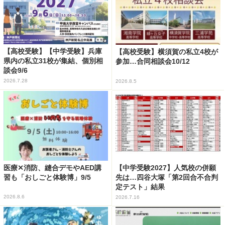
【高校受験】【中学受験】兵庫
【高校受験】横須賀の私立4校が
県内の私立31校が集結、個別相
参加…合同相談会10/12
談会9/6
2026.7.28
2026.8.5
医療✕消防、縫合デモやAED講
【中学受験2027】人気校の併願
習も「おしごと体験博」9/5
先は…四谷大塚「第2回合不合判
定テスト」結果
2026.8.6
2026.7.16