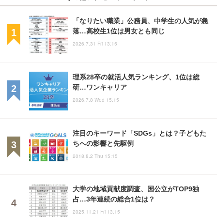
「なりたい職業」公務員、中学生の人気が急
落…高校生1位は男女とも同じ
2026.7.31 Fri 13:15
理系28卒の就活人気ランキング、1位は総
研…ワンキャリア
2026.7.8 Wed 15:15
注目のキーワード「SDGs」とは？子どもた
ちへの影響と先駆例
2018.8.2 Thu 15:15
大学の地域貢献度調査、国公立がTOP9独
占…3年連続の総合1位は？
2025.11.21 Fri 13:15