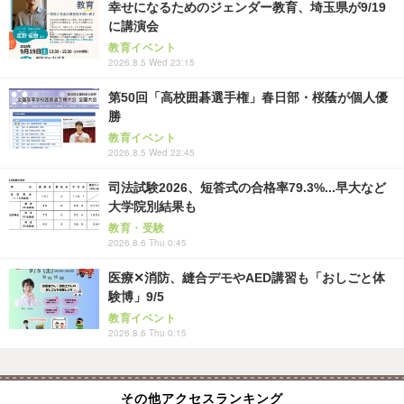
幸せになるためのジェンダー教育、埼玉県が9/19
に講演会
教育イベント
2026.8.5 Wed 23:15
第50回「高校囲碁選手権」春日部・桜蔭が個人優
勝
教育イベント
2026.8.5 Wed 22:45
司法試験2026、短答式の合格率79.3%...早大など
大学院別結果も
教育・受験
2026.8.6 Thu 0:45
医療✕消防、縫合デモやAED講習も「おしごと体
験博」9/5
教育イベント
2026.8.6 Thu 0:15
その他アクセスランキング