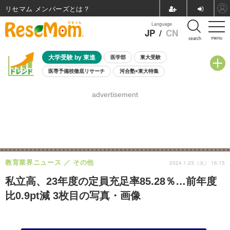
リセマム メンバーズ
Language
JP
/
CN
menu
search
大学受験 by 東進
医学部
東大受験
医専予備校徹底リサーチ
河合塾×東大特集
親子で考える大学選び
高校受験
中学受験
小学校受験
advertisement
共通テスト
夏休み
8月開催学校説明会・相談会
8月開催イベント・WS
全国公立高校 過去問
人気記事
自由研究教材（小学生向け）
自由研究教材（中学生向け）
ランキング
教育業界ニュース
その他
2024.1.23（火） 16:15
私立高、23年度の定員充足率85.28％…前年度
比0.9pt減 3枚目の写真・画像