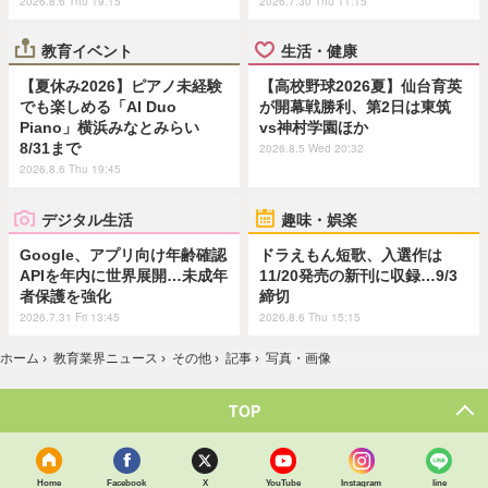
2026.8.6 Thu 19:15
2026.7.30 Thu 11:15
教育イベント
生活・健康
【夏休み2026】ピアノ未経験
【高校野球2026夏】仙台育英
でも楽しめる「AI Duo
が開幕戦勝利、第2日は東筑
Piano」横浜みなとみらい
vs神村学園ほか
8/31まで
2026.8.5 Wed 20:32
2026.8.6 Thu 19:45
デジタル生活
趣味・娯楽
Google、アプリ向け年齢確認
ドラえもん短歌、入選作は
APIを年内に世界展開…未成年
11/20発売の新刊に収録…9/3
者保護を強化
締切
2026.7.31 Fri 13:45
2026.8.6 Thu 15:15
ホーム
›
教育業界ニュース
›
その他
›
記事
›
写真・画像
TOP
Home
Facebook
X
YouTube
Instagram
line