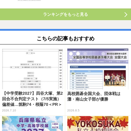
ランキングをもっと見る
こちらの記事もおすすめ
【中学受験2027】四谷大塚、第2
高校囲碁全国大会、団体戦は
回合不合判定テスト（7/5実施）
灘・南山女子部が優勝
偏差値…筑駒74・桜蔭70＜PR＞
2026.7.10
2026.8.5