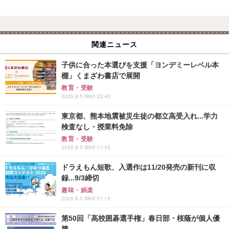
関連ニュース
子供に合った本選びを支援「ヨンデミーレベル本
棚」くまざわ書店で展開
教育・受験
2026.8.5 Wed 23:45
東京都、熊本地震被災生徒の都立高受入れ...学力
検査なし・授業料免除
教育・受験
2026.8.5 Wed 17:45
ドラえもん短歌、入選作は11/20発売の新刊に収
録...9/3締切
趣味・娯楽
2026.8.5 Wed 21:15
第50回「高校囲碁選手権」春日部・桜蔭が個人優