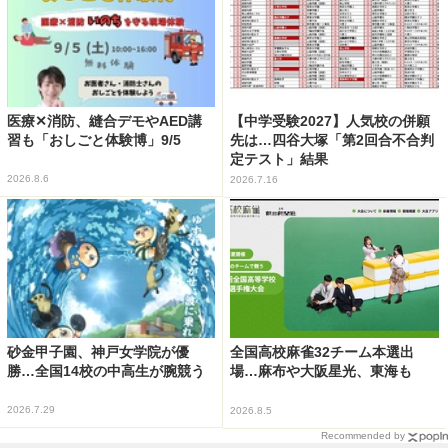
医療✕消防、縫合デモやAED講
【中学受験2027】人気校の併願
習も「おしごと体験博」9/5
先は…四谷大塚「第2回合不合判
定テスト」結果
2026.8.6
2026.7.16
砂金甲子園、神戸女学院が優
全国高校麻雀32チーム本選出
勝…全国14校の中高生が腕競う
場…麻布や大阪星光、東海も
2026.7.29
2026.8.5
Recommended by