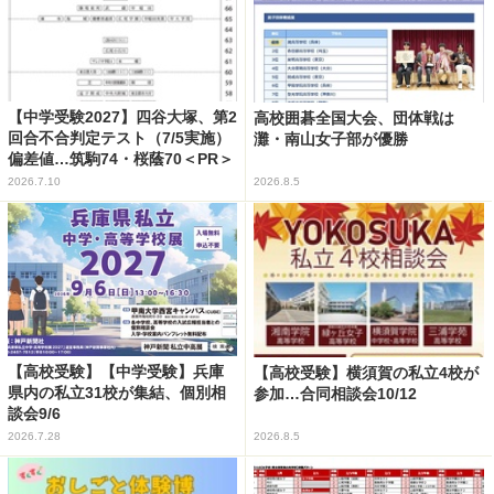
【中学受験2027】四谷大塚、第2
高校囲碁全国大会、団体戦は
回合不合判定テスト（7/5実施）
灘・南山女子部が優勝
偏差値…筑駒74・桜蔭70＜PR＞
2026.7.10
2026.8.5
【高校受験】【中学受験】兵庫
【高校受験】横須賀の私立4校が
県内の私立31校が集結、個別相
参加…合同相談会10/12
談会9/6
2026.7.28
2026.8.5