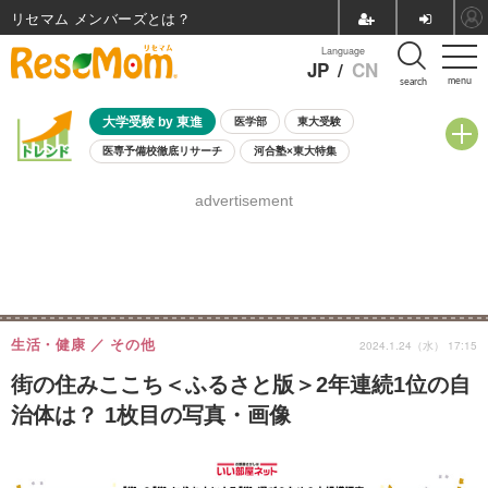
リセマム メンバーズ
Language
JP
/
CN
menu
search
大学受験 by 東進
医学部
東大受験
医専予備校徹底リサーチ
河合塾×東大特集
親子で考える大学選び
高校受験
中学受験
小学校受験
advertisement
共通テスト
夏休み
8月開催学校説明会・相談会
8月開催イベント・WS
全国公立高校 過去問
人気記事
自由研究教材（小学生向け）
自由研究教材（中学生向け）
ランキング
生活・健康
その他
2024.1.24（水） 17:15
街の住みここち＜ふるさと版＞2年連続1位の自
治体は？ 1枚目の写真・画像