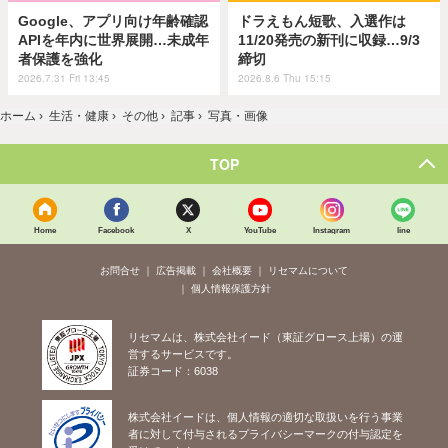
Google、アプリ向け年齢確認
ドラえもん短歌、入選作は
APIを年内に世界展開…未成年
11/20発売の新刊に収録…9/3
者保護を強化
締切
2026.7.31 Fri 13:45
2026.8.6 Thu 15:15
ホーム
›
生活・健康
›
その他
›
記事
›
写真・画像
TOP
Home
Facebook
X
YouTube
Instagram
line
お問合せ
広告掲載
会社概要
リセマムについて
個人情報保護方針
リセマムは、株式会社イード（東証グロース上場）の運
営するサービスです。
証券コード：6038
株式会社イードは、個人情報の適切な取扱いを行う事業
者に対して付与されるプライバシーマークの付与認定を