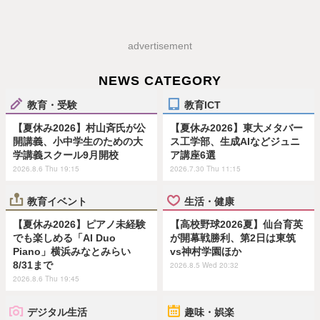
advertisement
NEWS CATEGORY
教育・受験
教育ICT
【夏休み2026】村山斉氏が公
【夏休み2026】東大メタバー
開講義、小中学生のための大
ス工学部、生成AIなどジュニ
学講義スクール9月開校
ア講座6選
2026.8.6 Thu 19:15
2026.7.30 Thu 11:15
教育イベント
生活・健康
【夏休み2026】ピアノ未経験
【高校野球2026夏】仙台育英
でも楽しめる「AI Duo
が開幕戦勝利、第2日は東筑
Piano」横浜みなとみらい
vs神村学園ほか
8/31まで
2026.8.5 Wed 20:32
2026.8.6 Thu 19:45
デジタル生活
趣味・娯楽