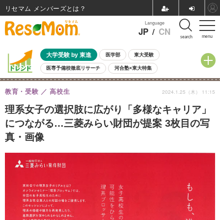
リセマム メンバーズ
Language
JP
/
CN
menu
search
大学受験 by 東進
医学部
東大受験
医専予備校徹底リサーチ
河合塾×東大特集
親子で考える大学選び
高校受験
中学受験
小学校受験
教育・受験
高校生
2024.1.25（木） 11:15
共通テスト
夏休み
8月開催学校説明会・相談会
8月開催イベント・WS
全国公立高校 過去問
人気記事
理系女子の選択肢に広がり「多様なキャリア」
自由研究教材（小学生向け）
自由研究教材（中学生向け）
ランキング
につながる…三菱みらい財団が提案 3枚目の写
真・画像