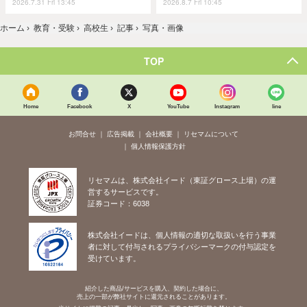
2026.7.31 Fri 13:45
2026.8.7 Fri 10:45
ホーム
›
教育・受験
›
高校生
›
記事
›
写真・画像
TOP
Home
Facebook
X
YouTube
Instagram
line
お問合せ
広告掲載
会社概要
リセマムについて
個人情報保護方針
リセマムは、株式会社イード（東証グロース上場）の運
営するサービスです。
証券コード：6038
株式会社イードは、個人情報の適切な取扱いを行う事業
者に対して付与されるプライバシーマークの付与認定を
受けています。
紹介した商品/サービスを購入、契約した場合に、
売上の一部が弊社サイトに還元されることがあります。