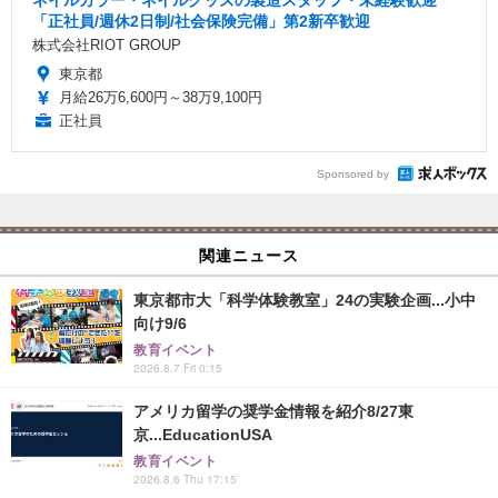
ネイルカラー・ネイルグッズの製造スタッフ・未経験歓迎
「正社員/週休2日制/社会保険完備」第2新卒歓迎
株式会社RIOT GROUP
東京都
月給26万6,600円～38万9,100円
正社員
Sponsored by
関連ニュース
東京都市大「科学体験教室」24の実験企画...小中
向け9/6
教育イベント
2026.8.7 Fri 0:15
アメリカ留学の奨学金情報を紹介8/27東
京...EducationUSA
教育イベント
2026.8.6 Thu 17:15