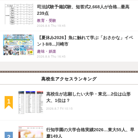
司法試験予備試験、短答式2,668人が合格...最高
239点
教育・受験
2026.8.6 Thu 19:45
【夏休み2026】魚に触れて学ぶ「おさかな」イベ
ント8/8...川崎市
趣味・娯楽
2026.8.6 Thu 16:45
高校生アクセスランキング
高校生が志願したい大学・東北…2位は山形
大、1位は？
2026.8.7 Fri 10:15
行知学園の大学合格実績2026…東大55人、早
慶149人