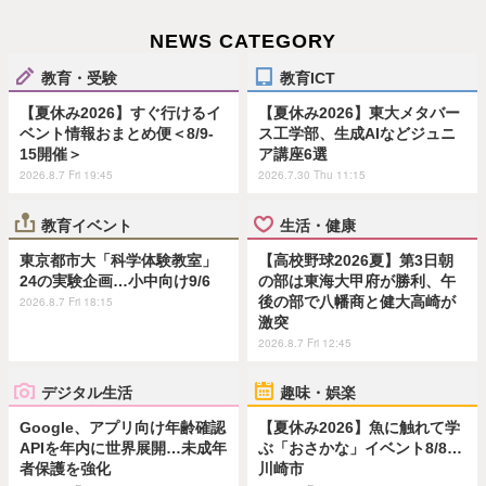
NEWS CATEGORY
教育・受験
教育ICT
【夏休み2026】すぐ行けるイ
【夏休み2026】東大メタバー
ベント情報おまとめ便＜8/9-
ス工学部、生成AIなどジュニ
15開催＞
ア講座6選
2026.8.7 Fri 19:45
2026.7.30 Thu 11:15
教育イベント
生活・健康
東京都市大「科学体験教室」
【高校野球2026夏】第3日朝
24の実験企画…小中向け9/6
の部は東海大甲府が勝利、午
後の部で八幡商と健大高崎が
2026.8.7 Fri 18:15
激突
2026.8.7 Fri 12:45
デジタル生活
趣味・娯楽
Google、アプリ向け年齢確認
【夏休み2026】魚に触れて学
APIを年内に世界展開…未成年
ぶ「おさかな」イベント8/8…
者保護を強化
川崎市