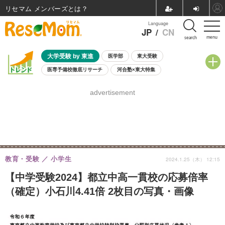
リセマム メンバーズ
Language
JP
/
CN
menu
search
大学受験 by 東進
医学部
東大受験
医専予備校徹底リサーチ
河合塾×東大特集
親子で考える大学選び
高校受験
中学受験
小学校受験
advertisement
共通テスト
夏休み
8月開催学校説明会・相談会
8月開催イベント・WS
全国公立高校 過去問
人気記事
自由研究教材（小学生向け）
自由研究教材（中学生向け）
ランキング
教育・受験
小学生
2024.1.25（木） 12:15
【中学受験2024】都立中高一貫校の応募倍率
（確定）小石川4.41倍 2枚目の写真・画像