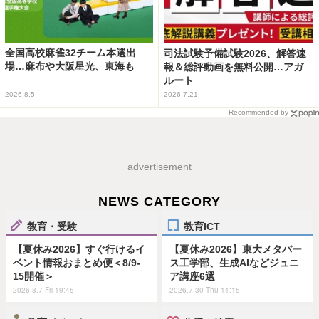
全国高校麻雀32チーム本選出
司法試験予備試験2026、解答速
場…麻布や大阪星光、東海も
報＆総評動画を無料公開…アガ
ルート
2026.8.5
2026.7.21
Recommended by
advertisement
NEWS CATEGORY
教育・受験
教育ICT
【夏休み2026】すぐ行けるイ
【夏休み2026】東大メタバー
ベント情報おまとめ便＜8/9-
ス工学部、生成AIなどジュニ
15開催＞
ア講座6選
2026.8.7 Fri 19:45
2026.7.30 Thu 11:15