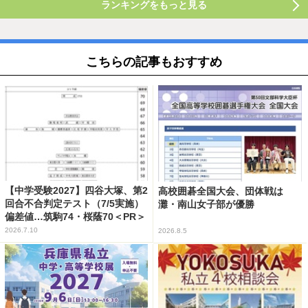
ランキングをもっと見る
こちらの記事もおすすめ
【中学受験2027】四谷大塚、第2
高校囲碁全国大会、団体戦は
回合不合判定テスト（7/5実施）
灘・南山女子部が優勝
偏差値…筑駒74・桜蔭70＜PR＞
2026.7.10
2026.8.5