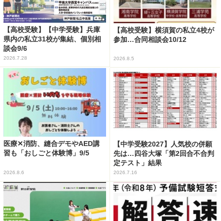
【高校受験】【中学受験】兵庫
【高校受験】横須賀の私立4校が
県内の私立31校が集結、個別相
参加…合同相談会10/12
談会9/6
2026.7.28
2026.8.5
医療✕消防、縫合デモやAED講
【中学受験2027】人気校の併願
習も「おしごと体験博」9/5
先は…四谷大塚「第2回合不合判
定テスト」結果
2026.8.6
2026.7.16