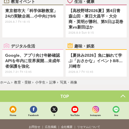
教育イベント
生活・健康
東京都市大「科学体験教室」
【高校野球2026夏】第4日青
24の実験企画…小中向け9/6
森山田・東日大昌平・大分
商・英明が勝利、第5日は花巻
2026.8.7 Fri 18:15
東vs新田ほか
2026.8.9 Sun 9:15
デジタル生活
趣味・娯楽
Google、アプリ向け年齢確認
【夏休み2026】魚に触れて学
APIを年内に世界展開…未成年
ぶ「おさかな」イベント8/8…
者保護を強化
川崎市
2026.7.31 Fri 13:45
2026.8.7 Fri 10:45
ホーム
›
教育・受験
›
小学生
›
記事
›
写真・画像
TOP
Home
Facebook
X
YouTube
Instagram
line
お問合せ
広告掲載
会社概要
リセマムについて