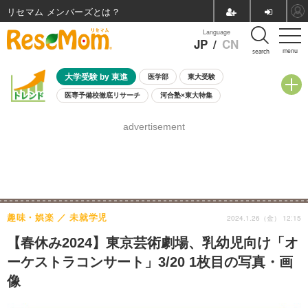
リセマム メンバーズ
Language
JP
/
CN
menu
search
大学受験 by 東進
医学部
東大受験
医専予備校徹底リサーチ
河合塾×東大特集
親子で考える大学選び
高校受験
中学受験
小学校受験
advertisement
共通テスト
夏休み
8月開催学校説明会・相談会
8月開催イベント・WS
全国公立高校 過去問
人気記事
自由研究教材（小学生向け）
自由研究教材（中学生向け）
ランキング
趣味・娯楽
未就学児
2024.1.26（金） 12:15
【春休み2024】東京芸術劇場、乳幼児向け「オ
ーケストラコンサート」3/20 1枚目の写真・画
像