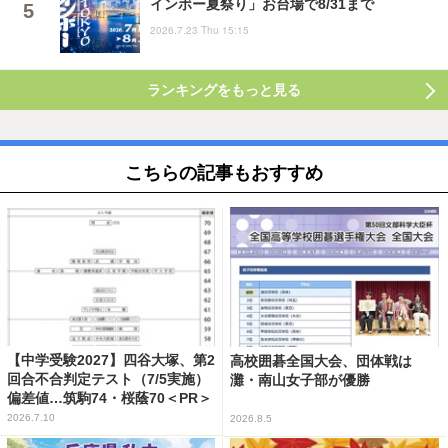
インボー夏祭り」お台場で8/31まで
2026.7.23 Thu 15:15
ランキングをもっと見る
こちらの記事もおすすめ
【中学受験2027】四谷大塚、第2
高校囲碁全国大会、団体戦は
回合不合判定テスト（7/5実施）
灘・南山女子部が優勝
偏差値…筑駒74・桜蔭70＜PR＞
2026.7.10
2026.8.5