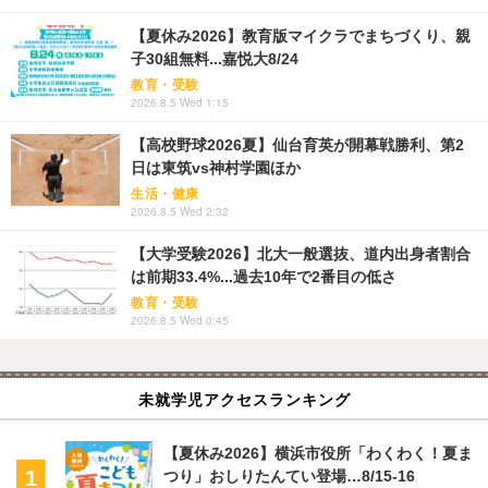
【夏休み2026】教育版マイクラでまちづくり、親
子30組無料...嘉悦大8/24
教育・受験
2026.8.5 Wed 1:15
【高校野球2026夏】仙台育英が開幕戦勝利、第2
日は東筑vs神村学園ほか
生活・健康
2026.8.5 Wed 2:32
【大学受験2026】北大一般選抜、道内出身者割合
は前期33.4%...過去10年で2番目の低さ
教育・受験
2026.8.5 Wed 0:45
未就学児アクセスランキング
【夏休み2026】横浜市役所「わくわく！夏ま
つり」おしりたんてい登場…8/15-16