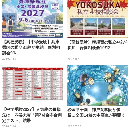
【高校受験】【中学受験】兵庫
【高校受験】横須賀の私立4校が
県内の私立31校が集結、個別相
参加…合同相談会10/12
談会9/6
2026.7.28
2026.8.5
【中学受験2027】人気校の併願
砂金甲子園、神戸女学院が優
先は…四谷大塚「第2回合不合判
勝…全国14校の中高生が腕競う
定テスト」結果
2026.7.16
2026.7.29