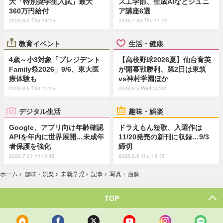
大「特別奨学生入試」最大
ス工学部、生成AIなどジュニ
360万円給付
ア講座6選
2026.8.6 Thu 14:15
2026.7.30 Thu 11:15
教育イベント
生活・健康
4歳～小3対象「プレジデント
【高校野球2026夏】仙台育英
Family祭2026」9/6、東大医
が開幕戦勝利、第2日は東筑
療体験も
vs神村学園ほか
2026.8.6 Thu 11:15
2026.8.5 Wed 20:32
デジタル生活
趣味・娯楽
Google、アプリ向け年齢確認
ドラえもん短歌、入選作は
APIを年内に世界展開…未成年
11/20発売の新刊に収録…9/3
者保護を強化
締切
2026.7.31 Fri 13:45
2026.8.6 Thu 15:15
ホーム
›
趣味・娯楽
›
未就学児
›
記事
›
写真・画像
TOP