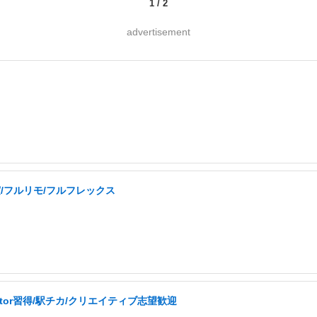
1
/
2
advertisement
実/フルリモ/フルフレックス
ator習得/駅チカ/クリエイティブ志望歓迎