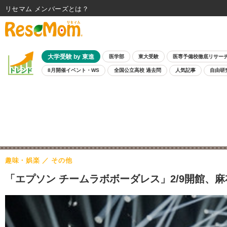
リセマム メンバーズ
大学受験 by 東進
医学部
東大受験
医専予備校徹底リサー
8月開催イベント・WS
全国公立高校 過去問
人気記事
自由研
趣味・娯楽
その他
「エプソン チームラボボーダレス」2/9開館、麻