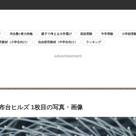
チ
河合塾×東大特集
親子で考える大学選び
高校受験
中学受験
小学校受
究教材（小学生向け）
自由研究教材（中学生向け）
ランキング
advertisement
布台ヒルズ 1枚目の写真・画像