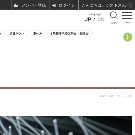
ログイン
こんにちは、ゲストさん
Language
JP
/
CN
menu
search
験
共通テスト
夏休み
8月開催学校説明会・相談会
2024.1.26（金） 19:45