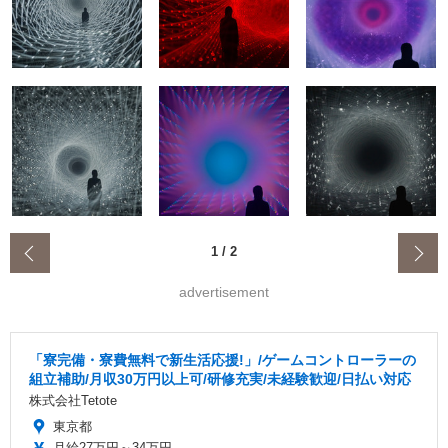
‹
1
/
2
advertisement
「寮完備・寮費無料で新生活応援!」/ゲームコントローラーの
組立補助/月収30万円以上可/研修充実/未経験歓迎/日払い対応
株式会社Tetote
東京都
月給27万円～34万円