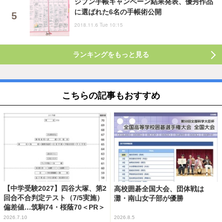
ジブン手帳キャンペーン結果発表、優秀作品
に選ばれた6名の手帳術公開
2018.11.6 Tue 10:15
ランキングをもっと見る
こちらの記事もおすすめ
【中学受験2027】四谷大塚、第2
高校囲碁全国大会、団体戦は
回合不合判定テスト（7/5実施）
灘・南山女子部が優勝
偏差値…筑駒74・桜蔭70＜PR＞
2026.7.10
2026.8.5