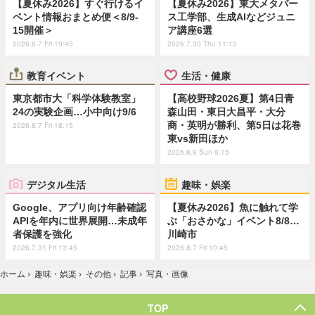
【夏休み2026】すぐ行けるイ
【夏休み2026】東大メタバー
ベント情報おまとめ便＜8/9-
ス工学部、生成AIなどジュニ
15開催＞
ア講座6選
2026.8.7 Fri 19:45
2026.7.30 Thu 11:15
教育イベント
生活・健康
東京都市大「科学体験教室」
【高校野球2026夏】第4日青
24の実験企画…小中向け9/6
森山田・東日大昌平・大分
商・英明が勝利、第5日は花巻
2026.8.7 Fri 18:15
東vs新田ほか
2026.8.9 Sun 9:15
デジタル生活
趣味・娯楽
Google、アプリ向け年齢確認
【夏休み2026】魚に触れて学
APIを年内に世界展開…未成年
ぶ「おさかな」イベント8/8…
者保護を強化
川崎市
2026.7.31 Fri 13:45
2026.8.7 Fri 10:45
ホーム
›
趣味・娯楽
›
その他
›
記事
›
写真・画像
TOP