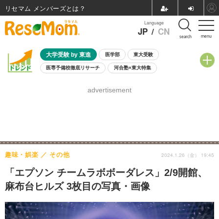
リセマム メンバーズ
Language
JP
/
CN
menu
search
大学受験 by 東進
医学部
東大受験
医専予備校徹底リサーチ
河合塾×東大特集
親子で考える大学選び
高校受験
中学受験
小学校受験
advertisement
共通テスト
夏休み
8月開催学校説明会・相談会
8月開催イベント・WS
全国公立高校 過去問
人気記事
自由研究教材（小学生向け）
自由研究教材（中学生向け）
ランキング
趣味・娯楽
その他
2024.1.26（金） 19:45
「エプソン チームラボボーダレス」2/9開館、
麻布台ヒルズ 3枚目の写真・画像