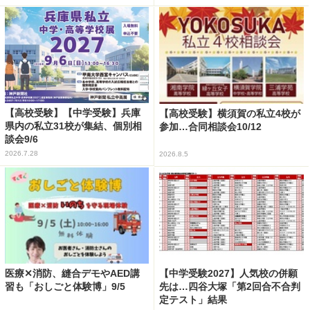
【高校受験】【中学受験】兵庫
【高校受験】横須賀の私立4校が
県内の私立31校が集結、個別相
参加…合同相談会10/12
談会9/6
2026.7.28
2026.8.5
医療✕消防、縫合デモやAED講
【中学受験2027】人気校の併願
習も「おしごと体験博」9/5
先は…四谷大塚「第2回合不合判
定テスト」結果