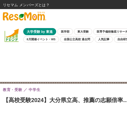
リセマム メンバーズ
大学受験 by 東進
医学部
東大受験
医専予備校徹底リサー
8月開催イベント・WS
全国公立高校 過去問
人気記事
自由研
教育・受験
中学生
【高校受験2024】大分県立高、推薦の志願倍率…