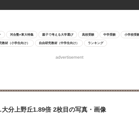
チ
河合塾×東大特集
親子で考える大学選び
高校受験
中学受験
小学校受
究教材（小学生向け）
自由研究教材（中学生向け）
ランキング
advertisement
大分上野丘1.89倍 2枚目の写真・画像