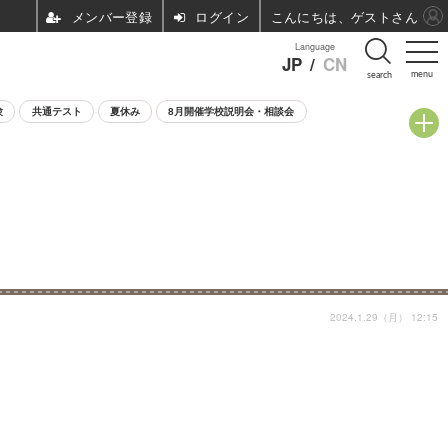
ログイン
こんにちは、ゲストさん
Language
JP
/
CN
menu
search
験
共通テスト
夏休み
8月開催学校説明会・相談会
2024.1.29（月） 12:15