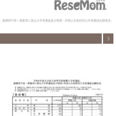
抜、連携型中高一貫教育に係る入学者選抜及び帰国・外国人生徒特別入学者選抜志願状況」