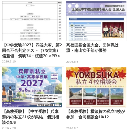
【中学受験2027】四谷大塚、第2
高校囲碁全国大会、団体戦は
回合不合判定テスト（7/5実施）
灘・南山女子部が優勝
偏差値…筑駒74・桜蔭70＜PR＞
2026.7.10
2026.8.5
【高校受験】【中学受験】兵庫
【高校受験】横須賀の私立4校が
県内の私立31校が集結、個別相
参加…合同相談会10/12
談会9/6
2026.7.28
2026.8.5