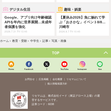
デジタル生活
趣味・娯楽
Google、アプリ向け年齢確認
【夏休み2026】魚に触れて学
APIを年内に世界展開…未成年
ぶ「おさかな」イベント8/8…
者保護を強化
川崎市
2026.7.31 Fri 13:45
2026.8.7 Fri 10:45
ホーム
›
教育・受験
›
中学生
›
記事
›
写真・画像
TOP
Home
Facebook
X
YouTube
Instagram
line
お問合せ
広告掲載
会社概要
リセマムについて
個人情報保護方針
リセマムは、株式会社イード（東証グロース上場）の運
営するサービスです。
証券コード：6038