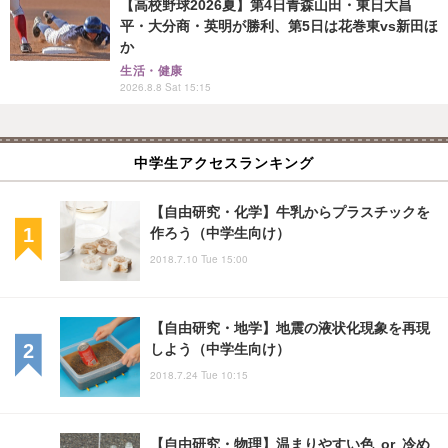
【高校野球2026夏】第4日青森山田・東日大昌
平・大分商・英明が勝利、第5日は花巻東vs新田ほ
か
生活・健康
2026.8.8 Sat 15:15
中学生アクセスランキング
【自由研究・化学】牛乳からプラスチックを
作ろう（中学生向け）
2018.7.10 Tue 15:00
【自由研究・地学】地震の液状化現象を再現
しよう（中学生向け）
2018.7.24 Tue 10:15
【自由研究・物理】温まりやすい色 or 冷め