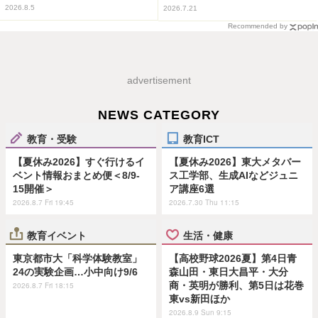
2026.8.5
2026.7.21
Recommended by
advertisement
NEWS CATEGORY
教育・受験
教育ICT
【夏休み2026】すぐ行けるイ
【夏休み2026】東大メタバー
ベント情報おまとめ便＜8/9-
ス工学部、生成AIなどジュニ
15開催＞
ア講座6選
2026.8.7 Fri 19:45
2026.7.30 Thu 11:15
教育イベント
生活・健康
東京都市大「科学体験教室」
【高校野球2026夏】第4日青
24の実験企画…小中向け9/6
森山田・東日大昌平・大分
商・英明が勝利、第5日は花巻
2026.8.7 Fri 18:15
東vs新田ほか
2026.8.9 Sun 9:15