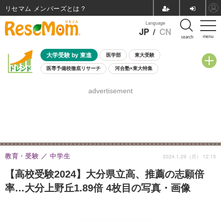
リセマム メンバーズ
Language
JP
/
CN
menu
search
大学受験 by 東進
医学部
東大受験
医専予備校徹底リサーチ
河合塾×東大特集
親子で考える大学選び
高校受験
中学受験
小学校受験
advertisement
共通テスト
夏休み
8月開催学校説明会・相談会
8月開催イベント・WS
全国公立高校 過去問
人気記事
自由研究教材（小学生向け）
自由研究教材（中学生向け）
ランキング
教育・受験
中学生
2024.1.29（月） 12:15
【高校受験2024】大分県立高、推薦の志願倍
率…大分上野丘1.89倍 4枚目の写真・画像