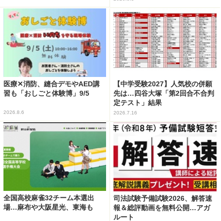
医療✕消防、縫合デモやAED講
【中学受験2027】人気校の併願
習も「おしごと体験博」9/5
先は…四谷大塚「第2回合不合判
定テスト」結果
2026.8.6
2026.7.16
全国高校麻雀32チーム本選出
司法試験予備試験2026、解答速
場…麻布や大阪星光、東海も
報＆総評動画を無料公開…アガ
ルート