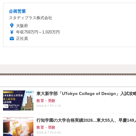
企画営業
スタディプラス株式会社
大阪府
年収759万円～1,020万円
正社員
東大新学部「UTokyo College of Design」入試
教育・受験
2026.8.7 Fri 1:15
行知学園の大学合格実績2026...東大55人、早慶149
教育・受験
2026.8.7 Fri 0:45