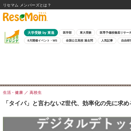
リセマム メンバーズ
大学受験 by 東進
医学部
東大受験
医専予備校徹底リサー
8月開催イベント・WS
全国公立高校 過去問
人気記事
自由研
生活・健康
高校生
「タイパ」と言わないZ世代、効率化の先に求める