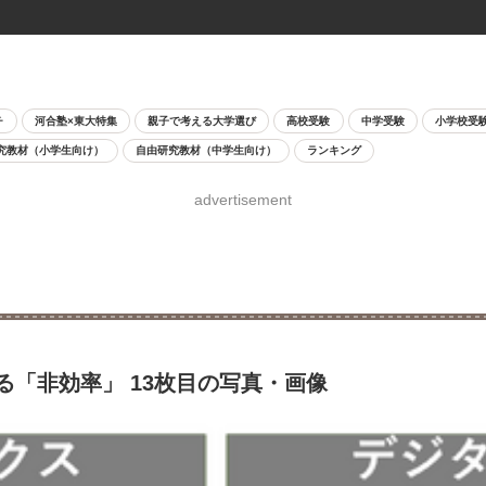
チ
河合塾×東大特集
親子で考える大学選び
高校受験
中学受験
小学校受
究教材（小学生向け）
自由研究教材（中学生向け）
ランキング
advertisement
「非効率」 13枚目の写真・画像