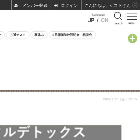
ログイン
こんにちは、ゲストさん
Language
JP
/
CN
menu
search
験
共通テスト
夏休み
8月開催学校説明会・相談会
2024.9.27（金） 18:15