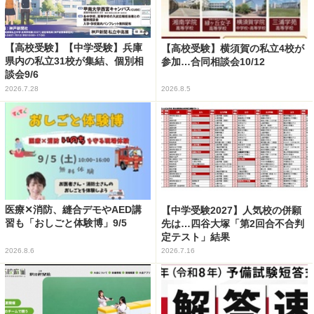
【高校受験】【中学受験】兵庫
【高校受験】横須賀の私立4校が
県内の私立31校が集結、個別相
参加…合同相談会10/12
談会9/6
2026.7.28
2026.8.5
医療✕消防、縫合デモやAED講
【中学受験2027】人気校の併願
習も「おしごと体験博」9/5
先は…四谷大塚「第2回合不合判
定テスト」結果
2026.8.6
2026.7.16