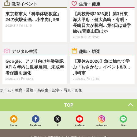
教育イベント
生活・健康
東京都市大「科学体験教室」
【高校野球2026夏】第3日東
24の実験企画…小中向け9/6
海大甲府・健大高崎・有明・
長崎日大が勝利…第4日は遊学
2026.8.7 Fri 18:15
館vs青森山田ほか
2026.8.8 Sat 9:52
デジタル生活
趣味・娯楽
Google、アプリ向け年齢確認
【夏休み2026】魚に触れて学
APIを年内に世界展開…未成年
ぶ「おさかな」イベント8/8…
者保護を強化
川崎市
2026.7.31 Fri 13:45
2026.8.7 Fri 10:45
ホーム
›
教育・受験
›
高校生
›
記事
›
写真・画像
TOP
Home
Facebook
X
YouTube
Instagram
line