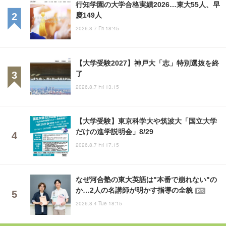
行知学園の大学合格実績2026…東大55人、早
慶149人
2026.8.7 Fri 18:45
【大学受験2027】神戸大「志」特別選抜を終
了
2026.8.7 Fri 13:15
【大学受験】東京科学大や筑波大「国立大学
だけの進学説明会」8/29
2026.8.7 Fri 17:15
なぜ河合塾の東大英語は"本番で崩れない"の
か…2人の名講師が明かす指導の全貌
PR
2026.8.4 Tue 18:15