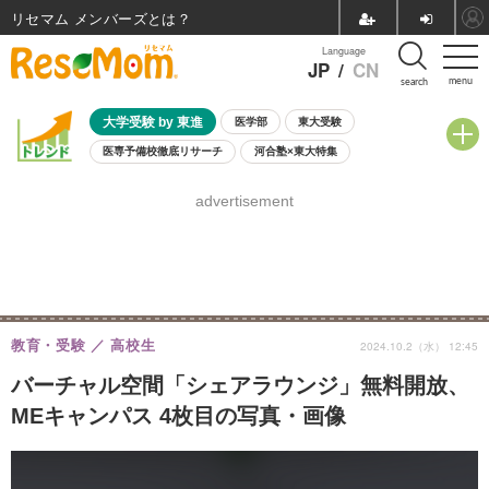
リセマム メンバーズ
Language
JP
/
CN
menu
search
大学受験 by 東進
医学部
東大受験
医専予備校徹底リサーチ
河合塾×東大特集
親子で考える大学選び
高校受験
中学受験
小学校受験
advertisement
共通テスト
夏休み
8月開催学校説明会・相談会
8月開催イベント・WS
全国公立高校 過去問
人気記事
自由研究教材（小学生向け）
自由研究教材（中学生向け）
ランキング
教育・受験
高校生
2024.10.2（水） 12:45
バーチャル空間「シェアラウンジ」無料開放、
MEキャンパス 4枚目の写真・画像