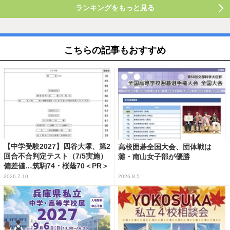
ランキングをもっと見る
こちらの記事もおすすめ
【中学受験2027】四谷大塚、第2
高校囲碁全国大会、団体戦は
回合不合判定テスト（7/5実施）
灘・南山女子部が優勝
偏差値…筑駒74・桜蔭70＜PR＞
2026.7.10
2026.8.5