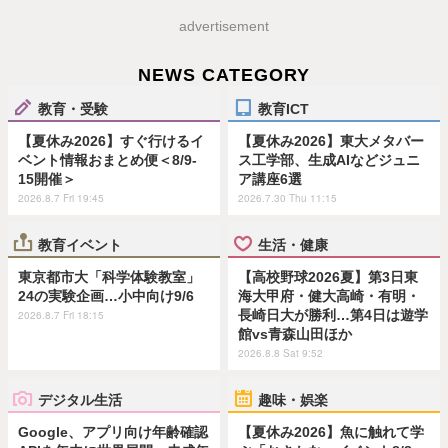
advertisement
NEWS CATEGORY
教育・受験
教育ICT
【夏休み2026】すぐ行けるイ
【夏休み2026】東大メタバー
ベント情報おまとめ便＜8/9-
ス工学部、生成AIなどジュニ
15開催＞
ア講座6選
2026.8.7 Fri 19:45
2026.7.30 Thu 11:15
教育イベント
生活・健康
東京都市大「科学体験教室」
【高校野球2026夏】第3日東
24の実験企画…小中向け9/6
海大甲府・健大高崎・有明・
長崎日大が勝利…第4日は遊学
2026.8.7 Fri 18:15
館vs青森山田ほか
2026.8.8 Sat 9:52
デジタル生活
趣味・娯楽
Google、アプリ向け年齢確認
【夏休み2026】魚に触れて学