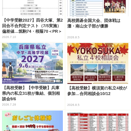
【中学受験2027】四谷大塚、第2
高校囲碁全国大会、団体戦は
回合不合判定テスト（7/5実施）
灘・南山女子部が優勝
偏差値…筑駒74・桜蔭70＜PR＞
2026.7.10
2026.8.5
【高校受験】【中学受験】兵庫
【高校受験】横須賀の私立4校が
県内の私立31校が集結、個別相
参加…合同相談会10/12
談会9/6
2026.7.28
2026.8.5