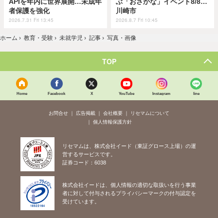
APIを年内に世界展開…未成年
ぶ「おさかな」イベント8/8…
者保護を強化
川崎市
2026.7.31 Fri 13:45
2026.8.7 Fri 10:45
ホーム
›
教育・受験
›
未就学児
›
記事
›
写真・画像
TOP
Home
Facebook
X
YouTube
Instagram
line
お問合せ
広告掲載
会社概要
リセマムについて
個人情報保護方針
リセマムは、株式会社イード（東証グロース上場）の運
営するサービスです。
証券コード：6038
株式会社イードは、個人情報の適切な取扱いを行う事業
者に対して付与されるプライバシーマークの付与認定を
受けています。