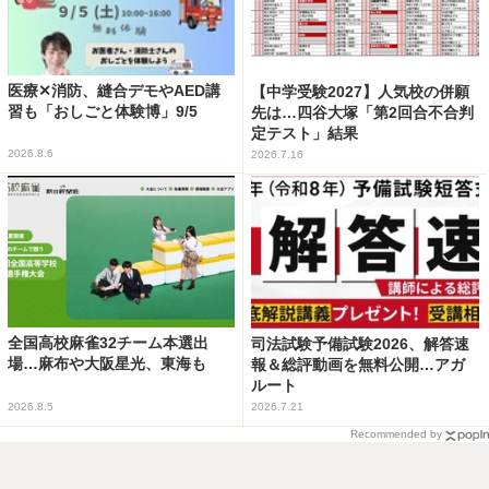
医療✕消防、縫合デモやAED講
【中学受験2027】人気校の併願
習も「おしごと体験博」9/5
先は…四谷大塚「第2回合不合判
定テスト」結果
2026.8.6
2026.7.16
全国高校麻雀32チーム本選出
司法試験予備試験2026、解答速
場…麻布や大阪星光、東海も
報＆総評動画を無料公開…アガ
ルート
2026.8.5
2026.7.21
Recommended by