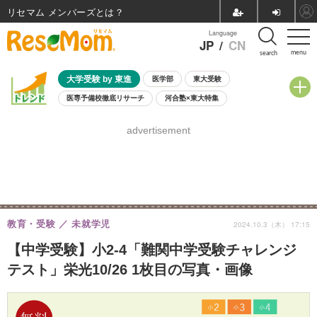
リセマム メンバーズ
Language
JP
/
CN
menu
search
大学受験 by 東進
医学部
東大受験
医専予備校徹底リサーチ
河合塾×東大特集
親子で考える大学選び
高校受験
中学受験
小学校受験
advertisement
共通テスト
夏休み
8月開催学校説明会・相談会
8月開催イベント・WS
全国公立高校 過去問
人気記事
自由研究教材（小学生向け）
自由研究教材（中学生向け）
ランキング
教育・受験
未就学児
2024.10.3（木） 17:15
【中学受験】小2-4「難関中学受験チャレンジ
テスト」栄光10/26 1枚目の写真・画像