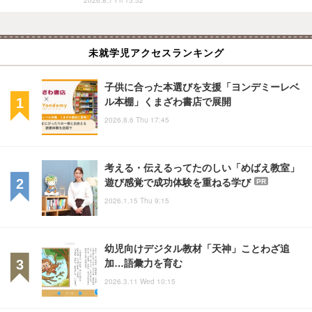
未就学児アクセスランキング
子供に合った本選びを支援「ヨンデミーレベ
ル本棚」くまざわ書店で展開
2026.8.6 Thu 17:45
考える・伝えるってたのしい「めばえ教室」
遊び感覚で成功体験を重ねる学び
PR
2026.1.15 Thu 9:15
幼児向けデジタル教材「天神」ことわざ追
加…語彙力を育む
2026.3.11 Wed 10:15