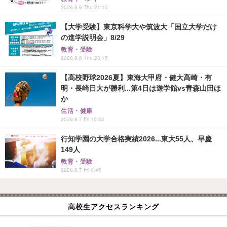
2026.8.6 Thu 21:15
【大学受験】東京科学大や筑波大「国立大学だけ
の進学説明会」8/29
教育・受験
2026.8.6 Thu 23:15
【高校野球2026夏】東海大甲府・健大高崎・有
明・長崎日大が勝利...第4日は遊学館vs青森山田ほ
か
生活・健康
2026.8.7 Fri 15:52
行知学園の大学合格実績2026...東大55人、早慶
149人
教育・受験
2026.8.7 Fri 0:45
高校生アクセスランキング