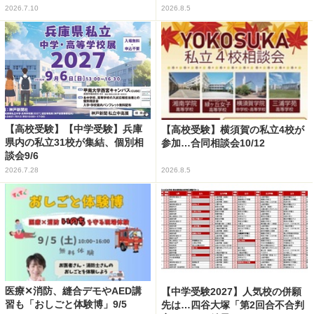
2026.7.10
2026.8.5
【高校受験】【中学受験】兵庫
【高校受験】横須賀の私立4校が
県内の私立31校が集結、個別相
参加…合同相談会10/12
談会9/6
2026.7.28
2026.8.5
医療✕消防、縫合デモやAED講
【中学受験2027】人気校の併願
習も「おしごと体験博」9/5
先は…四谷大塚「第2回合不合判