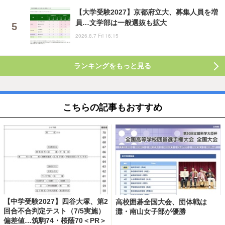
【大学受験2027】京都府立大、募集人員を増
員…文学部は一般選抜も拡大
2026.8.7 Fri 16:15
ランキングをもっと見る
こちらの記事もおすすめ
【中学受験2027】四谷大塚、第2
高校囲碁全国大会、団体戦は
回合不合判定テスト（7/5実施）
灘・南山女子部が優勝
偏差値…筑駒74・桜蔭70＜PR＞