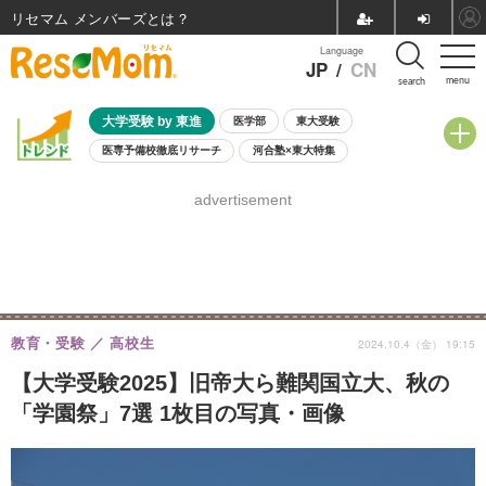
リセマム メンバーズ
Language
JP
/
CN
menu
search
大学受験 by 東進
医学部
東大受験
医専予備校徹底リサーチ
河合塾×東大特集
親子で考える大学選び
高校受験
中学受験
小学校受験
advertisement
共通テスト
夏休み
8月開催学校説明会・相談会
8月開催イベント・WS
全国公立高校 過去問
人気記事
自由研究教材（小学生向け）
自由研究教材（中学生向け）
ランキング
教育・受験
高校生
2024.10.4（金） 19:15
【大学受験2025】旧帝大ら難関国立大、秋の
「学園祭」7選 1枚目の写真・画像