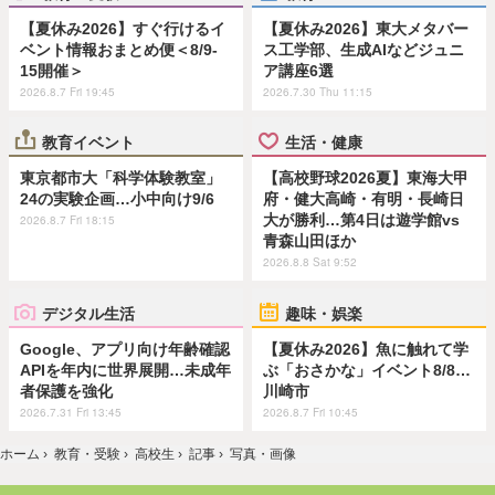
【夏休み2026】すぐ行けるイ
【夏休み2026】東大メタバー
ベント情報おまとめ便＜8/9-
ス工学部、生成AIなどジュニ
15開催＞
ア講座6選
2026.8.7 Fri 19:45
2026.7.30 Thu 11:15
教育イベント
生活・健康
東京都市大「科学体験教室」
【高校野球2026夏】東海大甲
24の実験企画…小中向け9/6
府・健大高崎・有明・長崎日
大が勝利…第4日は遊学館vs
2026.8.7 Fri 18:15
青森山田ほか
2026.8.8 Sat 9:52
デジタル生活
趣味・娯楽
Google、アプリ向け年齢確認
【夏休み2026】魚に触れて学
APIを年内に世界展開…未成年
ぶ「おさかな」イベント8/8…
者保護を強化
川崎市
2026.7.31 Fri 13:45
2026.8.7 Fri 10:45
ホーム
›
教育・受験
›
高校生
›
記事
›
写真・画像