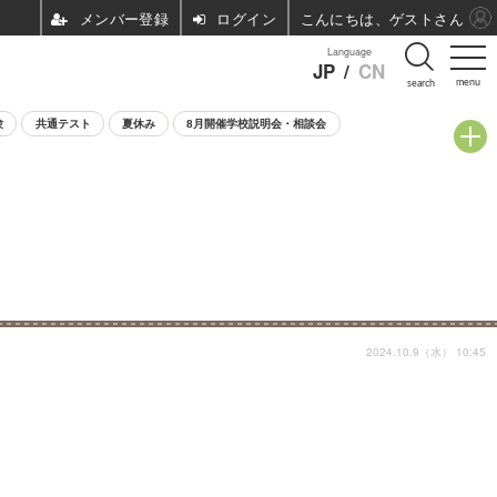
ログイン
こんにちは、ゲストさん
Language
JP
/
CN
menu
search
験
共通テスト
夏休み
8月開催学校説明会・相談会
2024.10.9（水） 10:45