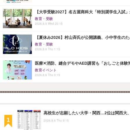
【大学受験2027】名古屋商科大「特別奨学生入試」
教育・受験
2026.8.5 Wed 20:15
【夏休み2026】村山斉氏が公開講義、小中学生の
教育・受験
2026.8.6 Thu 1:15
医療✕消防、縫合デモやAED講習も「おしごと体験博
教育イベント
2026.8.6 Thu 0:15
高校生が志願したい大学・関西…2位は関西大、
2026.8.6 Thu 9:15