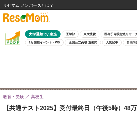
リセマム メンバーズ
大学受験 by 東進
医学部
東大受験
医専予備校徹底リサー
8月開催イベント・WS
全国公立高校 過去問
人気記事
自由研
教育・受験
高校生
【共通テスト2025】受付最終日（午後5時）48万4