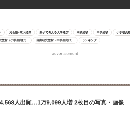
チ
河合塾×東大特集
親子で考える大学選び
高校受験
中学受験
小学校受
究教材（小学生向け）
自由研究教材（中学生向け）
ランキング
advertisement
,568人出願…1万9,099人増 2枚目の写真・画像