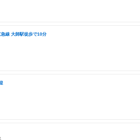
急線 大師駅徒歩で10分
迎
ス