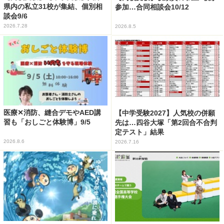
県内の私立31校が集結、個別相
参加…合同相談会10/12
談会9/6
2026.7.28
2026.8.5
医療✕消防、縫合デモやAED講
【中学受験2027】人気校の併願
習も「おしごと体験博」9/5
先は…四谷大塚「第2回合不合判
定テスト」結果
2026.8.6
2026.7.16