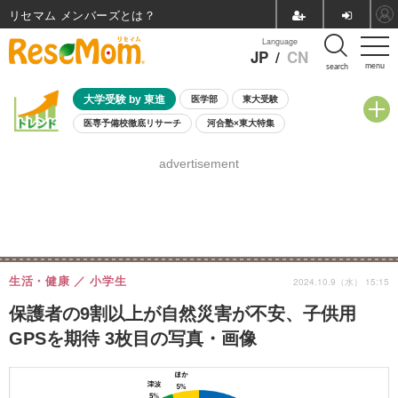
リセマム メンバーズ
Language
JP
/
CN
menu
search
大学受験 by 東進
医学部
東大受験
医専予備校徹底リサーチ
河合塾×東大特集
親子で考える大学選び
高校受験
中学受験
小学校受験
advertisement
共通テスト
夏休み
8月開催学校説明会・相談会
8月開催イベント・WS
全国公立高校 過去問
人気記事
自由研究教材（小学生向け）
自由研究教材（中学生向け）
ランキング
生活・健康
小学生
2024.10.9（水） 15:15
保護者の9割以上が自然災害が不安、子供用
GPSを期待 3枚目の写真・画像