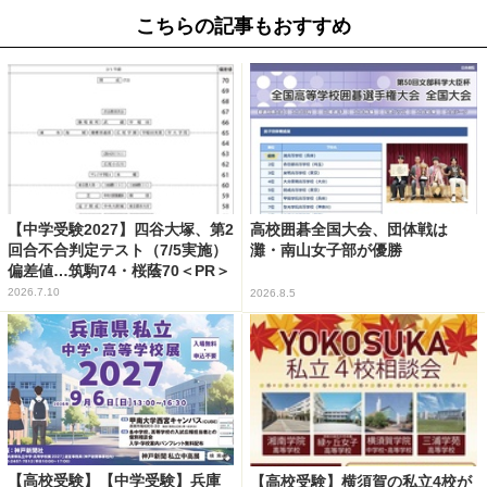
こちらの記事もおすすめ
【中学受験2027】四谷大塚、第2
高校囲碁全国大会、団体戦は
回合不合判定テスト（7/5実施）
灘・南山女子部が優勝
偏差値…筑駒74・桜蔭70＜PR＞
2026.7.10
2026.8.5
【高校受験】【中学受験】兵庫
【高校受験】横須賀の私立4校が