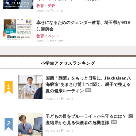
教育・受験
2026.8.6 Thu 1:15
幸せになるためのジェンダー教育、埼玉県が9/19
に講演会
教育イベント
2026.8.5 Wed 23:15
小学生アクセスランキング
国菌「麹菌」をもっと日常に…Hakkaisan八
海醸造“あまさけ博士”に聞く、親子で整える
夏の健康ルーティン
PR
2026.7.17 Fri 10:15
子どもの目をブルーライトから守るには？ 調
査結果から見る保護者の危機意識
PR
2019.6.28 Fri 10:45