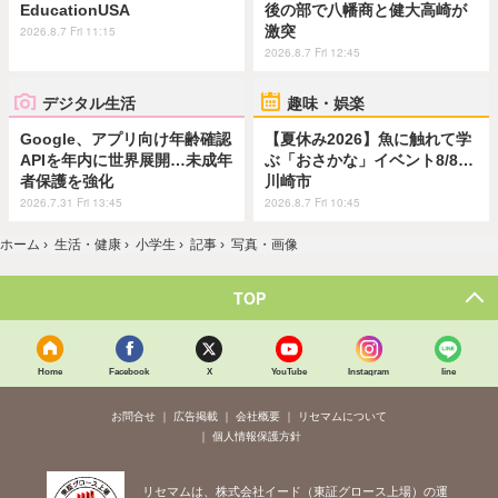
EducationUSA
後の部で八幡商と健大高崎が
激突
2026.8.7 Fri 11:15
2026.8.7 Fri 12:45
デジタル生活
趣味・娯楽
Google、アプリ向け年齢確認
【夏休み2026】魚に触れて学
APIを年内に世界展開…未成年
ぶ「おさかな」イベント8/8…
者保護を強化
川崎市
2026.7.31 Fri 13:45
2026.8.7 Fri 10:45
ホーム
›
生活・健康
›
小学生
›
記事
›
写真・画像
TOP
Home
Facebook
X
YouTube
Instagram
line
お問合せ
広告掲載
会社概要
リセマムについて
個人情報保護方針
リセマムは、株式会社イード（東証グロース上場）の運