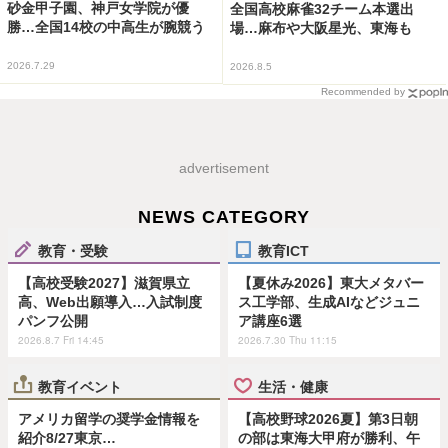
砂金甲子園、神戸女学院が優
全国高校麻雀32チーム本選出
勝…全国14校の中高生が腕競う
場…麻布や大阪星光、東海も
2026.7.29
2026.8.5
Recommended by
advertisement
NEWS CATEGORY
教育・受験
教育ICT
【高校受験2027】滋賀県立
【夏休み2026】東大メタバー
高、Web出願導入…入試制度
ス工学部、生成AIなどジュニ
パンフ公開
ア講座6選
2026.8.7 Fri 14:45
2026.7.30 Thu 11:15
教育イベント
生活・健康
アメリカ留学の奨学金情報を
【高校野球2026夏】第3日朝
紹介8/27東京…
の部は東海大甲府が勝利、午