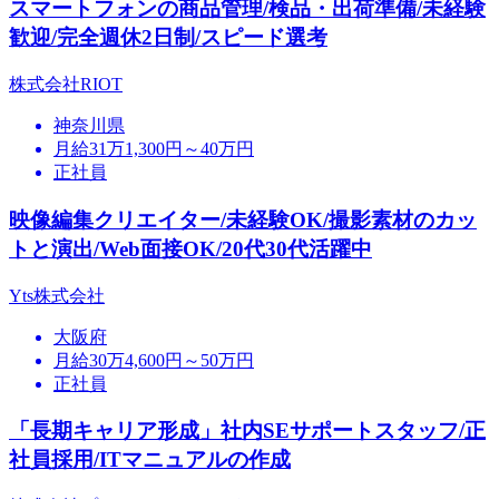
スマートフォンの商品管理/検品・出荷準備/未経験
歓迎/完全週休2日制/スピード選考
株式会社RIOT
神奈川県
月給31万1,300円～40万円
正社員
映像編集クリエイター/未経験OK/撮影素材のカッ
トと演出/Web面接OK/20代30代活躍中
Yts株式会社
大阪府
月給30万4,600円～50万円
正社員
「長期キャリア形成」社内SEサポートスタッフ/正
社員採用/ITマニュアルの作成