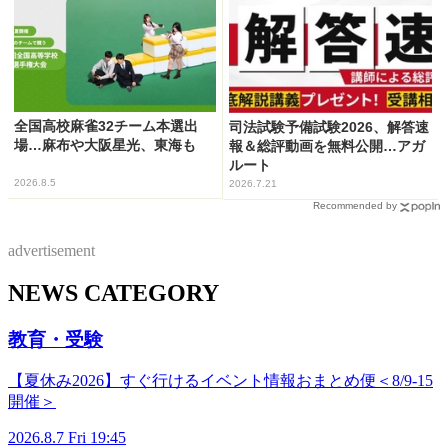
全国高校麻雀32チーム本選出
司法試験予備試験2026、解答速
場…麻布や大阪星光、東海も
報＆総評動画を無料公開…アガ
ルート
2026.8.5
2026.7.21
Recommended by
advertisement
NEWS CATEGORY
教育・受験
【夏休み2026】すぐ行けるイベント情報おまとめ便＜8/9-15
開催＞
2026.8.7 Fri 19:45