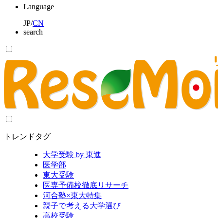
Language
JP
/
CN
search
トレンドタグ
大学受験 by 東進
医学部
東大受験
医専予備校徹底リサーチ
河合塾×東大特集
親子で考える大学選び
高校受験