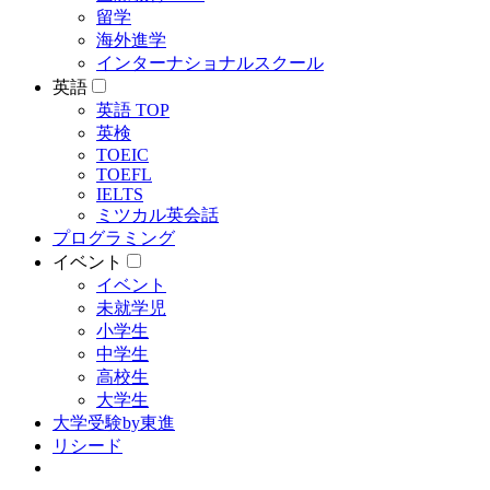
留学
海外進学
インターナショナルスクール
英語
英語 TOP
英検
TOEIC
TOEFL
IELTS
ミツカル英会話
プログラミング
イベント
イベント
未就学児
小学生
中学生
高校生
大学生
大学受験by東進
リシード