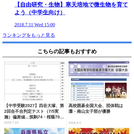
【自由研究・生物】寒天培地で微生物を育て
よう（中学生向け）
2018.7.11 Wed 15:00
ランキングをもっと見る
こちらの記事もおすすめ
【中学受験2027】四谷大塚、第
高校囲碁全国大会、団体戦は
2回合不合判定テスト（7/5実
灘・南山女子部が優勝
施）偏差値…筑駒74・桜蔭70＜
PR＞
2026.7.10
2026.8.5