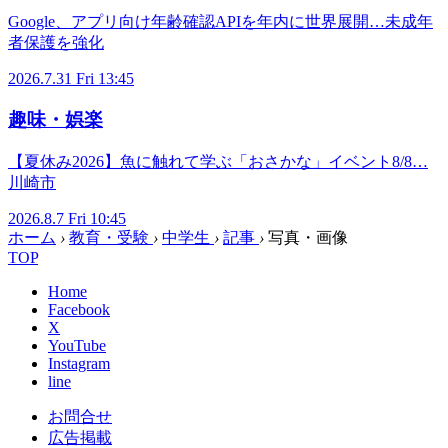
Google、アプリ向け年齢確認APIを年内に世界展開…未成年
者保護を強化
2026.7.31 Fri 13:45
趣味・娯楽
【夏休み2026】魚に触れて学ぶ「おさかな」イベント8/8…
川崎市
2026.8.7 Fri 10:45
ホーム
›
教育・受験
›
中学生
›
記事
›
写真・画像
TOP
Home
Facebook
X
YouTube
Instagram
line
お問合せ
広告掲載