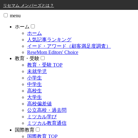
リセマム メンバーズ
menu
ホーム
ホーム
人気記事ランキング
イード・アワード（顧客満足度調査）
ReseMom Editors' Choice
教育・受験
教育・受験 TOP
未就学児
小学生
中学生
高校生
大学生
高校偏差値
公立高校・過去問
ミツカル学び
ミツカル教育通信
国際教育
国際教育 TOP