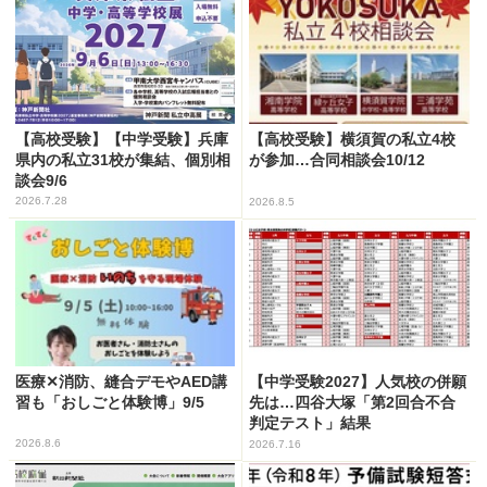
【高校受験】【中学受験】兵庫
【高校受験】横須賀の私立4校
県内の私立31校が集結、個別相
が参加…合同相談会10/12
談会9/6
2026.7.28
2026.8.5
医療✕消防、縫合デモやAED講
【中学受験2027】人気校の併願
習も「おしごと体験博」9/5
先は…四谷大塚「第2回合不合
判定テスト」結果
2026.8.6
2026.7.16