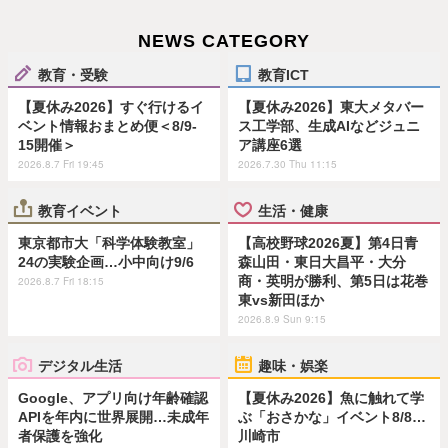
NEWS CATEGORY
教育・受験
教育ICT
【夏休み2026】すぐ行けるイ
【夏休み2026】東大メタバー
ベント情報おまとめ便＜8/9-
ス工学部、生成AIなどジュニ
15開催＞
ア講座6選
2026.8.7 Fri 19:45
2026.7.30 Thu 11:15
教育イベント
生活・健康
東京都市大「科学体験教室」
【高校野球2026夏】第4日青
24の実験企画…小中向け9/6
森山田・東日大昌平・大分
商・英明が勝利、第5日は花巻
2026.8.7 Fri 18:15
東vs新田ほか
2026.8.9 Sun 9:15
デジタル生活
趣味・娯楽
Google、アプリ向け年齢確認
【夏休み2026】魚に触れて学
APIを年内に世界展開…未成年
ぶ「おさかな」イベント8/8…
者保護を強化
川崎市