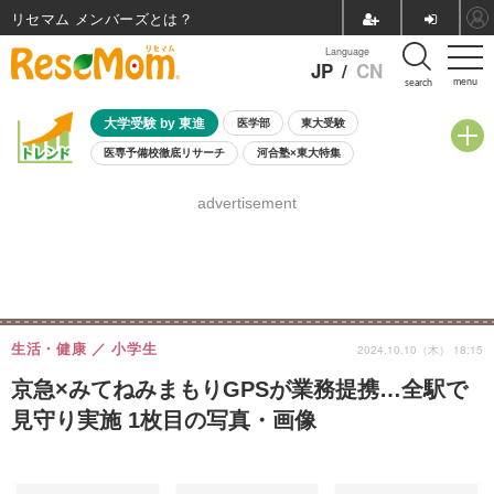
リセマム メンバーズ
Language
JP
/
CN
menu
search
大学受験 by 東進
医学部
東大受験
医専予備校徹底リサーチ
河合塾×東大特集
親子で考える大学選び
高校受験
中学受験
小学校受験
advertisement
共通テスト
夏休み
8月開催学校説明会・相談会
8月開催イベント・WS
全国公立高校 過去問
人気記事
自由研究教材（小学生向け）
自由研究教材（中学生向け）
ランキング
生活・健康
小学生
2024.10.10（木） 18:15
京急×みてねみまもりGPSが業務提携…全駅で
見守り実施 1枚目の写真・画像