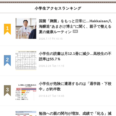
小学生アクセスランキング
国菌「麹菌」をもっと日常に…Hakkaisan八
海醸造“あまさけ博士”に聞く、親子で整える
夏の健康ルーティン
PR
2026.7.17 Fri 10:15
小学生の読書は月12.1冊に減少…高校生の不
読率は55.7％
2026.2.24 Tue 11:15
小学生が危険に遭遇するのは「通学路・下校
中」が約半数
2019.8.27 Tue 14:45
勉強への親の関与が増加、成績で「叱る」減