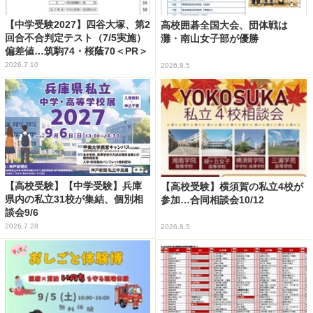
【中学受験2027】四谷大塚、第2
高校囲碁全国大会、団体戦は
回合不合判定テスト（7/5実施）
灘・南山女子部が優勝
偏差値…筑駒74・桜蔭70＜PR＞
2026.7.10
2026.8.5
【高校受験】【中学受験】兵庫
【高校受験】横須賀の私立4校が
県内の私立31校が集結、個別相
参加…合同相談会10/12
談会9/6
2026.7.28
2026.8.5