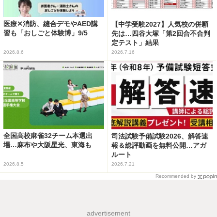
医療✕消防、縫合デモやAED講
【中学受験2027】人気校の併願
習も「おしごと体験博」9/5
先は…四谷大塚「第2回合不合判
定テスト」結果
2026.8.6
2026.7.16
全国高校麻雀32チーム本選出
司法試験予備試験2026、解答速
場…麻布や大阪星光、東海も
報＆総評動画を無料公開…アガ
ルート
2026.8.5
2026.7.21
Recommended by
advertisement