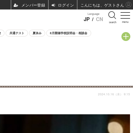
ログイン
こんにちは、ゲストさん
Language
JP
/
CN
menu
search
験
共通テスト
夏休み
8月開催学校説明会・相談会
2024.10.16（水） 9:15