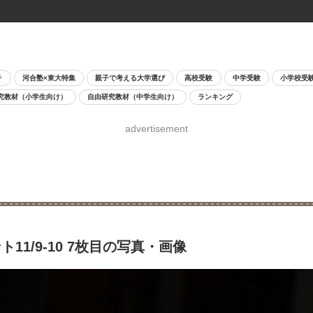
チ
河合塾×東大特集
親子で考える大学選び
高校受験
中学受験
小学校受
究教材（小学生向け）
自由研究教材（中学生向け）
ランキング
advertisement
1/9-10 7枚目の写真・画像