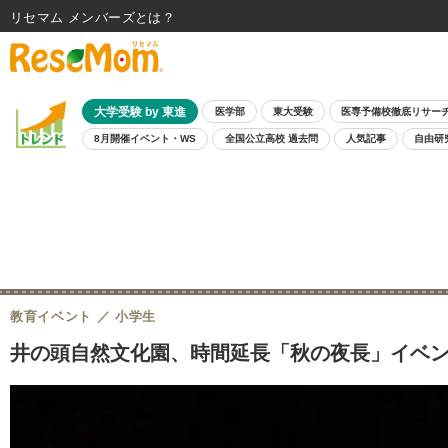
リセマム メンバーズ
大学受験 by 東進
医学部
東大受験
医専予備校徹底リサー
8月開催イベント・WS
全国公立高校 過去問
人気記事
自由研
教育イベント
小学生
井の頭自然文化園、時間延長「秋の夜長」イベント1