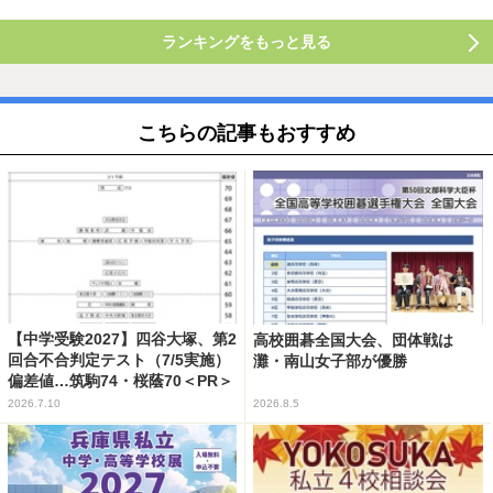
ランキングをもっと見る
こちらの記事もおすすめ
【中学受験2027】四谷大塚、第2
高校囲碁全国大会、団体戦は
回合不合判定テスト（7/5実施）
灘・南山女子部が優勝
偏差値…筑駒74・桜蔭70＜PR＞
2026.7.10
2026.8.5