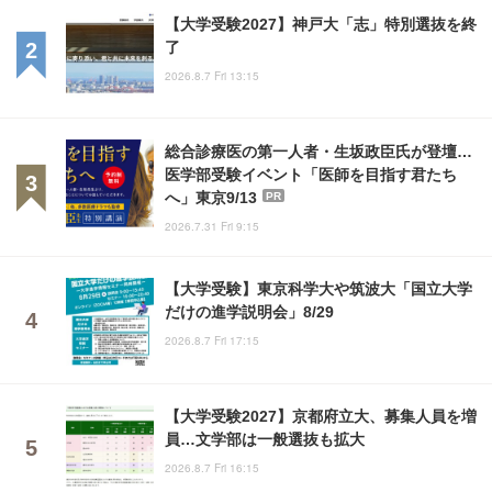
【大学受験2027】神戸大「志」特別選抜を終
了
2026.8.7 Fri 13:15
総合診療医の第一人者・生坂政臣氏が登壇…
医学部受験イベント「医師を目指す君たち
へ」東京9/13
PR
2026.7.31 Fri 9:15
【大学受験】東京科学大や筑波大「国立大学
だけの進学説明会」8/29
2026.8.7 Fri 17:15
【大学受験2027】京都府立大、募集人員を増
員…文学部は一般選抜も拡大
2026.8.7 Fri 16:15