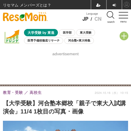
リセマム メンバーズ
Language
JP
/
CN
menu
search
大学受験 by 東進
医学部
東大受験
医専予備校徹底リサーチ
河合塾×東大特集
親子で考える大学選び
高校受験
中学受験
小学校受験
advertisement
共通テスト
夏休み
8月開催学校説明会・相談会
8月開催イベント・WS
全国公立高校 過去問
人気記事
自由研究教材（小学生向け）
自由研究教材（中学生向け）
ランキング
教育・受験
高校生
2024.10.16（水） 10:15
【大学受験】河合塾本郷校「親子で東大入試講
演会」11/4 1枚目の写真・画像