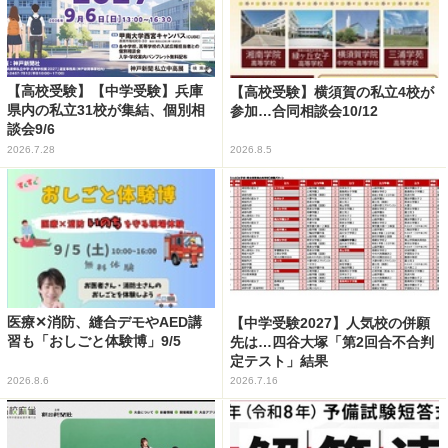
【高校受験】【中学受験】兵庫
【高校受験】横須賀の私立4校が
県内の私立31校が集結、個別相
参加…合同相談会10/12
談会9/6
2026.7.28
2026.8.5
医療✕消防、縫合デモやAED講
【中学受験2027】人気校の併願
習も「おしごと体験博」9/5
先は…四谷大塚「第2回合不合判
定テスト」結果
2026.8.6
2026.7.16