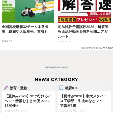
全国高校麻雀32チーム本選出
司法試験予備試験2026、解答速
場…麻布や大阪星光、東海も
報＆総評動画を無料公開…アガ
ルート
2026.8.5
2026.7.21
Recommended by
advertisement
NEWS CATEGORY
教育・受験
教育ICT
【夏休み2026】すぐ行けるイ
【夏休み2026】東大メタバー
ベント情報おまとめ便＜8/9-
ス工学部、生成AIなどジュニ
15開催＞
ア講座6選
2026.8.7 Fri 19:45
2026.7.30 Thu 11:15