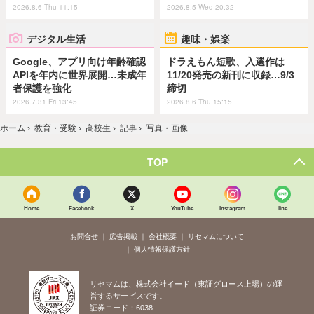
2026.8.6 Thu 11:15
2026.8.5 Wed 20:32
デジタル生活
趣味・娯楽
Google、アプリ向け年齢確認
ドラえもん短歌、入選作は
APIを年内に世界展開…未成年
11/20発売の新刊に収録…9/3
者保護を強化
締切
2026.7.31 Fri 13:45
2026.8.6 Thu 15:15
ホーム
›
教育・受験
›
高校生
›
記事
›
写真・画像
TOP
Home
Facebook
X
YouTube
Instagram
line
お問合せ
広告掲載
会社概要
リセマムについて
個人情報保護方針
リセマムは、株式会社イード（東証グロース上場）の運
営するサービスです。
証券コード：6038