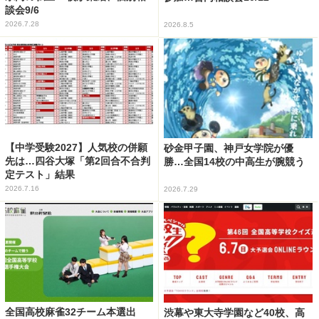
談会9/6
2026.7.28
2026.8.5
【中学受験2027】人気校の併願
砂金甲子園、神戸女学院が優
先は…四谷大塚「第2回合不合判
勝…全国14校の中高生が腕競う
定テスト」結果
2026.7.16
2026.7.29
全国高校麻雀32チーム本選出
渋幕や東大寺学園など40校、高