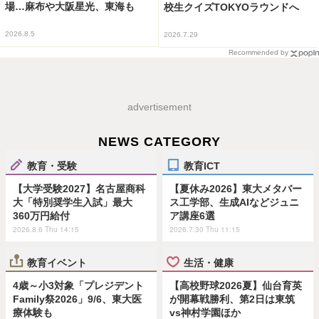
場…麻布や大阪星光、東海も
校生クイズTOKYOラウンドへ
2026.8.5
2026.7.29
Recommended by
advertisement
NEWS CATEGORY
教育・受験
教育ICT
【大学受験2027】名古屋商科
【夏休み2026】東大メタバー
大「特別奨学生入試」最大
ス工学部、生成AIなどジュニ
360万円給付
ア講座6選
2026.8.6 Thu 14:15
2026.7.30 Thu 11:15
教育イベント
生活・健康
4歳～小3対象「プレジデント
【高校野球2026夏】仙台育英
Family祭2026」9/6、東大医
が開幕戦勝利、第2日は東筑
療体験も
vs神村学園ほか