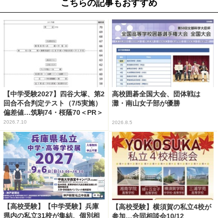
こちらの記事もおすすめ
【中学受験2027】四谷大塚、第2
高校囲碁全国大会、団体戦は
回合不合判定テスト（7/5実施）
灘・南山女子部が優勝
偏差値…筑駒74・桜蔭70＜PR＞
2026.7.10
2026.8.5
【高校受験】【中学受験】兵庫
【高校受験】横須賀の私立4校が
県内の私立31校が集結、個別相
参加…合同相談会10/12