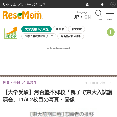
リセマム メンバーズ
Language
JP
/
CN
menu
search
大学受験 by 東進
医学部
東大受験
医専予備校徹底リサーチ
河合塾×東大特集
親子で考える大学選び
高校受験
中学受験
小学校受験
advertisement
共通テスト
夏休み
8月開催学校説明会・相談会
8月開催イベント・WS
全国公立高校 過去問
人気記事
自由研究教材（小学生向け）
自由研究教材（中学生向け）
ランキング
教育・受験
高校生
2024.10.16（水） 10:15
【大学受験】河合塾本郷校「親子で東大入試講
演会」11/4 2枚目の写真・画像