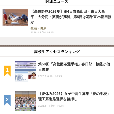
関連ニュース
【高校野球2026夏】第4日青森山田・東日大昌
平・大分商・英明が勝利、第5日は花巻東vs新田ほ
か
生活・健康
2026.8.8 Sat 15:15
高校生アクセスランキング
第50回「高校囲碁選手権」春日部・桜蔭が個
人優勝
2026.8.6 Thu 16:45
【夏休み2026】女子中高生募集「夏の学校」
理工系進路選択を後押し
2026.5.11 Mon 10:15