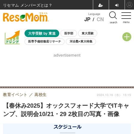
リセマム メンバーズ
Language
JP
/
CN
menu
search
大学受験 by 東進
医学部
東大受験
医専予備校徹底リサーチ
河合塾×東大特集
親子で考える大学選び
高校受験
中学受験
小学校受験
advertisement
共通テスト
夏休み
8月開催学校説明会・相談会
8月開催イベント・WS
全国公立高校 過去問
人気記事
自由研究教材（小学生向け）
自由研究教材（中学生向け）
ランキング
教育イベント
高校生
2024.10.16（水） 15:15
【春休み2025】オックスフォード大学でITキャ
ンプ、説明会10/21・29 2枚目の写真・画像