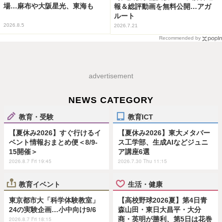
場…麻布や大阪星光、東海も
報＆総評動画を無料公開…アガ
ルート
2026.8.5
2026.7.21
Recommended by
advertisement
NEWS CATEGORY
教育・受験
教育ICT
【夏休み2026】すぐ行けるイ
【夏休み2026】東大メタバー
ベント情報おまとめ便＜8/9-
ス工学部、生成AIなどジュニ
15開催＞
ア講座6選
2026.8.7 Fri 19:45
2026.7.30 Thu 11:15
教育イベント
生活・健康
東京都市大「科学体験教室」
【高校野球2026夏】第4日青
24の実験企画…小中向け9/6
森山田・東日大昌平・大分
商・英明が勝利、第5日は花巻
2026.8.7 Fri 18:15