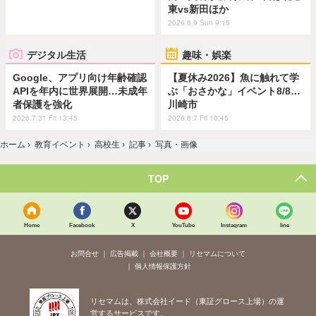
東vs新田ほか
2026.8.9 Sun 9:15
デジタル生活
趣味・娯楽
Google、アプリ向け年齢確認
【夏休み2026】魚に触れて学
APIを年内に世界展開…未成年
ぶ「おさかな」イベント8/8…
者保護を強化
川崎市
2026.7.31 Fri 13:45
2026.8.7 Fri 10:45
ホーム
›
教育イベント
›
高校生
›
記事
›
写真・画像
TOP
Home
Facebook
X
YouTube
Instagram
line
お問合せ
広告掲載
会社概要
リセマムについて
個人情報保護方針
リセマムは、株式会社イード（東証グロース上場）の運
営するサービスです。