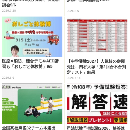
談会9/6
2026.7.28
2026.8.5
医療✕消防、縫合デモやAED講
【中学受験2027】人気校の併願
習も「おしごと体験博」9/5
先は…四谷大塚「第2回合不合判
定テスト」結果
2026.8.6
2026.7.16
全国高校麻雀32チーム本選出
司法試験予備試験2026、解答速