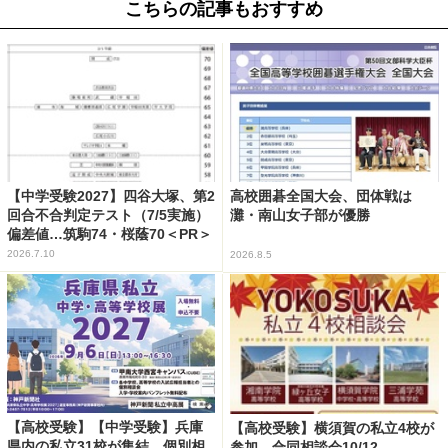
こちらの記事もおすすめ
【中学受験2027】四谷大塚、第2
高校囲碁全国大会、団体戦は
回合不合判定テスト（7/5実施）
灘・南山女子部が優勝
偏差値…筑駒74・桜蔭70＜PR＞
2026.7.10
2026.8.5
【高校受験】【中学受験】兵庫
【高校受験】横須賀の私立4校が
県内の私立31校が集結、個別相
参加…合同相談会10/12