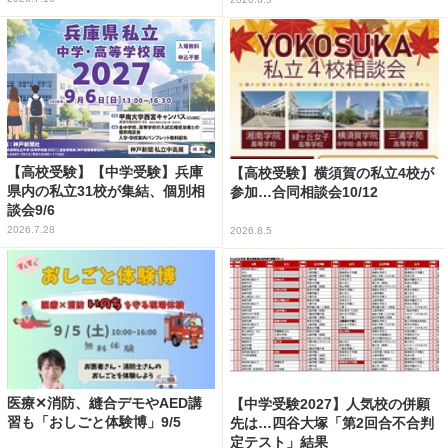
【高校受験】【中学受験】兵庫
【高校受験】横須賀の私立4校が
県内の私立31校が集結、個別相
参加…合同相談会10/12
談会9/6
2026.7.28
2026.8.5
医療✕消防、縫合デモやAED講
【中学受験2027】人気校の併願
習も「おしごと体験博」9/5
先は…四谷大塚「第2回合不合判
定テスト」結果