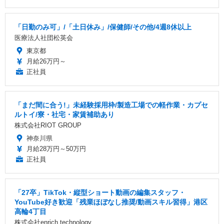
「日勤のみ可」/「土日休み」/保健師/その他/4週8休以上
医療法人社団松英会
東京都
月給26万円～
正社員
「まだ間に合う!」未経験採用枠/製造工場での軽作業・カプセ
ルトイ/寮・社宅・家賃補助あり
株式会社RIOT GROUP
神奈川県
月給28万円～50万円
正社員
「27卒」TikTok・縦型ショート動画の編集スタッフ・
YouTube好き歓迎「残業ほぼなし推奨/動画スキル習得」港区
高輪4丁目
株式会社enrich technology