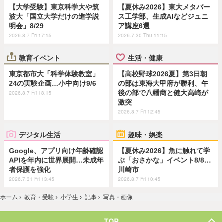
【大学受験】東京科学大や筑
【夏休み2026】東大メタバー
波大「国立大学だけの進学説
ス工学部、生成AIなどジュニ
明会」8/29
ア講座6選
2026.8.7 Fri 17:15
2026.7.30 Thu 11:15
教育イベント
生活・健康
東京都市大「科学体験教室」
【高校野球2026夏】第3日朝
24の実験企画…小中向け9/6
の部は東海大甲府が勝利、午
後の部で八幡商と健大高崎が
2026.8.7 Fri 18:15
激突
2026.8.7 Fri 12:45
デジタル生活
趣味・娯楽
Google、アプリ向け年齢確認
【夏休み2026】魚に触れて学
APIを年内に世界展開…未成年
ぶ「おさかな」イベント8/8…
者保護を強化
川崎市
2026.7.31 Fri 13:45
2026.8.7 Fri 10:45
ホーム
›
教育・受験
›
小学生
›
記事
›
写真・画像
TOP