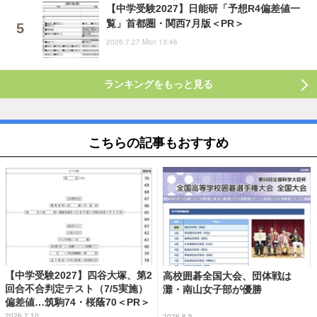
【中学受験2027】日能研「予想R4偏差値一
覧」首都圏・関西7月版＜PR＞
2026.7.27 Mon 13:46
ランキングをもっと見る
こちらの記事もおすすめ
【中学受験2027】四谷大塚、第2
高校囲碁全国大会、団体戦は
回合不合判定テスト（7/5実施）
灘・南山女子部が優勝
偏差値…筑駒74・桜蔭70＜PR＞
2026.7.10
2026.8.5