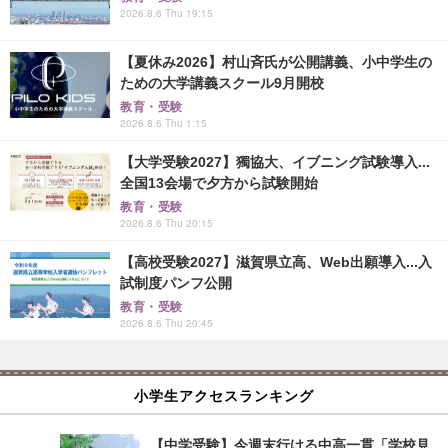
2026.8.6 Thu 19:15
【夏休み2026】村山斉氏が公開講義、小中学生の
ための大学講義スクール9月開校
教育・受験
2026.8.6 Thu 1:15
【大学受験2027】獨協大、イブニング試験導入...
全国13会場で夕方から試験開始
教育・受験
2026.8.6 Thu 20:15
【高校受験2027】滋賀県立高、Web出願導入...入
試制度パンフ公開
教育・受験
2026.8.6 Thu 20:45
小学生アクセスランキング
【中学受験】今週末行ける中高一貫「学校見