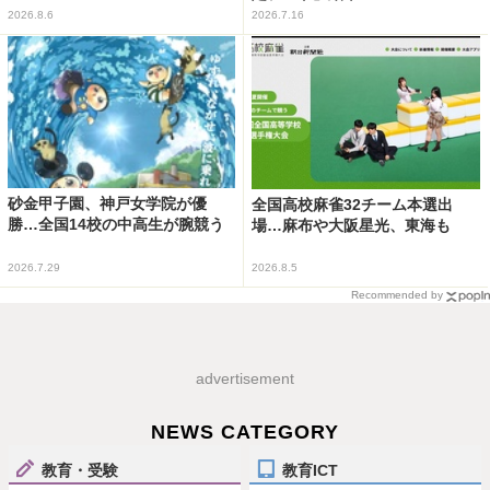
2026.8.6
2026.7.16
砂金甲子園、神戸女学院が優
全国高校麻雀32チーム本選出
勝…全国14校の中高生が腕競う
場…麻布や大阪星光、東海も
2026.7.29
2026.8.5
Recommended by
advertisement
NEWS CATEGORY
教育・受験
教育ICT