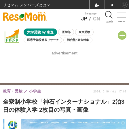
リセマム メンバーズ
Language
JP
/
CN
menu
search
大学受験 by 東進
医学部
東大受験
医専予備校徹底リサーチ
河合塾×東大特集
親子で考える大学選び
高校受験
中学受験
小学校受験
advertisement
共通テスト
夏休み
8月開催学校説明会・相談会
8月開催イベント・WS
全国公立高校 過去問
人気記事
自由研究教材（小学生向け）
自由研究教材（中学生向け）
ランキング
教育・受験
小学生
2024.10.16（水） 17:15
全寮制小学校「神石インターナショナル」2泊3
日の体験入学 2枚目の写真・画像