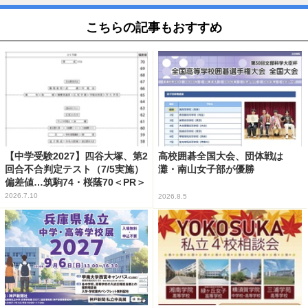
こちらの記事もおすすめ
【中学受験2027】四谷大塚、第2
高校囲碁全国大会、団体戦は
回合不合判定テスト（7/5実施）
灘・南山女子部が優勝
偏差値…筑駒74・桜蔭70＜PR＞
2026.7.10
2026.8.5