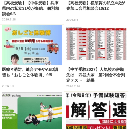
【高校受験】【中学受験】兵庫
【高校受験】横須賀の私立4校が
県内の私立31校が集結、個別相
参加…合同相談会10/12
談会9/6
2026.7.28
2026.8.5
医療✕消防、縫合デモやAED講
【中学受験2027】人気校の併願
習も「おしごと体験博」9/5
先は…四谷大塚「第2回合不合判
定テスト」結果
2026.8.6
2026.7.16