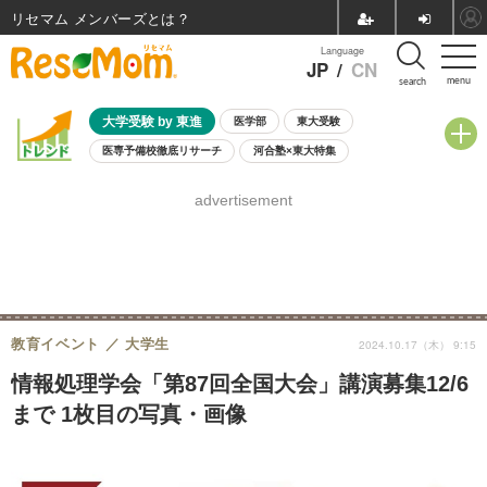
リセマム メンバーズ
Language
JP
/
CN
menu
search
大学受験 by 東進
医学部
東大受験
医専予備校徹底リサーチ
河合塾×東大特集
親子で考える大学選び
高校受験
中学受験
小学校受験
advertisement
共通テスト
夏休み
8月開催学校説明会・相談会
8月開催イベント・WS
全国公立高校 過去問
人気記事
自由研究教材（小学生向け）
自由研究教材（中学生向け）
ランキング
教育イベント
大学生
2024.10.17（木） 9:15
情報処理学会「第87回全国大会」講演募集12/6
まで 1枚目の写真・画像