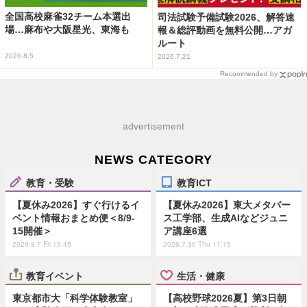
全国高校麻雀32チーム本選出
司法試験予備試験2026、解答速
場…麻布や大阪星光、東海も
報＆総評動画を無料公開…アガ
ルート
2026.8.5
2026.7.21
Recommended by
advertisement
NEWS CATEGORY
教育・受験
教育ICT
【夏休み2026】すぐ行けるイ
【夏休み2026】東大メタバー
ベント情報おまとめ便＜8/9-
ス工学部、生成AIなどジュニ
15開催＞
ア講座6選
2026.8.7 Fri 19:45
2026.7.30 Thu 11:15
教育イベント
生活・健康
東京都市大「科学体験教室」
【高校野球2026夏】第3日朝