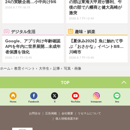
24の実験企画…小中向け9/6
の部は東海大甲府が勝利、午
後の部で八幡商と健大高崎が
2026.8.7 Fri 18:15
激突
2026.8.7 Fri 12:45
デジタル生活
趣味・娯楽
Google、アプリ向け年齢確認
【夏休み2026】魚に触れて学
APIを年内に世界展開…未成年
ぶ「おさかな」イベント8/8…
者保護を強化
川崎市
2026.7.31 Fri 13:45
2026.8.7 Fri 10:45
ホーム
›
教育イベント
›
大学生
›
記事
›
写真・画像
TOP
Home
Facebook
X
YouTube
Instagram
line
お問合せ
広告掲載
会社概要
リセマムについて
個人情報保護方針