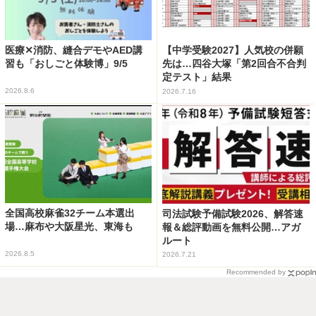
医療✕消防、縫合デモやAED講
【中学受験2027】人気校の併願
習も「おしごと体験博」9/5
先は…四谷大塚「第2回合不合判
定テスト」結果
2026.8.6
2026.7.16
全国高校麻雀32チーム本選出
司法試験予備試験2026、解答速
場…麻布や大阪星光、東海も
報＆総評動画を無料公開…アガ
ルート
2026.8.5
2026.7.21
Recommended by