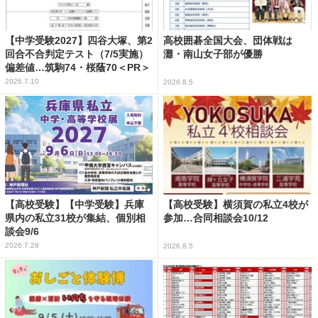
【中学受験2027】四谷大塚、第2
高校囲碁全国大会、団体戦は
回合不合判定テスト（7/5実施）
灘・南山女子部が優勝
偏差値…筑駒74・桜蔭70＜PR＞
2026.7.10
2026.8.5
【高校受験】【中学受験】兵庫
【高校受験】横須賀の私立4校が
県内の私立31校が集結、個別相
参加…合同相談会10/12
談会9/6
2026.7.28
2026.8.5