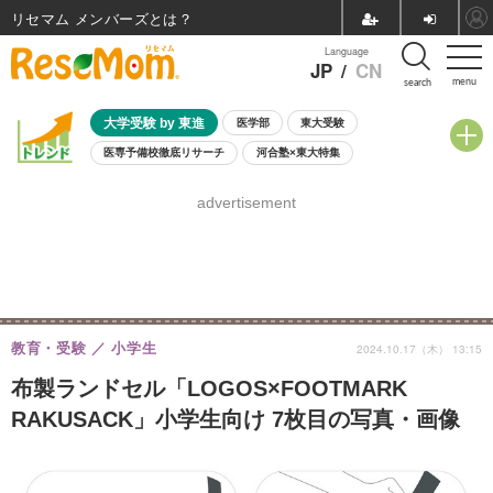
リセマム メンバーズ
Language
JP
/
CN
menu
search
大学受験 by 東進
医学部
東大受験
医専予備校徹底リサーチ
河合塾×東大特集
親子で考える大学選び
高校受験
中学受験
小学校受験
advertisement
共通テスト
夏休み
8月開催学校説明会・相談会
8月開催イベント・WS
全国公立高校 過去問
人気記事
自由研究教材（小学生向け）
自由研究教材（中学生向け）
ランキング
教育・受験
小学生
2024.10.17（木） 13:15
布製ランドセル「LOGOS×FOOTMARK
RAKUSACK」小学生向け 7枚目の写真・画像