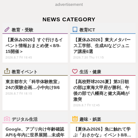
advertisement
NEWS CATEGORY
教育・受験
教育ICT
【夏休み2026】すぐ行けるイ
【夏休み2026】東大メタバー
ベント情報おまとめ便＜8/9-
ス工学部、生成AIなどジュニ
15開催＞
ア講座6選
2026.8.7 Fri 19:45
2026.7.30 Thu 11:15
教育イベント
生活・健康
東京都市大「科学体験教室」
【高校野球2026夏】第3日朝
24の実験企画…小中向け9/6
の部は東海大甲府が勝利、午
後の部で八幡商と健大高崎が
2026.8.7 Fri 18:15
激突
2026.8.7 Fri 12:45
デジタル生活
趣味・娯楽
Google、アプリ向け年齢確認
【夏休み2026】魚に触れて学
APIを年内に世界展開…未成年
ぶ「おさかな」イベント8/8…