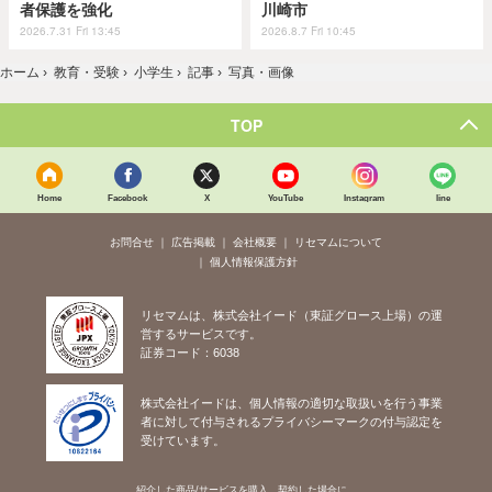
者保護を強化
川崎市
2026.7.31 Fri 13:45
2026.8.7 Fri 10:45
ホーム
›
教育・受験
›
小学生
›
記事
›
写真・画像
TOP
Home
Facebook
X
YouTube
Instagram
line
お問合せ
広告掲載
会社概要
リセマムについて
個人情報保護方針
リセマムは、株式会社イード（東証グロース上場）の運
営するサービスです。
証券コード：6038
株式会社イードは、個人情報の適切な取扱いを行う事業
者に対して付与されるプライバシーマークの付与認定を
受けています。
紹介した商品/サービスを購入、契約した場合に、