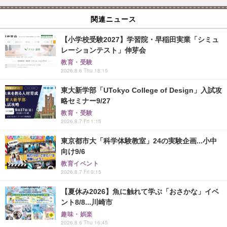
関連ニュース
【小学校受験2027】学習院・早稲田実業「シミュ
レーションテスト」伸芽会
教育・受験
2026.8.6 Thu 18:15
東大新学部「UTokyo College of Design」入試攻
略セミナー9/27
教育・受験
2026.8.7 Fri 1:15
東京都市大「科学体験教室」24の実験企画...小中
向け9/6
教育イベント
2026.8.7 Fri 0:15
【夏休み2026】魚に触れて学ぶ「おさかな」イベ
ント8/8...川崎市
趣味・娯楽
2026.8.6 Thu 16:45