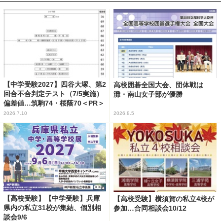
【中学受験2027】四谷大塚、第2
高校囲碁全国大会、団体戦は
回合不合判定テスト（7/5実施）
灘・南山女子部が優勝
偏差値…筑駒74・桜蔭70＜PR＞
2026.7.10
2026.8.5
【高校受験】【中学受験】兵庫
【高校受験】横須賀の私立4校が
県内の私立31校が集結、個別相
参加…合同相談会10/12
談会9/6