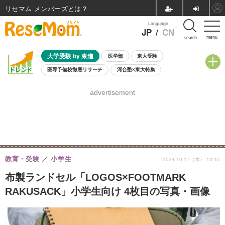
リセマム メンバーズ
Language
JP
/
CN
menu
search
大学受験 by 東進
医学部
東大受験
医専予備校徹底リサーチ
河合塾×東大特集
親子で考える大学選び
高校受験
中学受験
小学校受験
advertisement
共通テスト
夏休み
8月開催学校説明会・相談会
8月開催イベント・WS
全国公立高校 過去問
人気記事
自由研究教材（小学生向け）
自由研究教材（中学生向け）
ランキング
教育・受験
小学生
2024.10.17（木） 13:15
布製ランドセル「LOGOS×FOOTMARK
RAKUSACK」小学生向け 4枚目の写真・画像