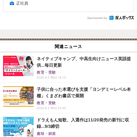
正社員
Sponsored by
関連ニュース
ネイティブキャンプ、中高生向けニュース英語提
供...毎日更新
教育・受験
2026.8.5 Wed 18:15
子供に合った本選びを支援「ヨンデミーレベル本
棚」くまざわ書店で展開
教育・受験
2026.8.5 Wed 23:45
ドラえもん短歌、入選作は11/20発売の新刊に収
録...9/3締切
趣味・娯楽