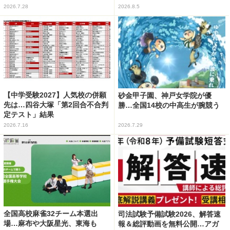
2026.7.28
2026.8.5
【中学受験2027】人気校の併願
砂金甲子園、神戸女学院が優
先は…四谷大塚「第2回合不合判
勝…全国14校の中高生が腕競う
定テスト」結果
2026.7.16
2026.7.29
全国高校麻雀32チーム本選出
司法試験予備試験2026、解答速
場…麻布や大阪星光、東海も
報＆総評動画を無料公開…アガ