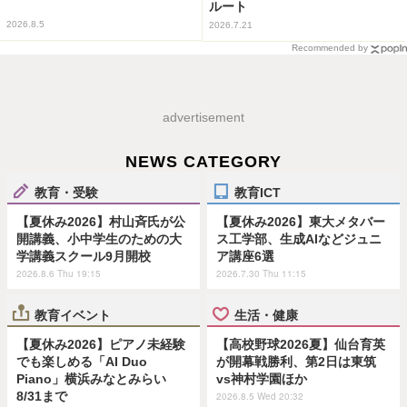
ルート
2026.8.5
2026.7.21
Recommended by
advertisement
NEWS CATEGORY
教育・受験
教育ICT
【夏休み2026】村山斉氏が公
【夏休み2026】東大メタバー
開講義、小中学生のための大
ス工学部、生成AIなどジュニ
学講義スクール9月開校
ア講座6選
2026.8.6 Thu 19:15
2026.7.30 Thu 11:15
教育イベント
生活・健康
【夏休み2026】ピアノ未経験
【高校野球2026夏】仙台育英
でも楽しめる「AI Duo
が開幕戦勝利、第2日は東筑
Piano」横浜みなとみらい
vs神村学園ほか
8/31まで
2026.8.5 Wed 20:32