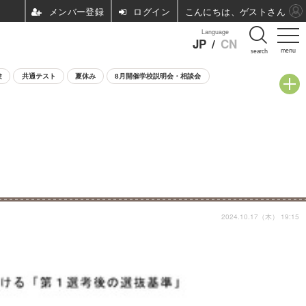
ログイン
こんにちは、ゲストさん
Language
JP
/
CN
menu
search
験
共通テスト
夏休み
8月開催学校説明会・相談会
2024.10.17（木） 19:15