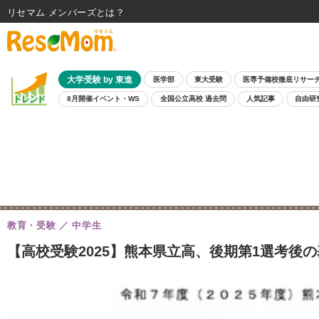
リセマム メンバーズ
大学受験 by 東進
医学部
東大受験
医専予備校徹底リサー
8月開催イベント・WS
全国公立高校 過去問
人気記事
自由研
教育・受験
中学生
【高校受験2025】熊本県立高、後期第1選考後