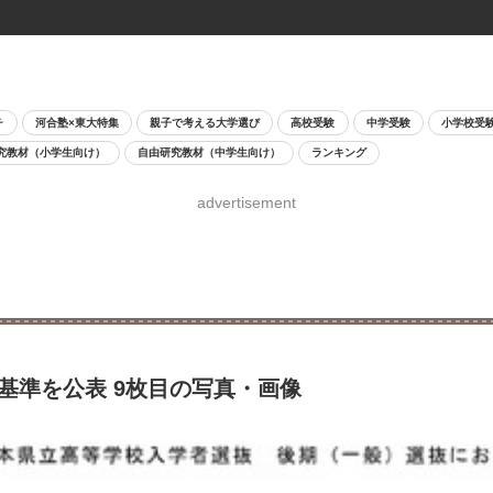
チ
河合塾×東大特集
親子で考える大学選び
高校受験
中学受験
小学校受
究教材（小学生向け）
自由研究教材（中学生向け）
ランキング
advertisement
の基準を公表 9枚目の写真・画像