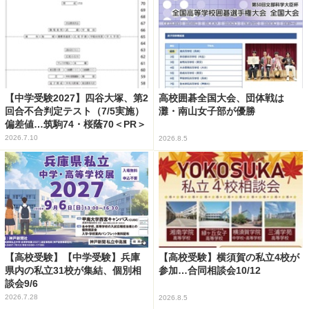
【中学受験2027】四谷大塚、第2
高校囲碁全国大会、団体戦は
回合不合判定テスト（7/5実施）
灘・南山女子部が優勝
偏差値…筑駒74・桜蔭70＜PR＞
2026.7.10
2026.8.5
【高校受験】【中学受験】兵庫
【高校受験】横須賀の私立4校が
県内の私立31校が集結、個別相
参加…合同相談会10/12
談会9/6
2026.7.28
2026.8.5