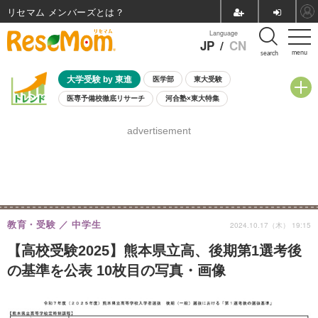
リセマム メンバーズ
Language
JP
/
CN
menu
search
大学受験 by 東進
医学部
東大受験
医専予備校徹底リサーチ
河合塾×東大特集
親子で考える大学選び
高校受験
中学受験
小学校受験
advertisement
共通テスト
夏休み
8月開催学校説明会・相談会
8月開催イベント・WS
全国公立高校 過去問
人気記事
自由研究教材（小学生向け）
自由研究教材（中学生向け）
ランキング
教育・受験
中学生
2024.10.17（木） 19:15
【高校受験2025】熊本県立高、後期第1選考後
の基準を公表 10枚目の写真・画像