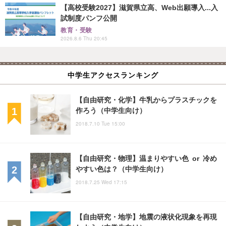
【高校受験2027】滋賀県立高、Web出願導入...入
試制度パンフ公開
教育・受験
2026.8.6 Thu 20:45
中学生アクセスランキング
【自由研究・化学】牛乳からプラスチックを
作ろう（中学生向け）
2018.7.10 Tue 15:00
【自由研究・物理】温まりやすい色 or 冷め
やすい色は？（中学生向け）
2018.7.25 Wed 17:15
【自由研究・地学】地震の液状化現象を再現