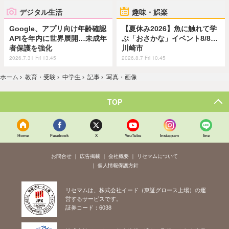
デジタル生活
趣味・娯楽
Google、アプリ向け年齢確認
【夏休み2026】魚に触れて学
APIを年内に世界展開…未成年
ぶ「おさかな」イベント8/8…
者保護を強化
川崎市
2026.7.31 Fri 13:45
2026.8.7 Fri 10:45
ホーム
›
教育・受験
›
中学生
›
記事
›
写真・画像
TOP
Home
Facebook
X
YouTube
Instagram
line
お問合せ
広告掲載
会社概要
リセマムについて
個人情報保護方針
リセマムは、株式会社イード（東証グロース上場）の運
営するサービスです。
証券コード：6038