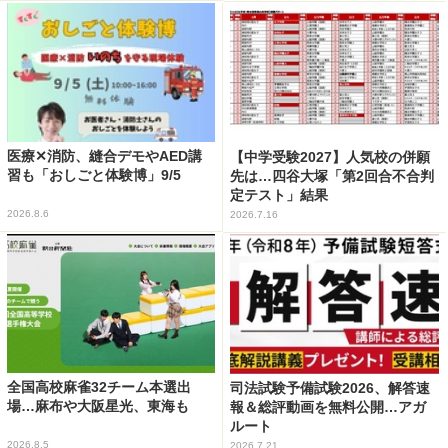
医療✕消防、縫合デモやAED講
【中学受験2027】人気校の併願
習も「おしごと体験博」9/5
先は…四谷大塚「第2回合不合判
定テスト」結果
2026.8.6
2026.7.16
全国高校麻雀32チーム本選出
司法試験予備試験2026、解答速
場…麻布や大阪星光、東海も
報＆総評動画を無料公開…アガ
ルート
2026.8.5
2026.7.21