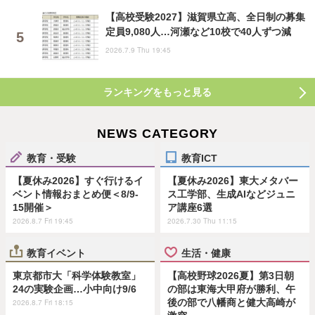
【高校受験2027】滋賀県立高、全日制の募集
定員9,080人…河瀬など10校で40人ずつ減
2026.7.9 Thu 19:45
ランキングをもっと見る
NEWS CATEGORY
教育・受験
教育ICT
【夏休み2026】すぐ行けるイ
【夏休み2026】東大メタバー
ベント情報おまとめ便＜8/9-
ス工学部、生成AIなどジュニ
15開催＞
ア講座6選
2026.8.7 Fri 19:45
2026.7.30 Thu 11:15
教育イベント
生活・健康
東京都市大「科学体験教室」
【高校野球2026夏】第3日朝
24の実験企画…小中向け9/6
の部は東海大甲府が勝利、午
後の部で八幡商と健大高崎が
2026.8.7 Fri 18:15