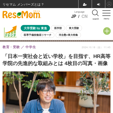
リセマム メンバーズ
Language
JP
/
CN
menu
search
大学受験 by 東進
医学部
東大受験
医専予備校徹底リサーチ
河合塾×東大特集
親子で考える大学選び
高校受験
中学受験
小学校受験
教育・受験
中学生
2024.10.18（金） 11:45
共通テスト
夏休み
8月開催学校説明会・相談会
8月開催イベント・WS
全国公立高校 過去問
人気記事
「日本一実社会と近い学校」を目指す、HR高等
自由研究教材（小学生向け）
自由研究教材（中学生向け）
ランキング
学院の先進的な取組みとは 4枚目の写真・画像