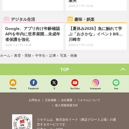
激突
2026.8.7 Fri 12:45
デジタル生活
趣味・娯楽
Google、アプリ向け年齢確認
【夏休み2026】魚に触れて学
APIを年内に世界展開…未成年
ぶ「おさかな」イベント8/8…
者保護を強化
川崎市
2026.7.31 Fri 13:45
2026.8.7 Fri 10:45
ホーム
›
教育・受験
›
中学生
›
記事
›
写真・画像
TOP
Home
Facebook
X
YouTube
Instagram
line
お問合せ
広告掲載
会社概要
リセマムについて
個人情報保護方針
リセマムは、株式会社イード（東証グロース上場）の運
営するサービスです。