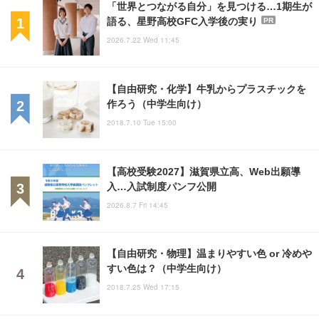
「世界とつながる自分」を見つける…1期生が
語る、星野高校GFC入学後の実り
PR
2026.7.22 Wed 11:45
【自由研究・化学】牛乳からプラスチックを
作ろう（中学生向け）
2018.7.10 Tue 15:00
【高校受験2027】滋賀県立高、Web出願導
入…入試制度パンフ公開
2026.8.7 Fri 14:45
【自由研究・物理】温まりやすい色 or 冷めや
すい色は？（中学生向け）
2018.7.25 Wed 17:15